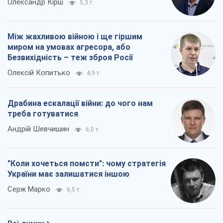
Олександр Кірш
5,3 т.
Між жахливою війною і ще гіршим
миром на умовах агресора, або
Безвихідність – теж зброя Росії
Олексій Копитько
4,9 т.
Драбина ескалації війни: до чого нам
треба готуватися
Андрій Шевчишин
6,0 т.
"Коли хочеться помсти": чому стратегія
України має залишатися іншою
Серж Марко
6,5 т.