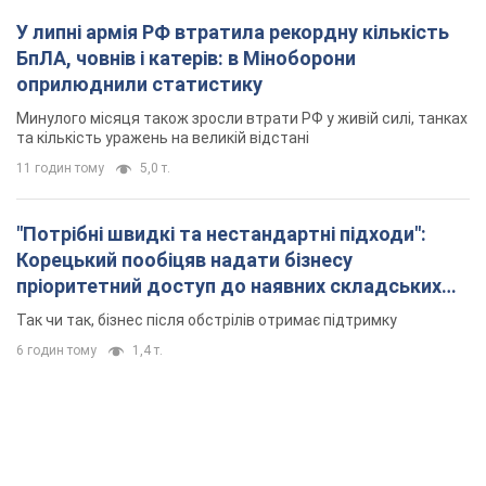
У липні армія РФ втратила рекордну кількість
БпЛА, човнів і катерів: в Міноборони
оприлюднили статистику
Минулого місяця також зросли втрати РФ у живій силі, танках
та кількість уражень на великій відстані
11 годин тому
5,0 т.
"Потрібні швидкі та нестандартні підходи":
Корецький пообіцяв надати бізнесу
пріоритетний доступ до наявних складських
приміщень
Так чи так, бізнес після обстрілів отримає підтримку
6 годин тому
1,4 т.