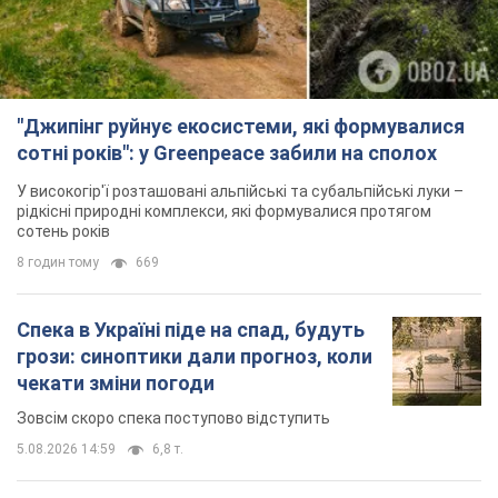
"Джипінг руйнує екосистеми, які формувалися
сотні років": у Greenpeace забили на сполох
У високогір'ї розташовані альпійські та субальпійські луки –
рідкісні природні комплекси, які формувалися протягом
сотень років
8 годин тому
669
Спека в Україні піде на спад, будуть
грози: синоптики дали прогноз, коли
чекати зміни погоди
Зовсім скоро спека поступово відступить
5.08.2026 14:59
6,8 т.