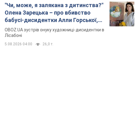
"Чи, може, я залякана з дитинства?"
Олена Зарецька – про вбивство
бабусі-дисидентки Алли Горської,
критику Дмитра Стуса та втечу в
OBOZ.UA зустрів онуку художниці-дисидентки в
Португалію з 5 дітьми
Лісабоні
5.08.2026 04:00
26,0 т.