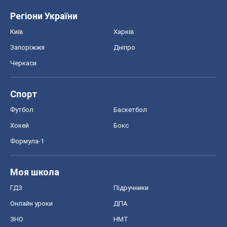
Регіони України
Київ
Харків
Запоріжжя
Дніпро
Черкаси
Спорт
Футбол
Баскетбол
Хокей
Бокс
Формула-1
Моя школа
ГДЗ
Підручники
Онлайн уроки
ДПА
ЗНО
НМТ