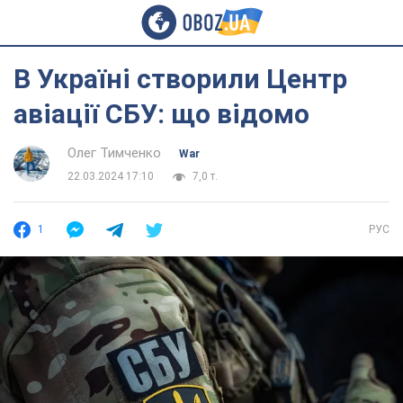
В Україні створили Центр
авіації СБУ: що відомо
Олег Тимченко
War
22.03.2024 17:10
7,0 т.
1
РУС