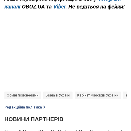
каналі
OBOZ.UA та
Viber
. Не ведіться на фейки!
Обмін полоненими
Війна в Україні
Кабінет міністрів України
зн
Редакційна політика