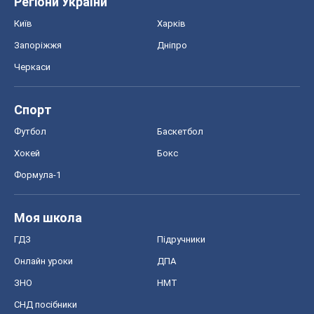
Регіони України
Київ
Харків
Запоріжжя
Дніпро
Черкаси
Спорт
Футбол
Баскетбол
Хокей
Бокс
Формула-1
Моя школа
ГДЗ
Підручники
Онлайн уроки
ДПА
ЗНО
НМТ
СНД посібники