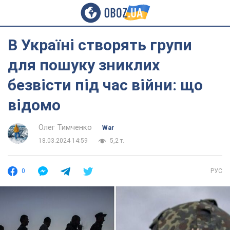
В Україні створять групи
для пошуку зниклих
безвісти під час війни: що
відомо
Олег Тимченко
War
18.03.2024 14:59
5,2 т.
0
РУС