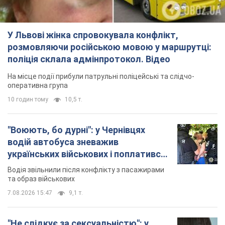
У Львові жінка спровокувала конфлікт,
розмовляючи російською мовою у маршрутці:
поліція склала адмінпротокол. Відео
На місце події прибули патрульні поліцейські та слідчо-
оперативна група
10 годин тому
10,5 т.
"Воюють, бо дурні": у Чернівцях
водій автобуса зневажив
українських військових і поплатився.
Відео
Водія звільнили після конфлікту з пасажирами
та образ військових
7.08.2026 15:47
9,1 т.
"Не слідкує за сексуальністю": у