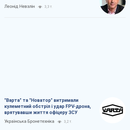
Леонід Невзлін
3,3 т.
"Варта" та "Новатор" витримали
кулеметний обстріл і удар FPV-дрона,
врятувавши життя офіцеру ЗСУ
Українська Бронетехніка
3,2 т.