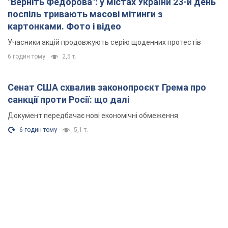
"Верніть Федорова": у містах України 23-й день
поспіль тривають масові мітинги з
картонками. Фото і відео
Учасники акцій продовжують серію щоденних протестів
6 годин тому
2,5 т.
Сенат США схвалив законопроєкт Грема про
санкції проти Росії: що далі
Документ передбачає нові економічні обмеження
6 годин тому
5,1 т.