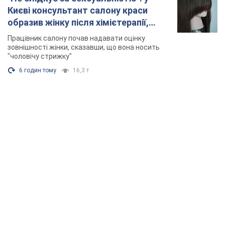
Києві консультант салону краси
образив жінку після хімієтерапії,
розгорівся скандал. Фото
Працівник салону почав надавати оцінку
зовнішності жінки, сказавши, що вона носить
"чоловічу стрижку"
6 годин тому
16,3 т.