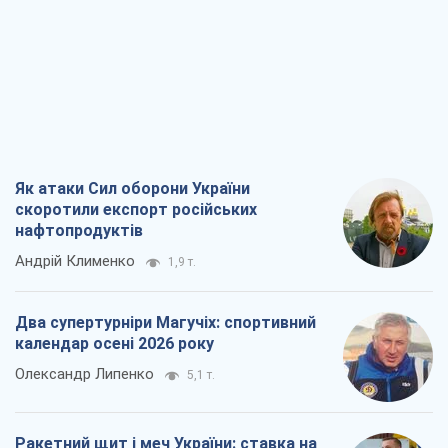
календар осені 2026 року
Олександр Липенко
5,1 т.
Ракетний щит і меч України: ставка на
виробництво власних ракет
Кирило Татарінов
2,7 т.
Посмертна "презумпція винуватості":
хто дозволив ТЦК судити загиблих
захисників
Марина Ставнійчук
6,1 т.
Всі думки