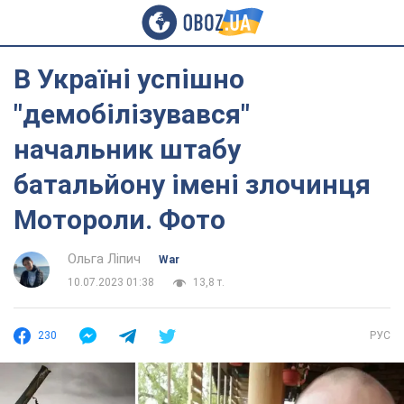
В Україні успішно
"демобілізувався"
начальник штабу
батальйону імені злочинця
Мотороли. Фото
Ольга Ліпич
War
10.07.2023 01:38
13,8 т.
230
РУС