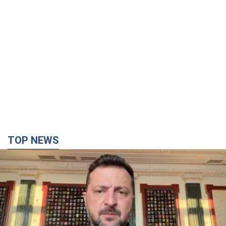
"Захист нашого життя": Зеленський про
антибалістику FREYJA, санкції проти Росії й
підтримку аграріїв. Відео
Європейські партнери долучаються до спільного проєкту
4 години тому
49,6 т.
"Балістика вбиває людей": Сікорський закликав
обговорити перехоплення ворожих ракет над
Україною
Глава МЗС Польщі закликав до збиття російських ракет над