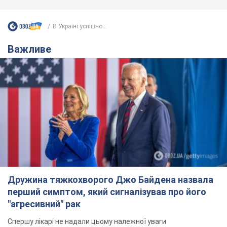
Дружина тяжкохворого Джо Байдена назвала
перший симптом, який сигналізував про його
"агресивний" рак
Спершу лікарі не надали цьому належної уваги
11 годин тому
14,8 т.
Відпустка Лесі Нікітюк у Карпатах
обернулася скандалом: чому ведучу
несправедливо захейтили
Знаменитість вийшла на пряму комунікацію в
мережі та розставила всі крапки над "і"
7 годин тому
11,8 т.
Не лише через зарплату: чому
українці не поспішають
погоджуватися на вакансії