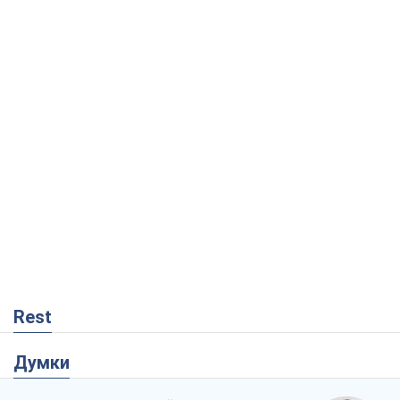
Rest
Думки
Кремль переносить війну в тил Європи:
під загрозою критична логістика
Віктор Ягун
9,4 т.
На якому боці історії виступає Дональд
Трамп?
Віктор Каспрук
7,7 т.
В Києві вирубали понад 300 великих
дерев заради теплотраси і всупереч
Генплану
Владислав Самойленко
1,3 т.