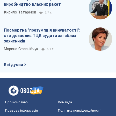
Про компанію
Команда
Правова інформація
Політика конфіденційності
Реклама на сайті
Документи
Редакційна політика
Журналісти OBOZ.UA на місці
подій
OBOZ.UA
Політика
Світ
Розслідування
Блоги
Суспільство
Регіони України
Київ
Харків