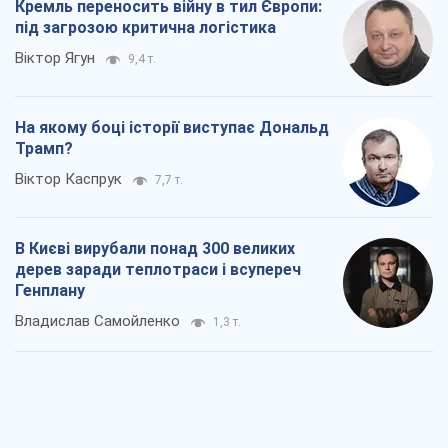
Як атаки Сил оборони України
скоротили експорт російських
нафтопродуктів
Андрій Клименко
1,9 т.
Два супертурніри Магучіх: спортивний