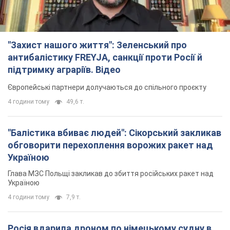
Україною
4 години тому
7,9 т.
Росія вдарила дроном по німецькому судну в
Чорному морі біля Одеси: подробиці
Під час евакуації екіпажу російські терористи завдали ще
одного удару безпілотником по судну
3 години тому
2,2 т.