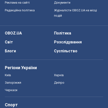
Запоріжжя
Дніпро
Черкаси
Спорт
Футбол
Баскетбол
Хокей
Бокс
Формула-1
Моя школа
ГДЗ
Підручники
Онлайн уроки
ДПА
ЗНО
НМТ
СНД посібники
Авто