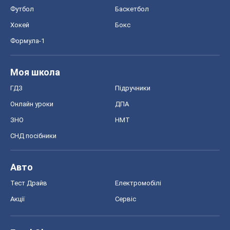
Тест Драйв
Електромобілі
Акції
Сервіс
Food Oboz
Рецепти
Напої
Дієти
Економіка
Ринки та компанії
Макроекономіка
MedOboz
Новини медицини
MAMACLUB
Шоу