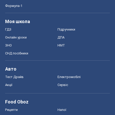
СНД посібники
Авто
Тест Драйв
Електромобілі
Акції
Сервіс
Food Oboz
Рецепти
Напої
Дієти
Економіка
Ринки та компанії
Макроекономіка
MedOboz