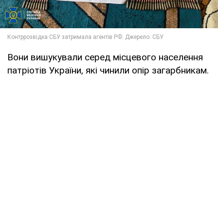
Вони вишукували серед місцевого населення
патріотів України, які чинили опір загарбникам.