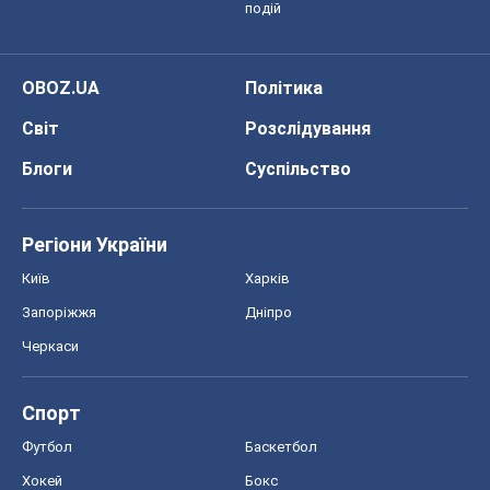
Регіони України
Київ
Харків
Запоріжжя
Дніпро
Черкаси
Спорт
Футбол
Баскетбол
Хокей
Бокс
Формула-1
Моя школа
ГДЗ
Підручники
Онлайн уроки
ДПА
ЗНО
НМТ