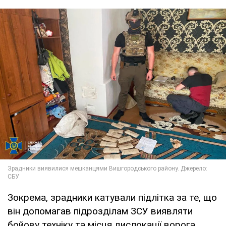
Зокрема, зрадники катували підлітка за те, що
він допомагав підрозділам ЗСУ виявляти
бойову техніку та місця дислокації ворога.