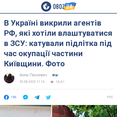
В Україні викрили агентів
РФ, які хотіли влаштуватися
в ЗСУ: катували підлітка під
час окупації частини
Київщини. Фото
Анна Паскевич
War
20.08.2022 11:16
18,4 т.
186
РУС