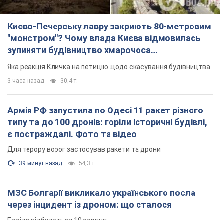
Армія РФ запустила по Одесі 11 ракет різного
типу та до 100 дронів: горіли історичні будівлі,
є постраждалі. Фото та відео
Для терору ворог застосував ракети та дрони
39 минут назад
54,3 т.
МЗС Болгарії викликало українського посла
через інцидент із дроном: що сталося
Бесіда відбудеться 10 серпня
3 часа назад
4,8 т.