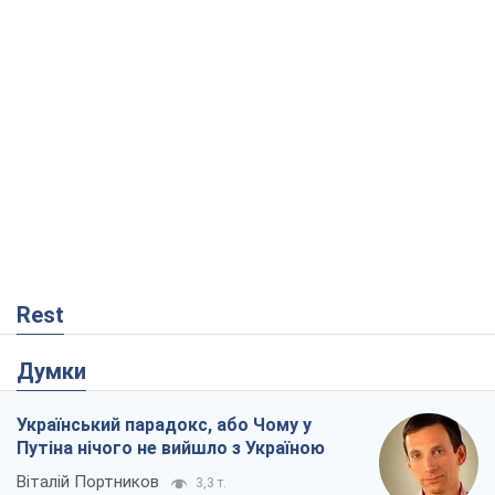
Rest
Думки
Український парадокс, або Чому у
Путіна нічого не вийшло з Україною
Віталій Портников
3,3 т.
Москва висуває претензії Пекіну:
дружба перетворюється на залежність
Росії від Китаю
Віктор Каспрук
5,0 т.
Дух Анкоріджа остаточно випарувався