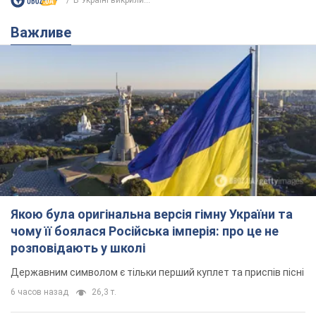
Якою була оригінальна версія гімну України та
чому її боялася Російська імперія: про це не
розповідають у школі
Державним символом є тільки перший куплет та приспів пісні
6 часов назад
26,3 т.
Олександру Пономарьову – 53: що
відомо про трьох дітей секс-
символа 90-х та який вигляд вони
мають
За розвитком кар'єри артист не забував про
особисте щастя
11 часов назад
9,3 т.