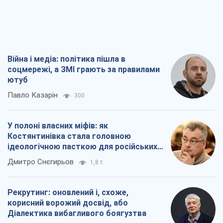
У полоні власних міфів: як
Костянтинівка стала головною
ідеологічною пасткою для російських
окупантів
Дмитро Снєгирьов
1,8 т.
Рекрутинг: оновлений і, схоже,
корисний ворожий досвід, або
Діалектика вибагливого боягузтва
Олександр Кірш
1,7 т.
Ні зброї, ні людей: як Лукашенко будує
нову армію
Ігар Тишкевич
16,6 т.
Всі думки