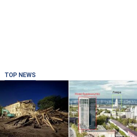
TOP NEWS
Києво-Печерську лавру закриють 80-метровим
"монстром"? Чому влада Києва відмовилась
зупиняти будівництво хмарочоса
"московського вірянина"
Яка реакція Кличка на петицію щодо скасування будівництва
3 часа назад
30,4 т.