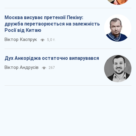
Віктор Андрусів
267
Війна і медіа: політика пішла в
соцмережі, а ЗМІ грають за правилами
ютуб
Павло Казарін
300