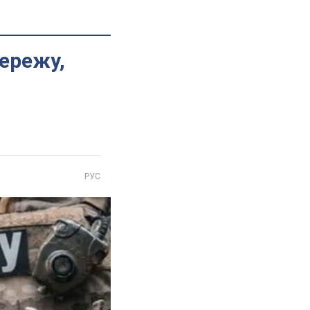
мережу,
РУС