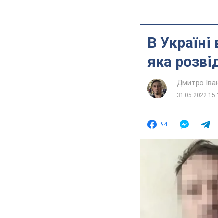
В Україні
яка розві
Дмитро Іва
31.05.2022 15:
94