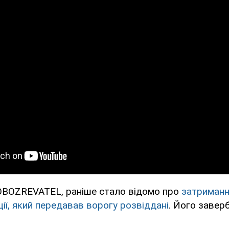
OBOZREVATEL, раніше стало відомо про
затриманн
ії, який передавав ворогу розвіддані
. Його завер