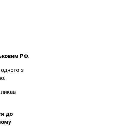
ськовим РФ
.
 одного з
ю.
кликав
ся до
йому