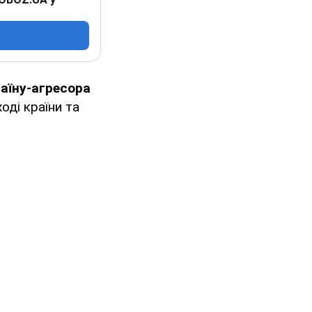
раїну-агресора
оді країни та