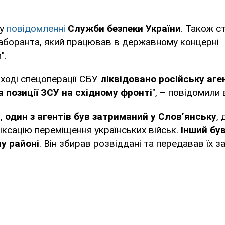
 у
повідомленні
Служби безпеки України
. Також с
аборанта, який працював в державному концерні
".
 ході спецоперації СБУ
ліквідовано російську аге
а позиції ЗСУ на східному фронті
", – повідомили 
о,
один з агентів був затриманий у Слов’янську
,
іксацію переміщення українських військ.
Інший бу
у районі
. Він збирав розвіддані та передавав їх 