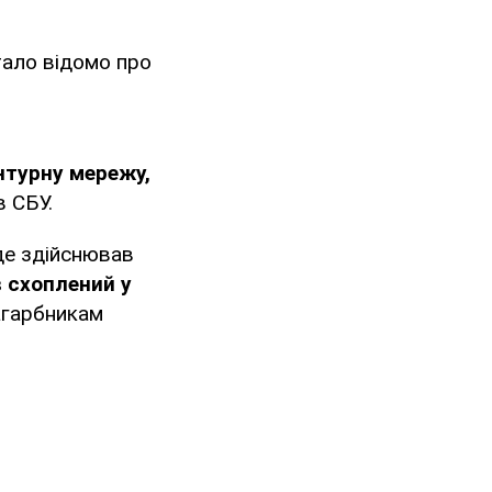
тало відомо про
нтурну мережу,
в СБУ.
 де здійснював
в схоплений у
загарбникам