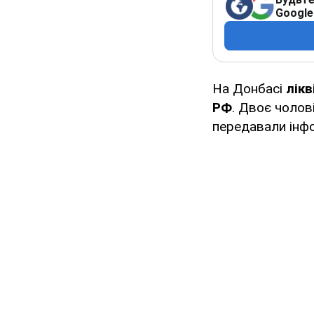
Google
На Донбасі
лікв
РФ
. Двоє чолові
передавали інф