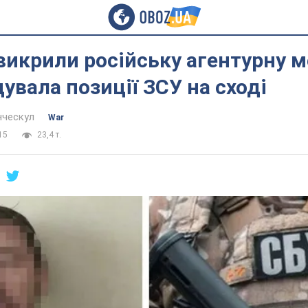
 викрили російську агентурну 
дувала позиції ЗСУ на сході
нческул
War
15
23,4 т.