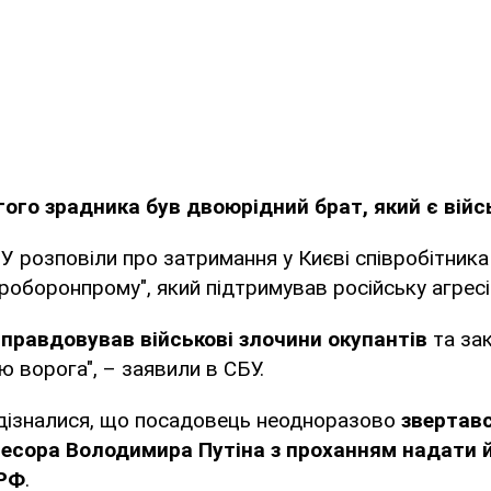
гого зрадника був двоюрідний брат, який є вій
БУ розповіли про затримання у Києві співробітника
роборонпрому", який підтримував російську агресі
иправдовував військові злочини окупантів
та за
ю ворога", – заявили в СБУ.
дізналися, що посадовець неодноразово
звертав
есора Володимира Путіна з проханням надати 
 РФ
.