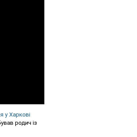
я у Харкові
бував родич із