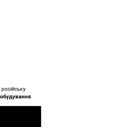
 російську
кобудування
.