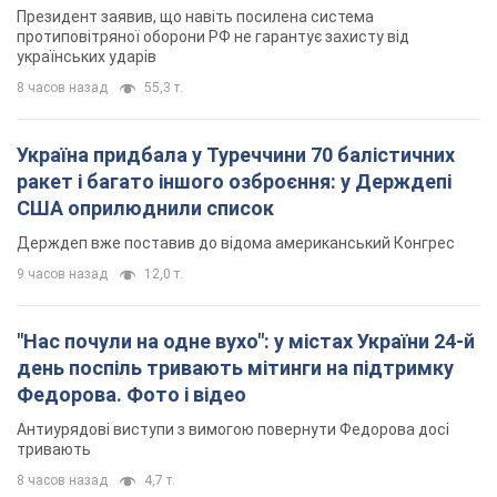
Президент заявив, що навіть посилена система
протиповітряної оборони РФ не гарантує захисту від
українських ударів
8 часов назад
55,3 т.
Україна придбала у Туреччини 70 балістичних
ракет і багато іншого озброєння: у Держдепі
США оприлюднили список
Держдеп вже поставив до відома американський Конгрес
9 часов назад
12,0 т.
"Нас почули на одне вухо": у містах України 24-й
день поспіль тривають мітинги на підтримку
Федорова. Фото і відео
Антиурядові виступи з вимогою повернути Федорова досі
тривають
8 часов назад
4,7 т.