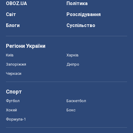
OBOZ.UA
Політика
Світ
Розслідування
Блоги
Суспільство
Регіони України
Київ
Харків
Запоріжжя
Дніпро
Черкаси
Спорт
Футбол
Баскетбол
Хокей
Бокс
Формула-1