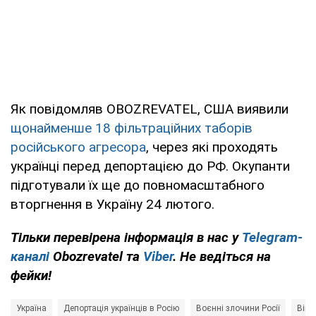
Як повідомляв OBOZREVATEL, США виявили
щонайменше 18 фільтраційних таборів
російського агресора
, через які проходять
українці перед депортацією до РФ. Окупанти
підготували їх ще до повномасштабного
вторгнення в Україну 24 лютого.
Тільки перевірена інформація в нас у
Telegram-
каналі
Obozrevatel та
Viber
. Не ведіться на
фейки!
Україна
Депортація українців в Росію
Воєнні злочини Росії
Війн