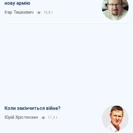
нову армію
Ігар Тишкевич
15,8 т.
Коли закінчиться війна?
Юрій Хрістензен
11,3 т.