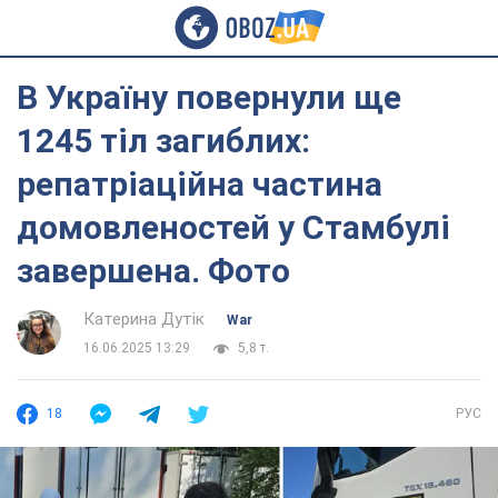
В Україну повернули ще
1245 тіл загиблих:
репатріаційна частина
домовленостей у Стамбулі
завершена. Фото
Катерина Дутік
War
16.06.2025 13:29
5,8 т.
18
РУС