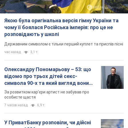
Якою була оригінальна версія гімну України та
чому її боялася Російська імперія: про це не
розповідають у школі
Державним символом є тільки перший куплет та приспів пісні
час назад
3,1 т.
Олександру Пономарьову – 53: що
відомо про трьох дітей секс-
символа 90-х та який вигляд вони
мають
За розвитком кар'єри артист не забував про
особисте щастя
7 часов назад
6,9 т.
У ПриватБанку розповіли, чи дійсні