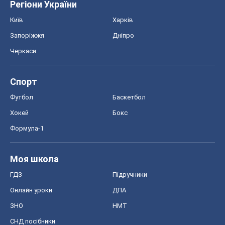
Регіони України
Київ
Харків
Запоріжжя
Дніпро
Черкаси
Спорт
Футбол
Баскетбол
Хокей
Бокс
Формула-1
Моя школа
ГДЗ
Підручники
Онлайн уроки
ДПА
ЗНО
НМТ
СНД посібники