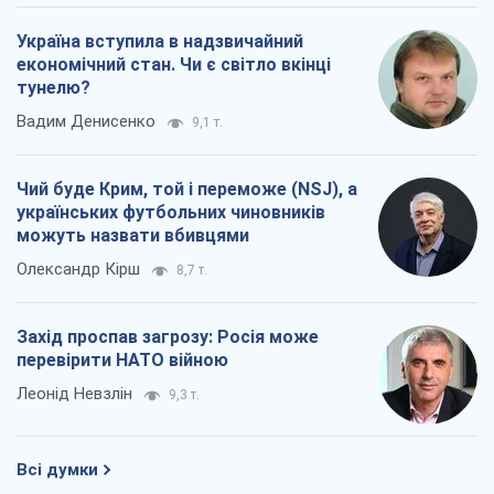
Україна вступила в надзвичайний
економічний стан. Чи є світло вкінці
тунелю?
Вадим Денисенко
9,1 т.
Чий буде Крим, той і переможе (NSJ), а
українських футбольних чиновників
можуть назвати вбивцями
Олександр Кірш
8,7 т.
Захід проспав загрозу: Росія може
перевірити НАТО війною
Леонід Невзлін
9,3 т.
Всі думки