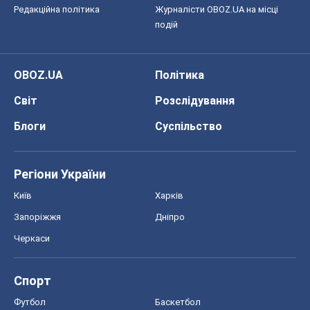
Редакційна політика
Журналісти OBOZ.UA на місці
подій
OBOZ.UA
Політика
Світ
Розслідування
Блоги
Суспільство
Регіони України
Київ
Харків
Запоріжжя
Дніпро
Черкаси
Спорт
Футбол
Баскетбол