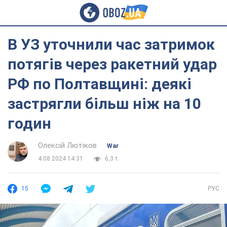
В УЗ уточнили час затримок
потягів через ракетний удар
РФ по Полтавщині: деякі
застрягли більш ніж на 10
годин
Олексій Лютіков
War
4.08.2024 14:31
6,3 т.
15
РУС