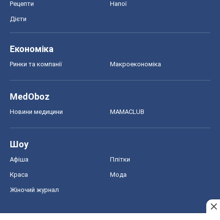
Рецепти
Напої
Дієти
Економіка
Ринки та компанії
Макроекономіка
MedOboz
Новини медицини
MAMACLUB
Шоу
Афіша
Плітки
Краса
Мода
Жіночий журнал