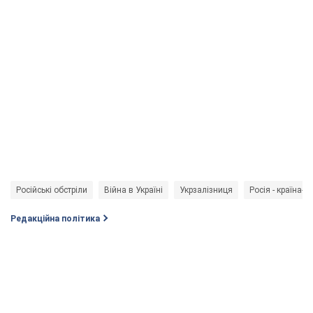
Російські обстріли
Війна в Україні
Укрзалізниця
Росія - країна-а
Редакційна політика