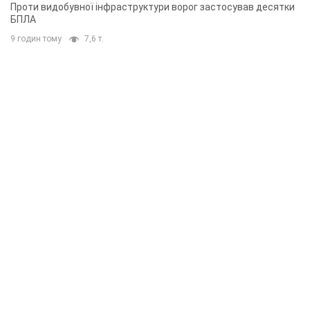
Проти видобувної інфраструктури ворог застосував десятки
БПЛА
9 годин тому
7,6 т.