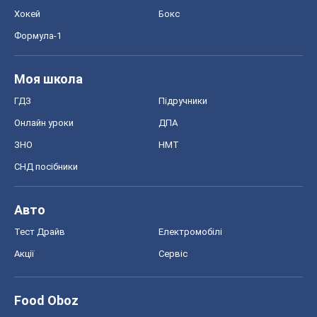
Хокей
Бокс
Формула-1
Моя школа
ГДЗ
Підручники
Онлайн уроки
ДПА
ЗНО
НМТ
СНД посібники
Авто
Тест Драйв
Електромобілі
Акції
Сервіс
Food Oboz