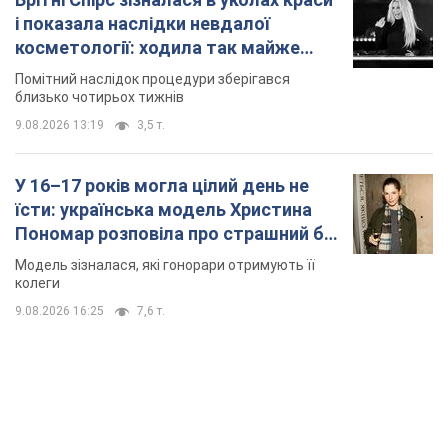
і показала наслідки невдалої
косметології: ходила так майже
місяць
Помітний наслідок процедури зберігався
близько чотирьох тижнів
9.08.2026 13:19
3,5 т.
У 16–17 років могла цілий день не
їсти: українська модель Христина
Пономар розповіла про страшний бік
модельної кар’єри
Модель зізналася, які гонорари отримують її
колеги
9.08.2026 16:25
7,6 т.