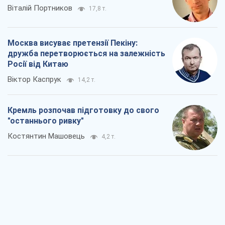
Віталій Портников
17,8 т.
Москва висуває претензії Пекіну:
дружба перетворюється на залежність
Росії від Китаю
Віктор Каспрук
14,2 т.
Кремль розпочав підготовку до свого
"останнього ривку"
Костянтин Машовець
4,2 т.