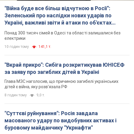
"Війна буде все більш відчутною в Росії":
Зеленський про наслідки нових ударів по
Україні, важливі звіти й атаки по об'єктах
ворога. Відео
Понад 300 тисяч сімей в Одесі та області залишалися без
електрики
10 годин тому
141,1 т.
"Вкрай прикро": Сибіга розкритикував ЮНІСЕФ
за заяву про загиблих дітей в Україні
Глава МЗС наголосив, що причиною загибелі українських
дітей є війна, яку розв'язала РФ
8 годин тому
9,0 т.
"Суттєві руйнування": Росія завдала
масованого удару по видобувних активах і
буровому майданчику "Укрнафти"