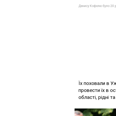
Їх поховали в У
провести їх в о
області, рідні та