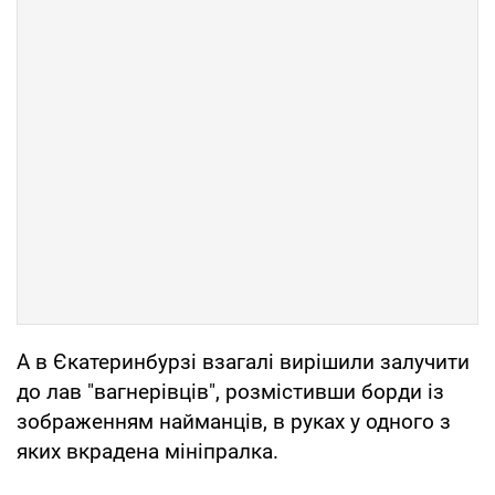
А в Єкатеринбурзі взагалі вирішили залучити
до лав "вагнерівців", розмістивши борди із
зображенням найманців, в руках у одного з
яких вкрадена мініпралка.