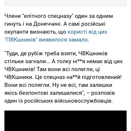
Члени "елітного спецназу" один за одним
гинуть і на Донеччині. А самі російські
окупанти визнають, що
користі від цих
"ПВКшників" виявилося замало
.
"Туди, де рубіж треба взяти, ЧВКшників
стільки загнали... А толку ні**я немає від цих
ЧВКшників! Там вони всі полегли, ці
ЧВКшники. Це спецназ на**й підготовлений!
Вони всі полягли. Ну не всі, там залишки
якісь безпонтові залишилися", – розповів
один із російських військовослужбовців.