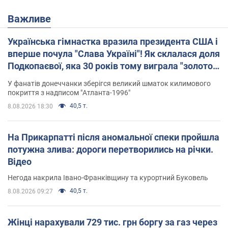
Важливе
Українська гімнастка вразила президента США і
вперше почула "Слава Україні"! Як склалася доля
Подкопаєвої, яка 30 років тому виграла "золото"
Олімпіади
У фанатів донеччанки зберігся великий шматок килимового
покриття з надписом "Атланта-1996"
40,5 т.
8.08.2026 18:30
На Прикарпатті після аномальної спеки пройшла
потужна злива: дороги перетворились на річки.
Відео
Негода накрила Івано-Франківщину та курортний Буковель
40,5 т.
8.08.2026 09:27
Жінці нарахували 729 тис. грн боргу за газ через