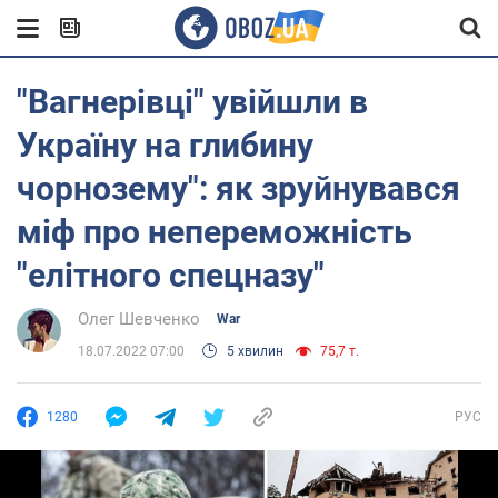
"Вагнерівці" увійшли в
Україну на глибину
чорнозему": як зруйнувався
міф про непереможність
"елітного спецназу"
Олег Шевченко
War
18.07.2022 07:00
5 хвилин
75,7 т.
1280
РУС