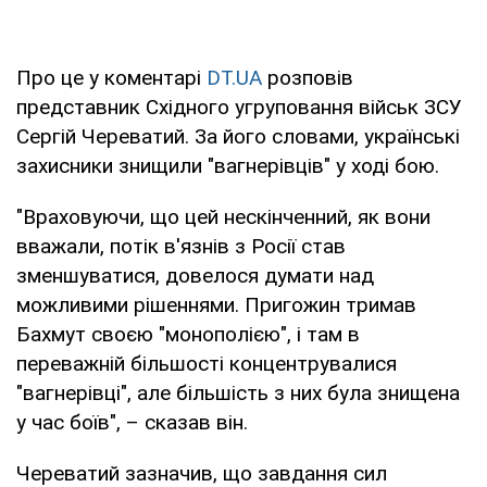
Про це у коментарі
DT.UA
розповів
представник Східного угруповання військ ЗСУ
Сергій Череватий. За його словами, українські
захисники знищили "вагнерівців" у ході бою.
"Враховуючи, що цей нескінченний, як вони
вважали, потік в'язнів з Росії став
зменшуватися, довелося думати над
можливими рішеннями. Пригожин тримав
Бахмут своєю "монополією", і там в
переважній більшості концентрувалися
"вагнерівці", але більшість з них була знищена
у час боїв", – сказав він.
Череватий зазначив, що завдання сил