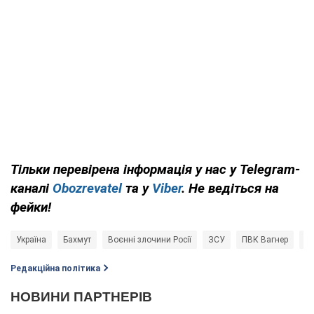
Тільки перевірена інформація у нас у Telegram-
каналі
Obozrevatel
та у
Viber
. Не ведіться на
фейки!
Україна
Бахмут
Воєнні злочини Росії
ЗСУ
ПВК Вагнер
Ві
Редакційна політика