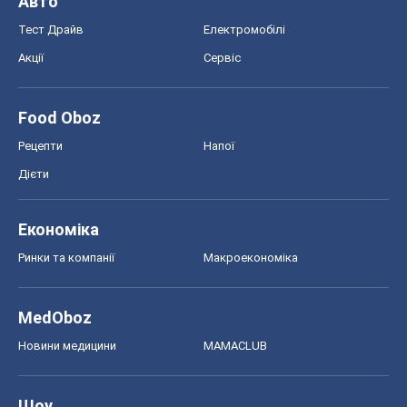
Авто
Тест Драйв
Електромобілі
Акції
Сервіс
Food Oboz
Рецепти
Напої
Дієти
Економіка
Ринки та компанії
Макроекономіка
MedOboz
Новини медицини
MAMACLUB
Шоу