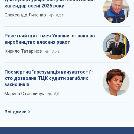
календар осені 2026 року
Олександр Липенко
8,2 т.
Ракетний щит і меч України: ставка на
виробництво власних ракет
Кирило Татарінов
3,5 т.
Посмертна "презумпція винуватості":
хто дозволив ТЦК судити загиблих
захисників
Марина Ставнійчук
8,0 т.
Всі думки