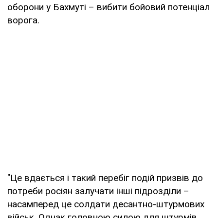
оборони у Бахмуті – вибити бойовий потенціал
ворога.
"Це вдається і такий перебіг подій призвів до
потреби росіян залучати інші підрозділи –
насамперед це солдати десантно-штурмових
військ. Однак головною силою для штурмів