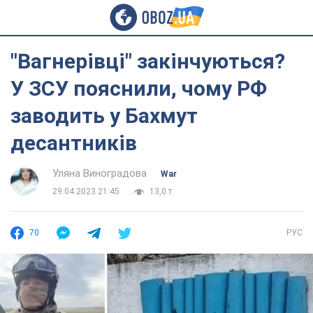
"Вагнерівці" закінчуються?
У ЗСУ пояснили, чому РФ
заводить у Бахмут
десантників
Уляна Виноградова
War
29.04.2023 21:45
13,0 т.
70
РУС