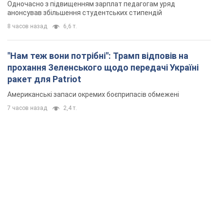
Одночасно з підвищенням зарплат педагогам уряд
анонсував збільшення студентських стипендій
8 часов назад
6,6 т.
"Нам теж вони потрібні": Трамп відповів на
прохання Зеленського щодо передачі Україні
ракет для Patriot
Американські запаси окремих боєприпасів обмежені
7 часов назад
2,4 т.