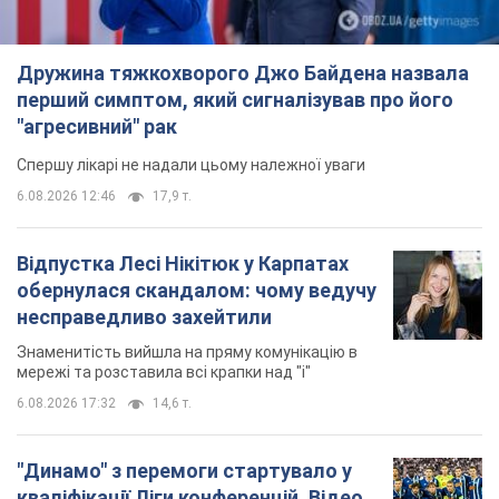
Дружина тяжкохворого Джо Байдена назвала
перший симптом, який сигналізував про його
"агресивний" рак
Спершу лікарі не надали цьому належної уваги
6.08.2026 12:46
17,9 т.
Відпустка Лесі Нікітюк у Карпатах
обернулася скандалом: чому ведучу
несправедливо захейтили
Знаменитість вийшла на пряму комунікацію в
мережі та розставила всі крапки над "і"
6.08.2026 17:32
14,6 т.
"Динамо" з перемоги стартувало у
кваліфікації Ліги конференцій. Відео