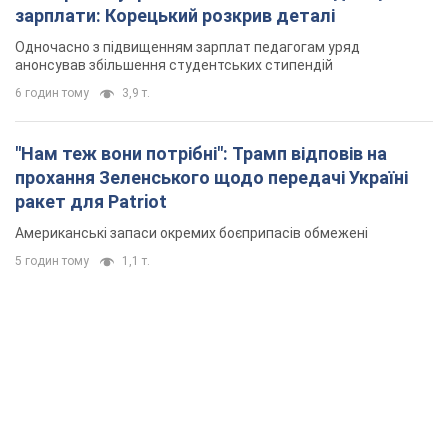
зарплати: Корецький розкрив деталі
Одночасно з підвищенням зарплат педагогам уряд
анонсував збільшення студентських стипендій
6 годин тому
3,9 т.
"Нам теж вони потрібні": Трамп відповів на
прохання Зеленського щодо передачі Україні
ракет для Patriot
Американські запаси окремих боєприпасів обмежені
5 годин тому
1,1 т.