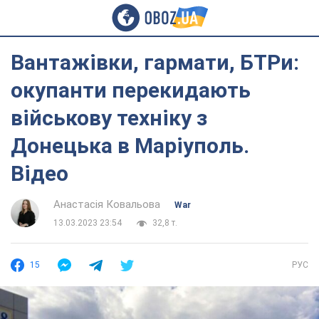
Вантажівки, гармати, БТРи:
окупанти перекидають
військову техніку з
Донецька в Маріуполь.
Відео
Анастасія Ковальова
War
13.03.2023 23:54
32,8 т.
15
РУС