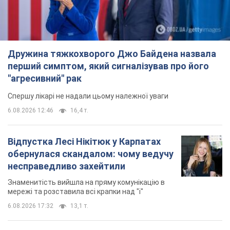
Дружина тяжкохворого Джо Байдена назвала
перший симптом, який сигналізував про його
"агресивний" рак
Спершу лікарі не надали цьому належної уваги
6.08.2026 12:46
16,4 т.
Відпустка Лесі Нікітюк у Карпатах
обернулася скандалом: чому ведучу
несправедливо захейтили
Знаменитість вийшла на пряму комунікацію в
мережі та розставила всі крапки над "і"
6.08.2026 17:32
13,1 т.