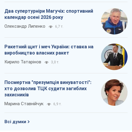
Два супертурніри Магучіх: спортивний
календар осені 2026 року
Олександр Липенко
6,7 т.
Ракетний щит і меч України: ставка на
виробництво власних ракет
Кирило Татарінов
3,0 т.
Посмертна "презумпція винуватості":
хто дозволив ТЦК судити загиблих
захисників
Марина Ставнійчук
6,9 т.
Всі думки