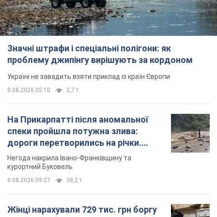
Значні штрафи і спеціальні полігони: як
проблему джипінгу вирішують за кордоном
Україні не завадить взяти приклад із країн Європи
8.08.2026 05:10
2,7 т.
На Прикарпатті після аномальної
спеки пройшла потужна злива:
дороги перетворились на річки.
Відео
Негода накрила Івано-Франківщину та
курортний Буковель
8.08.2026 09:27
38,2 т.
Жінці нарахували 729 тис. грн боргу