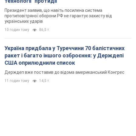
технології" протидії
Президент заявив, що навіть посилена система
протиповітряної оборони РФ не гарантує захисту від
українських ударів
10 годин тому
86,5 т.
Україна придбала у Туреччини 70 балістичних
ракет і багато іншого озброєння: у Держдепі
США оприлюднили список
Держдеп вже поставив до відома американський Конгрес
11 годин тому
14,5 т.