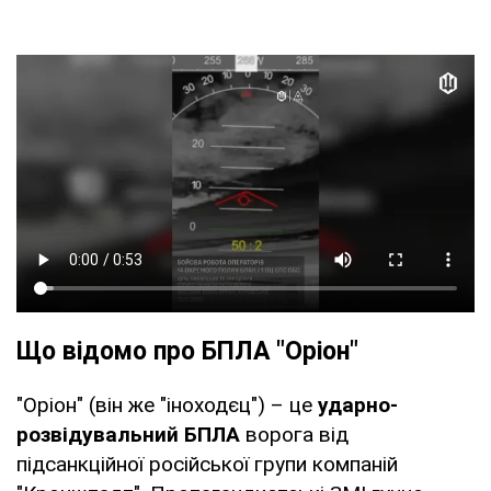
Що відомо про БПЛА "Оріон"
"Оріон" (він же "іноходєц") – це
ударно-
розвідувальний БПЛА
ворога від
підсанкційної російської групи компаній