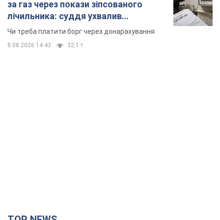
за газ через покази зіпсованого
лічильника: суддя ухвалив
неочікуване рішення
Чи треба платити борг через донарахування
8.08.2026 14:43
32,1 т.
TOP NEWS