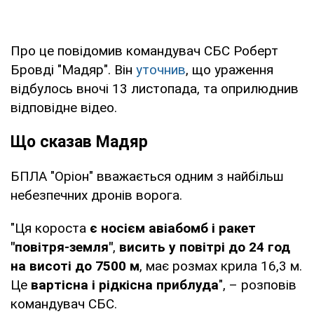
Про це повідомив командувач СБС Роберт
Бровді "Мадяр". Він
уточнив
, що ураження
відбулось вночі 13 листопада, та оприлюднив
відповідне відео.
Що сказав Мадяр
БПЛА "Оріон" вважається одним з найбільш
небезпечних дронів ворога.
"Ця короста
є носієм авіабомб і ракет
"повітря-земля"
,
висить у повітрі до 24 год
на висоті до 7500 м
, має розмах крила 16,3 м.
Це
вартісна і рідкісна приблуда
", – розповів
командувач СБС.