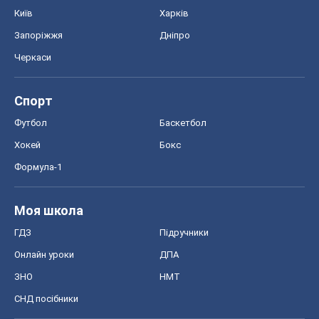
Київ
Харків
Запоріжжя
Дніпро
Черкаси
Спорт
Футбол
Баскетбол
Хокей
Бокс
Формула-1
Моя школа
ГДЗ
Підручники
Онлайн уроки
ДПА
ЗНО
НМТ
СНД посібники