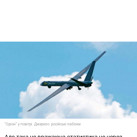
Але така не вражаюча статистика не через