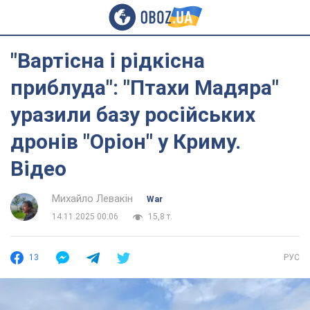
"Вартісна і рідкісна
приблуда": "Птахи Мадяра"
уразили базу російських
дронів "Оріон" у Криму.
Відео
Михайло Левакін
War
14.11.2025 00:06
15,8 т.
13
РУС