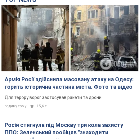
Армія Росії здійснила масовану атаку на Одесу:
горить історична частина міста. Фото та відео
Для терору ворог застосував ракети та дрони
годину тому
15,6 т.
Росія стягнула під Москву три кола захисту
ППО: Зеленський пообіцяв "знаходити