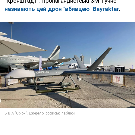
"Кронштадт". Пропагандистські ЗМІ гучно
називають цей дрон "вбивцею" Bayraktar
.