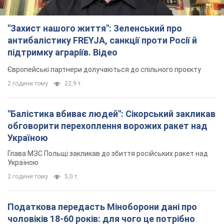
"Захист нашого життя": Зеленський про
антибалістику FREYJA, санкції проти Росії й
підтримку аграріїв. Відео
Європейські партнери долучаються до спільного проєкту
2 години тому
22,9 т.
"Балістика вбиває людей": Сікорський закликав
обговорити перехоплення ворожих ракет над
Україною
Глава МЗС Польщі закликав до збиття російських ракет над
Україною
2 години тому
5,0 т.
Податкова передасть Міноборони дані про
чоловіків 18-60 років: для чого це потрібно