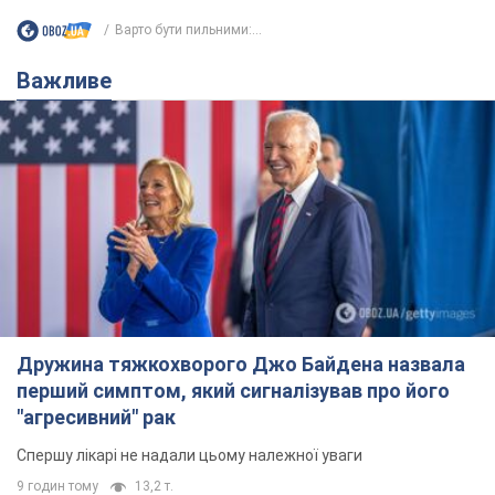
Варто бути пильними:...
Важливе
Дружина тяжкохворого Джо Байдена назвала
перший симптом, який сигналізував про його
"агресивний" рак
Спершу лікарі не надали цьому належної уваги
9 годин тому
13,2 т.