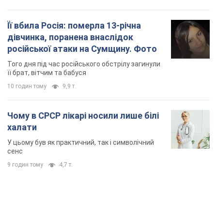
Її вбила Росія: померла 13-річна
дівчинка, поранена внаслідок
російської атаки на Сумщину. Фото
Того дня під час російського обстрілу загинули
її брат, вітчим та бабуся
10 годин тому
9,9 т.
Чому в СРСР лікарі носили лише білі
халати
У цьому був як практичний, так і символічний
сенс
9 годин тому
4,7 т.