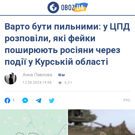
Варто бути пильними: у ЦПД
розповіли, які фейки
поширюють росіяни через
події у Курській області
Анна Павлова
War
12.08.2024 19:58
6,3 т.
1
РУС