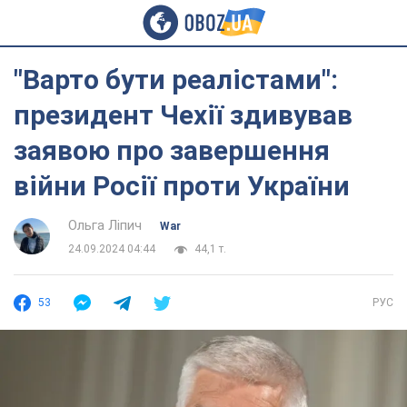
"Варто бути реалістами":
президент Чехії здивував
заявою про завершення
війни Росії проти України
Ольга Ліпич
War
24.09.2024 04:44
44,1 т.
53
РУС