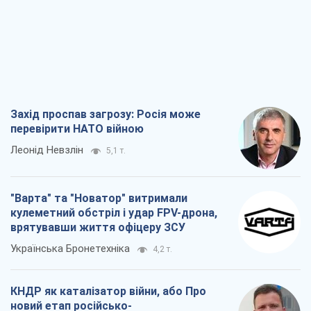
Захід проспав загрозу: Росія може
перевірити НАТО війною
Леонід Невзлін
5,1 т.
"Варта" та "Новатор" витримали
кулеметний обстріл і удар FPV-дрона,
врятувавши життя офіцеру ЗСУ
Українська Бронетехніка
4,2 т.
КНДР як каталізатор війни, або Про
новий етап російсько-