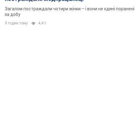
Загалом постраждали чотири жінки – і вони не єдині поранені
за добу
9 годин тому
4,4 т.