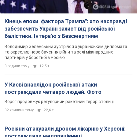
Кінець епохи "фактора Трампа": хто насправді
забезпечить Україні захист від російської
балістики. Інтерв’ю з Безсмертним
Володимир Зеленський зустрівся з українським дипломата
та окреслив нове бачення війни та ролі міжнародних
партнерів у боротьбі з Росією
3 години тому
12,5 т.
У Києві внаслідок російської атаки
постраждали четверо людей. Фото
Ворог продовжує регулярний ракетний терор столиці
32 хвилини тому
22,6 т.
Росіяни атакували дроном лікарню у Херсоні:
постраждали медпрацівниці