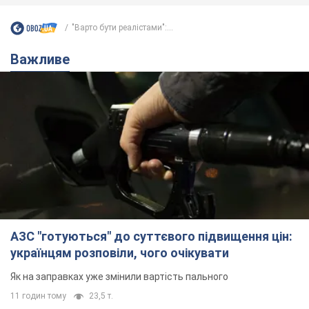
"Варто бути реалістами":...
Важливе
АЗС "готуються" до суттєвого підвищення цін:
українцям розповіли, чого очікувати
Як на заправках уже змінили вартість пального
11 годин тому
23,5 т.