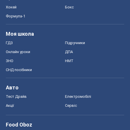
Хокей
Бокс
Формула-1
Моя школа
ГДЗ
Підручники
Онлайн уроки
ДПА
ЗНО
НМТ
СНД посібники
Авто
Тест Драйв
Електромобілі
Акції
Сервіс
Food Oboz