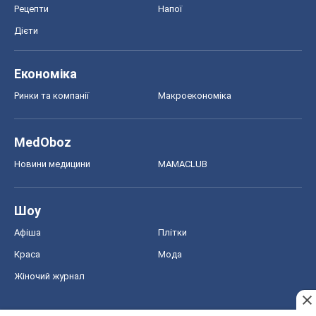
Рецепти
Напої
Дієти
Економіка
Ринки та компанії
Макроекономіка
MedOboz
Новини медицини
MAMACLUB
Шоу
Афіша
Плітки
Краса
Мода
Жіночий журнал