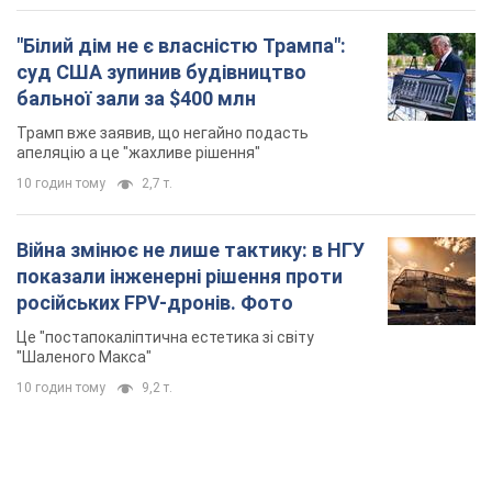
"Білий дім не є власністю Трампа":
суд США зупинив будівництво
бальної зали за $400 млн
Трамп вже заявив, що негайно подасть
апеляцію а це "жахливе рішення"
10 годин тому
2,7 т.
Війна змінює не лише тактику: в НГУ
показали інженерні рішення проти
російських FPV-дронів. Фото
Це "постапокаліптична естетика зі світу
"Шаленого Макса"
10 годин тому
9,2 т.