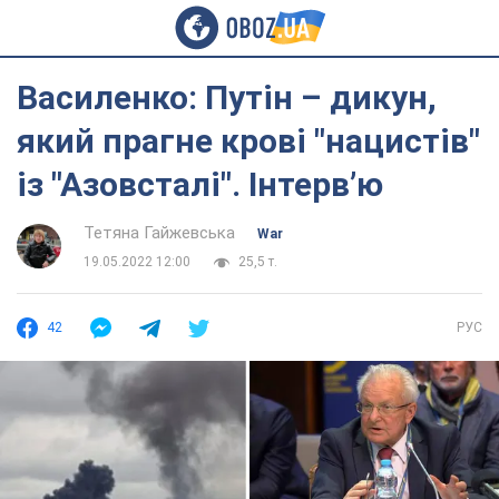
Василенко: Путін – дикун,
який прагне крові "нацистів"
із "Азовсталі". Інтерв’ю
Тетяна Гайжевська
War
19.05.2022 12:00
25,5 т.
42
РУС