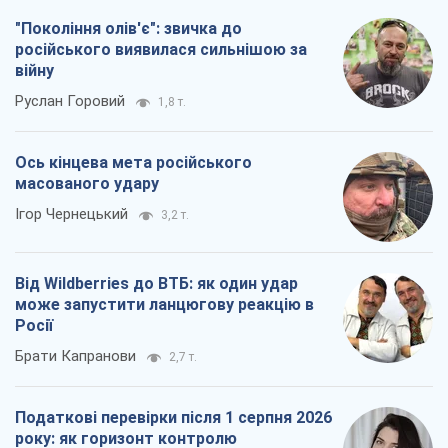
"Покоління олів'є": звичка до
російського виявилася сильнішою за
війну
Руслан Горовий
1,8 т.
Ось кінцева мета російського
масованого удару
Ігор Чернецький
3,2 т.
Від Wildberries до ВТБ: як один удар
може запустити ланцюгову реакцію в
Росії
Брати Капранови
2,7 т.
Податкові перевірки після 1 серпня 2026
року: як горизонт контролю