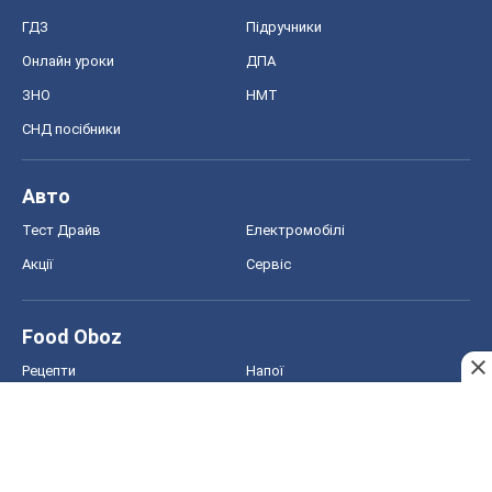
ГДЗ
Підручники
Онлайн уроки
ДПА
ЗНО
НМТ
СНД посібники
Авто
Тест Драйв
Електромобілі
Акції
Сервіс
Food Oboz
Рецепти
Напої
Дієти
Економіка