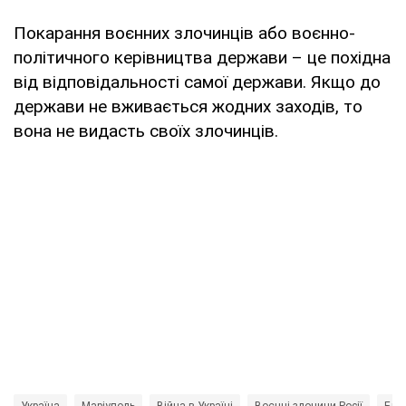
Покарання воєнних злочинців або воєнно-
політичного керівництва держави – це похідна
від відповідальності самої держави. Якщо до
держави не вживається жодних заходів, то
вона не видасть своїх злочинців.
Україна
Маріуполь
Війна в Україні
Воєнні злочини Росії
Бло