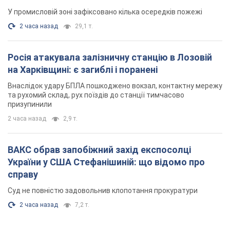
У промисловій зоні зафіксовано кілька осередків пожежі
2 часа назад
29,1 т.
Росія атакувала залізничну станцію в Лозовій
на Харківщині: є загиблі і поранені
Внаслідок удару БПЛА пошкоджено вокзал, контактну мережу
та рухомий склад, рух поїздів до станції тимчасово
призупинили
2 часа назад
2,9 т.
ВАКС обрав запобіжний захід експосолці
України у США Стефанішиній: що відомо про
справу
Суд не повністю задовольнив клопотання прокуратури
2 часа назад
7,2 т.