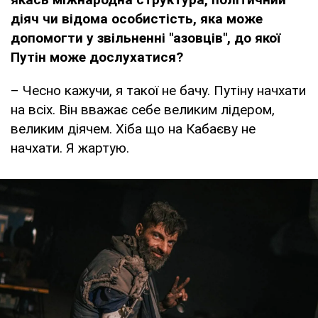
діяч чи відома особистість, яка може
допомогти у звільненні "азовців", до якої
Путін може дослухатися?
– Чесно кажучи, я такої не бачу. Путіну начхати
на всіх. Він вважає себе великим лідером,
великим діячем. Хіба що на Кабаєву не
начхати. Я жартую.