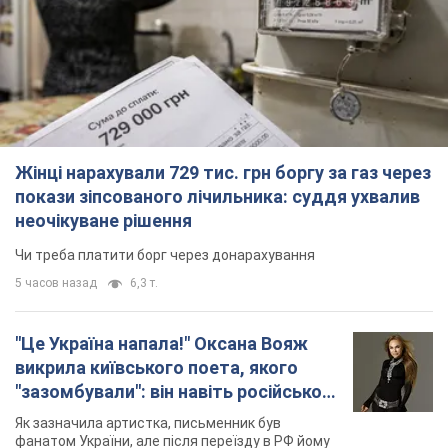
Жінці нарахували 729 тис. грн боргу за газ через
покази зіпсованого лічильника: суддя ухвалив
неочікуване рішення
Чи треба платити борг через донарахування
5 часов назад
6,3 т.
"Це Україна напала!" Оксана Вояж
викрила київського поета, якого
"зазомбували": він навіть російської
не знав, а тепер хоче геноциду
Як зазначила артистка, письменник був
українців
фанатом України, але після переїзду в РФ йому