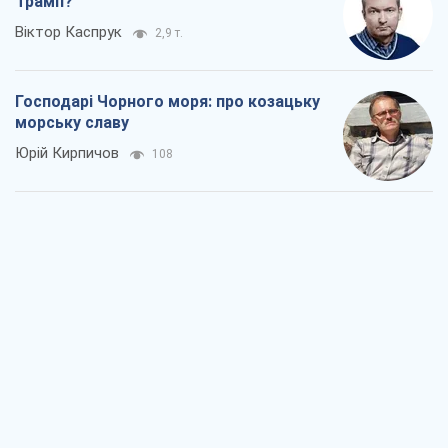
Трамп?
Віктор Каспрук
2,9 т.
Господарі Чорного моря: про козацьку
морську славу
Юрій Кирпичов
108