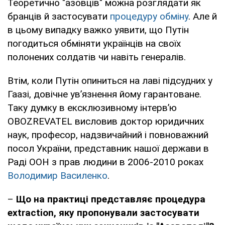
Теоретично "азовців" можна розглядати як
бранців й застосувати
процедуру обміну
. Але й
в цьому випадку важко уявити, що Путін
погодиться обміняти українців на своїх
полонених солдатів чи навіть генералів.
Втім, коли Путін опиниться на лаві підсудних у
Гаазі, довічне ув’язнення йому гарантоване.
Таку думку в ексклюзивному інтерв’ю
OBOZREVATEL висловив доктор юридичних
наук, професор, надзвичайний і повноважний
посол України, представник нашої держави в
Раді ООН з прав людини в 2006-2010 роках
Володимир Василенко
.
–
Що на практиці представляє процедура
extraction
, яку пропонували застосувати