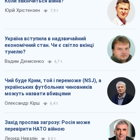
Коли закінчиться війна?
Юрій Хрістензен
7,9 т.
Україна вступила в надзвичайний
економічний стан. Чи є світло вкінці
тунелю?
Вадим Денисенко
6,7 т.
Чий буде Крим, той і переможе (NSJ), а
українських футбольних чиновників
можуть назвати вбивцями
Олександр Кірш
6,4 т.
Захід проспав загрозу: Росія може
перевірити НАТО війною
Леонід Невзлін
8,0 т.