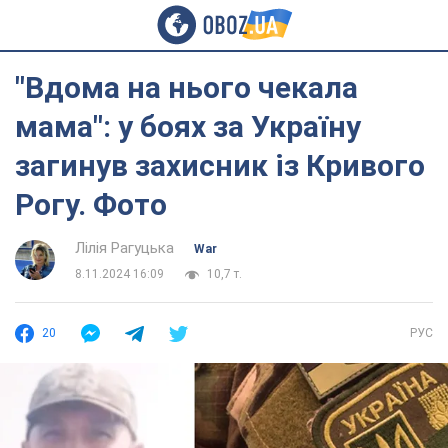
"Вдома на нього чекала
мама": у боях за Україну
загинув захисник із Кривого
Рогу. Фото
Лілія Рагуцька
War
8.11.2024 16:09
10,7 т.
20
РУС