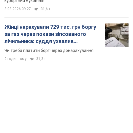
курортний Буковель
8.08.2026 09:27
31,6 т.
Жінці нарахували 729 тис. грн боргу
за газ через покази зіпсованого
лічильника: суддя ухвалив
неочікуване рішення
Чи треба платити борг через донарахування
9 годин тому
31,3 т.