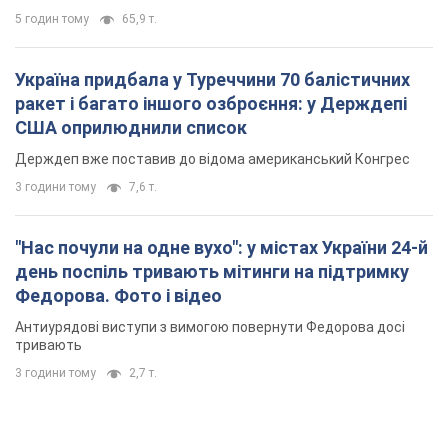
5 годин тому
65,9 т.
Україна придбала у Туреччини 70 балістичних
ракет і багато іншого озброєння: у Держдепі
США оприлюднили список
Держдеп вже поставив до відома американський Конгрес
3 години тому
7,6 т.
"Нас почули на одне вухо": у містах України 24-й
день поспіль тривають мітинги на підтримку
Федорова. Фото і відео
Антиурядові виступи з вимогою повернути Федорова досі
тривають
3 години тому
2,7 т.