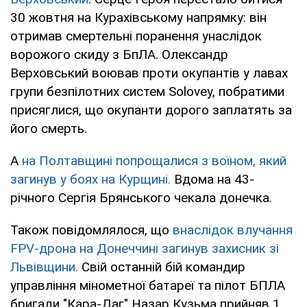
30 жовтня на Курахівському напрямку: він
отримав смертельні поранення унаслідок
ворожого скиду з БпЛА. Олександр
Верховський воював проти окупантів у лавах
групи безпілотних систем Solovey, побратими
присяглися, що окупанти дорого заплатять за
його смерть.
А
на Полтавщині попрощалися з воїном, який
загинув у боях на Курщині.
Вдома на 43-
річного Сергія Брянського чекала донечка.
Також повідомлялося, що
внаслідок влучання
FPV-дрона на Донеччині загинув захисник зі
Львівщини.
Свій останній бій командир
управління мінометної батареї та пілот БПЛА
бригади "Кара-Даг" Назар Кузьма прийняв 1