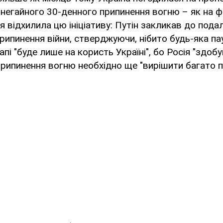
негайного 30-денного припинення вогню – як на фро
я відхилила цю ініціативу: Путін закликав до пода
рипинення війни, стверджуючи, нібито будь-яка па
апі "буде лише на користь Україні", бо Росія "здоб
 припинення вогню необхідно ще "вирішити багато п