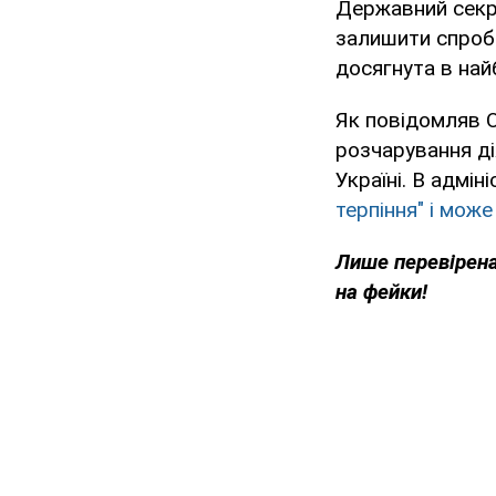
Державний секр
залишити спроби
досягнута в найб
Як повідомляв O
розчарування ді
Україні. В адмі
терпіння" і може
Лише перевірена
на фейки!