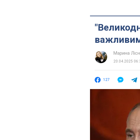
"Великодн
важливим
Марина Лісн
20.04.2025 06:
127