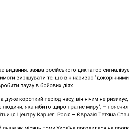
є видання, заява російського диктатор сигналіз
 вимоги вирішувати те, що він називає "докорінним
зробити паузу в бойових діях.
 дуже короткий період часу, він нічим не ризикує,
 людини, яка нібито щиро прагне миру", – поясни
ітниця Центру Карнегі Росія – Євразія Тетяна Стан
ільше як місяць тому Україна погодилася на про