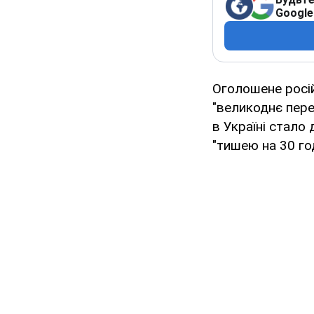
Google
Оголошене росі
"великоднє пере
в Україні стал
"тишею на 30 го