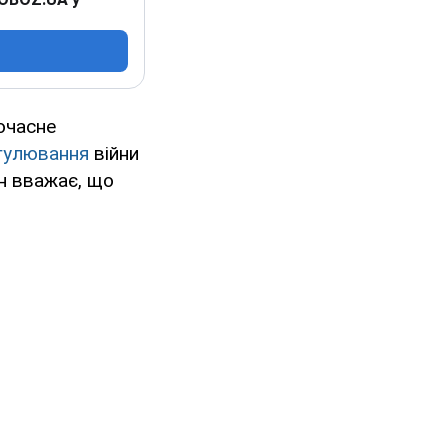
очасне
гулювання
війни
н вважає, що