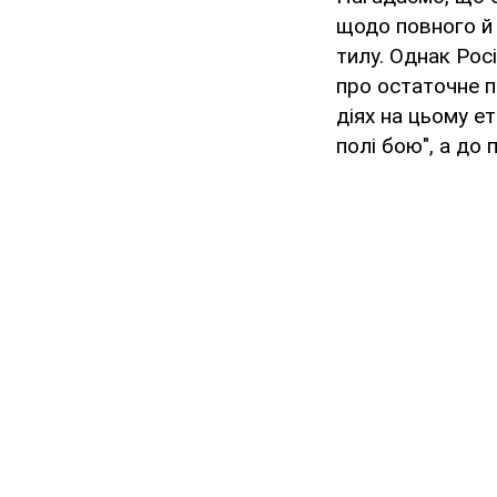
щодо повного й 
тилу. Однак Росі
про остаточне п
діях на цьому ет
полі бою", а до