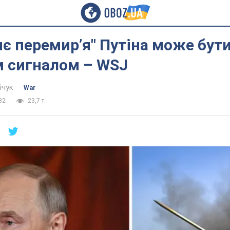
є перемир’я" Путіна може бут
 сигналом – WSJ
ічук
War
32
23,7 т.