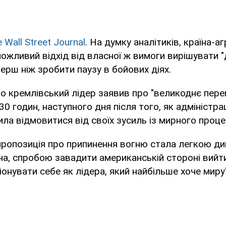
 Wall Street Journal
. На думку аналітиків, країна-а
можливий відхід від власної ж вимоги вирішувати "
перш ніж зробити паузу в бойових діях.
о кремлівський лідер заявив про "великоднє перем
30 годин, наступного дня після того, як адміністр
ла відмовитися від своїх зусиль із мирного проце
пропозиція про припинення вогню стала легкою 
а, спробою завадити американській стороні вийти
онувати себе як лідера, який найбільше хоче миру"