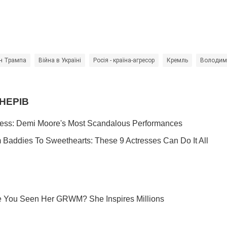
н Трампа
Війна в Україні
Росія - країна-агресор
Кремль
Володими