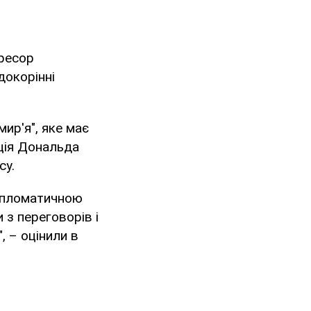
гресор
докорінні
ир'я", яке має
ація Дональда
су.
дипломатичною
 з переговорів і
, – оцінили в