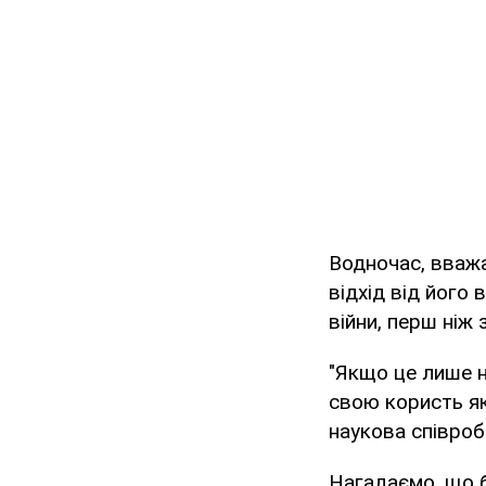
Водночас, вважа
відхід від його
війни, перш ніж 
"Якщо це лише на
свою користь як
наукова співроб
Нагадаємо, що б