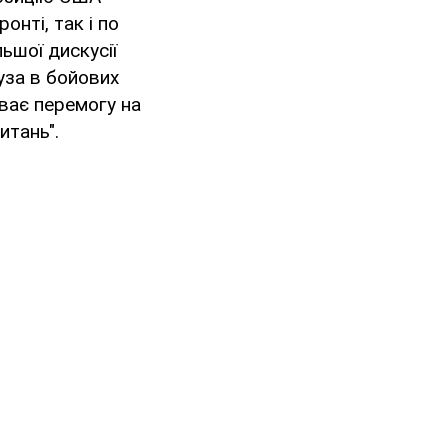
нті, так і по
льшої дискусії
уза в бойових
уває перемогу на
итань".