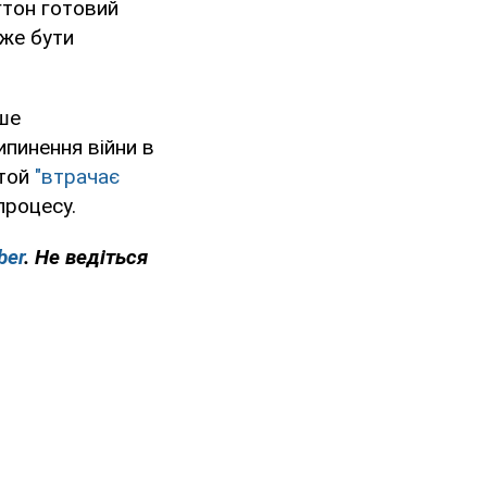
гтон готовий
оже бути
ше
ипинення війни в
 той
"втрачає
процесу.
ber
. Не ведіться