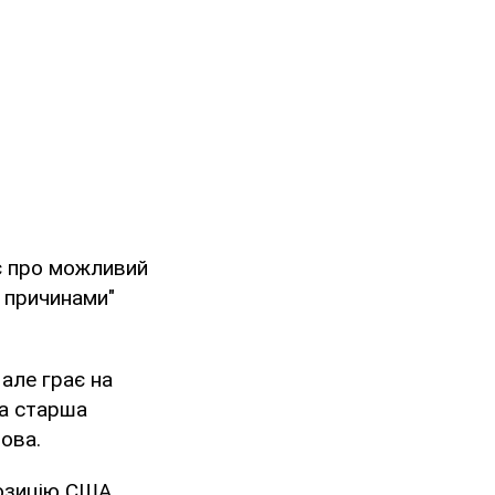
ує про можливий
и причинами"
 але грає на
ла старша
ова.
позицію США