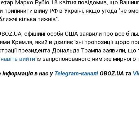
етар Марко Рубіо 18 квітня повідомив, що Вашин
 припинити війну РФ в Україні, якщо угода "не зм
лижчі кілька тижнів".
BOZ.UA, офіційні особи США заявили про все біль
ями Кремля, який відхиляє їхні пропозиції щодо пр
ністрації президента Дональда Трампа заявили, що
 навіть вийти
із запропонованого ним же мирного 
 інформація в нас у
Telegram-каналі
OBOZ.UA та
Vi