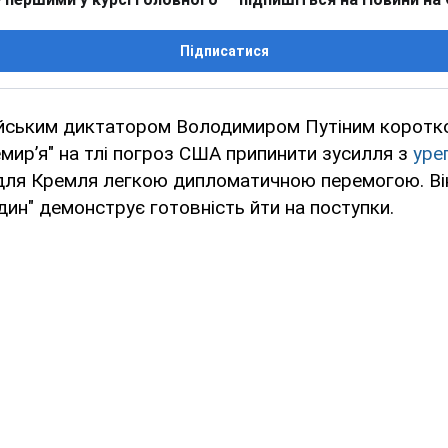
Підписатися
йським диктатором Володимиром Путіним коротк
мир’я" на тлі погроз США припинити зусилля з
уре
о для Кремля легкою дипломатичною перемогою. Ві
дин" демонструє готовність йти на поступки.