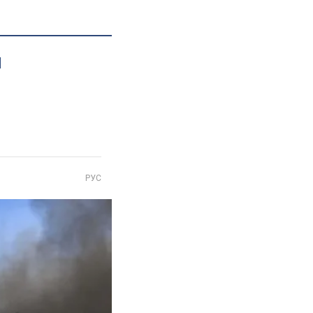
и
РУС