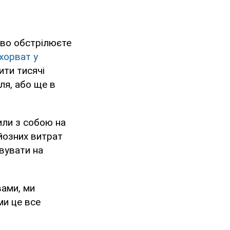
ливо обстрілюєте
хорват у
ити тисячі
ля, або ще в
или з собою на
рйозних витрат
овувати на
вами, ми
ми це все