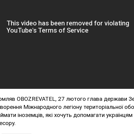
домляв OBOZREVATEL, 27 лютого глава держави З
ворення Міжнародного легіону територіальної обо
иймати іноземців, які хочуть допомагати українцям 
есору.