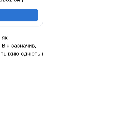
 як
Він зазначив,
ь їхню єдність і