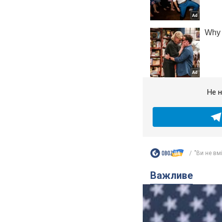
Не н
"Ви не вмі
Важливе