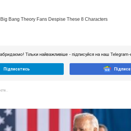
абридаємо! Тільки найважливіше - підписуйся на наш Telegram-
Підписатись
Підписа
єте...