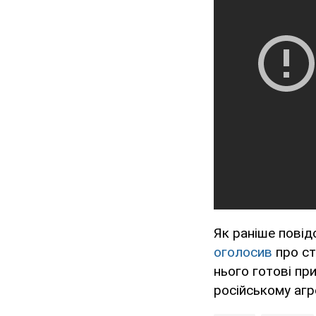
Як раніше пові
оголосив
про ст
нього готові пр
російському агр