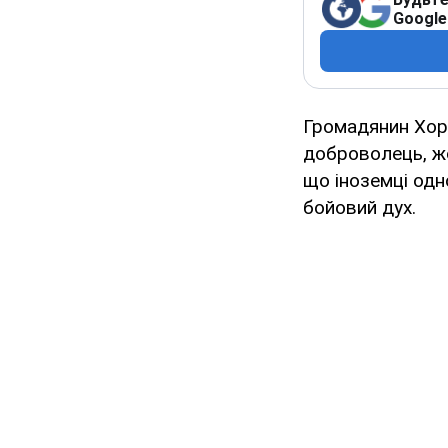
Google
Громадянин Хорв
доброволець, жо
що іноземці одн
бойовий дух.