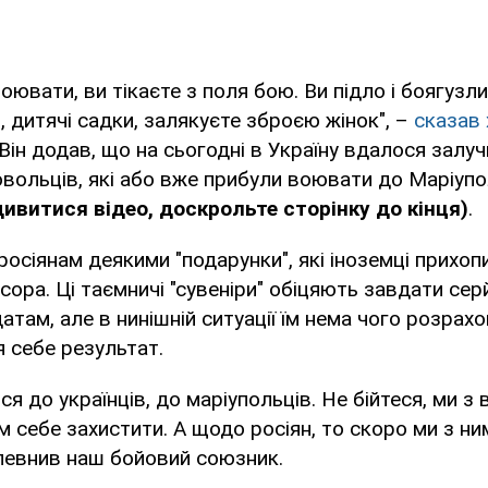
воювати, ви тікаєте з поля бою. Ви підло і боягуз
, дитячі садки, залякуєте зброєю жінок", –
сказав 
 Він додав, що на сьогодні в Україну вдалося залуч
вольців, які або вже прибули воювати до Маріупо
ивитися відео, доскрольте сторінку до кінця)
.
росіянам деякими "подарунки", які іноземці прихоп
есора. Ці таємничі "сувеніри" обіцяють завдати се
атам, але в нинішній ситуації їм нема чого розрах
 себе результат.
я до українців, до маріупольців. Не бійтеся, ми з 
себе захистити. А щодо росіян, то скоро ми з ни
апевнив наш бойовий союзник.