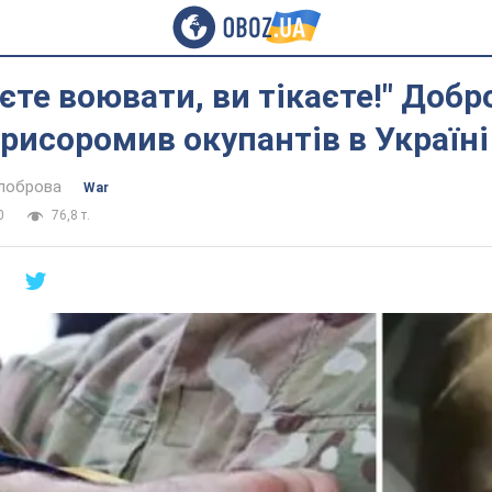
ієте воювати, ви тікаєте!" Добр
присоромив окупантів в Україні
ілоброва
War
0
76,8 т.