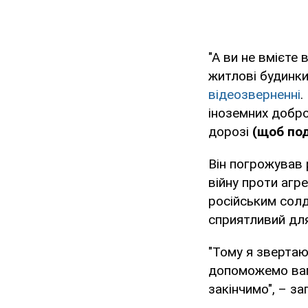
"А ви не вмієте 
житлові будинки
відеозверненні
.
іноземних добро
дорозі
(щоб под
Він погрожував 
війну проти агр
російським солд
сприятливий для
"Тому я звертаюс
допоможемо вам 
закінчимо", – з