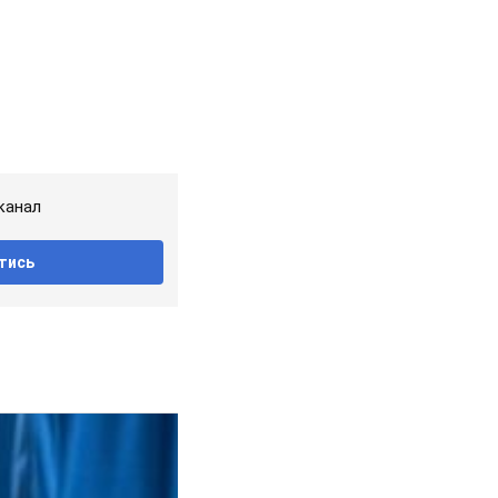
канал
тись