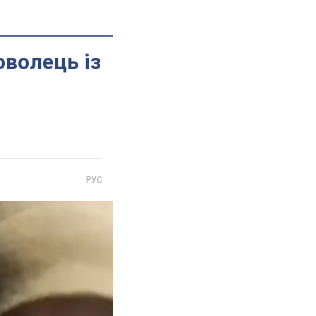
оволець із
РУС