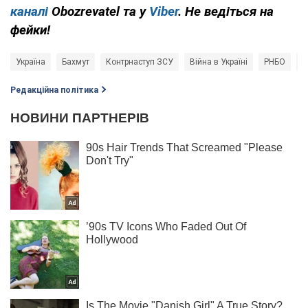
каналі
Obozrevatel та у
Viber
. Не ведіться на
фейки!
Україна
Бахмут
Контрнаступ ЗСУ
Війна в Україні
РНБО
Р
Редакційна політика