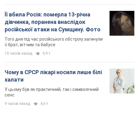
Її вбила Росія: померла 13-річна
дівчинка, поранена внаслідок
російської атаки на Сумщину. Фото
Того дня під час російського обстрілу загинули
її брат, вітчим та бабуся
10 часов назад
9,9 т.
Чому в СРСР лікарі носили лише білі
халати
У цьому був як практичний, так і символічний
сенс
9 часов назад
4,6 т.