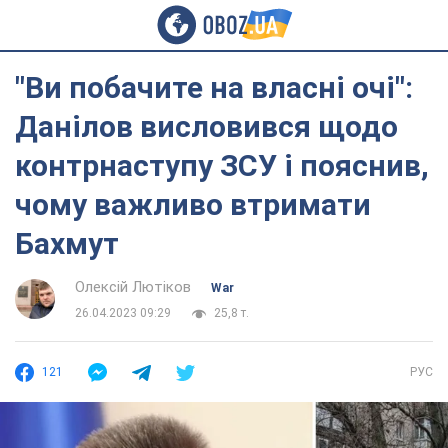
"Ви побачите на власні очі":
Данілов висловився щодо
контрнаступу ЗСУ і пояснив,
чому важливо втримати
Бахмут
Олексій Лютіков
War
26.04.2023 09:29
25,8 т.
121
РУС