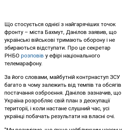
Що стосується однієї з найгарячіших точок
фронту – міста Бахмут, Данілов заявив, що
українські військові тримають оборону і не
збираються відступати. Про це секретар
РНБО
розповів
у ефірі національного
телемарафону.
За його словами, майбутній контрнаступ ЗСУ
багато в чому залежить від темпів та обсягів
постачання озброєння. Данілов зазначив, що
Україна розробляє свій план з деокупації
території, і коли настане слушний час, усі
українці побачать результати на власні очі.
"Ми розуміємо, що якщо найближчим часом у