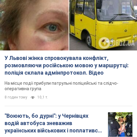
У Львові жінка спровокувала конфлікт,
розмовляючи російською мовою у маршрутці:
поліція склала адмінпротокол. Відео
На місце події прибули патрульні поліцейські та слідчо-
оперативна група
8 годин тому
10,1 т.
"Воюють, бо дурні": у Чернівцях
водій автобуса зневажив
українських військових і поплатився.