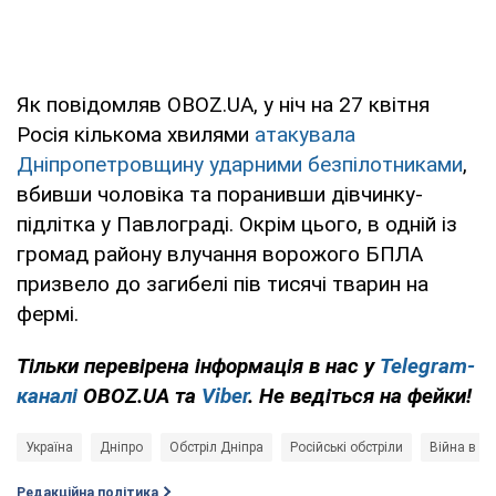
Як повідомляв OBOZ.UA, у ніч на 27 квітня
Росія кількома хвилями
атакувала
Дніпропетровщину ударними безпілотниками
,
вбивши чоловіка та поранивши дівчинку-
підлітка у Павлограді. Окрім цього, в одній із
громад району влучання ворожого БПЛА
призвело до загибелі пів тисячі тварин на
фермі.
Тільки перевірена інформація в нас у
Telegram-
каналі
OBOZ.UA та
Viber
. Не ведіться на фейки!
Україна
Дніпро
Обстріл Дніпра
Російські обстріли
Війна в Ук
Редакційна політика