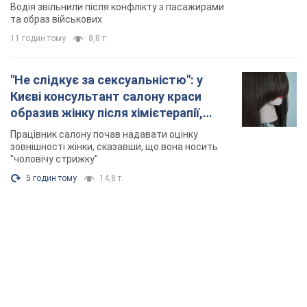
Відео
Водія звільнили після конфлікту з пасажирами
та образ військових
11 годин тому
8,8 т.
"Не слідкує за сексуальністю": у
Києві консультант салону краси
образив жінку після хімієтерапії,
розгорівся скандал. Фото
Працівник салону почав надавати оцінку
зовнішності жінки, сказавши, що вона носить
"чоловічу стрижку"
5 годин тому
14,8 т.