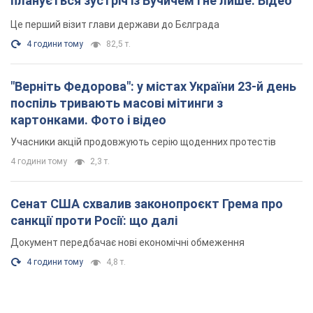
планується зустріч із Вучичем і не лише. Відео
Це перший візит глави держави до Бєлграда
4 години тому
82,5 т.
"Верніть Федорова": у містах України 23-й день
поспіль тривають масові мітинги з
картонками. Фото і відео
Учасники акцій продовжують серію щоденних протестів
4 години тому
2,3 т.
Сенат США схвалив законопроєкт Грема про
санкції проти Росії: що далі
Документ передбачає нові економічні обмеження
4 години тому
4,8 т.