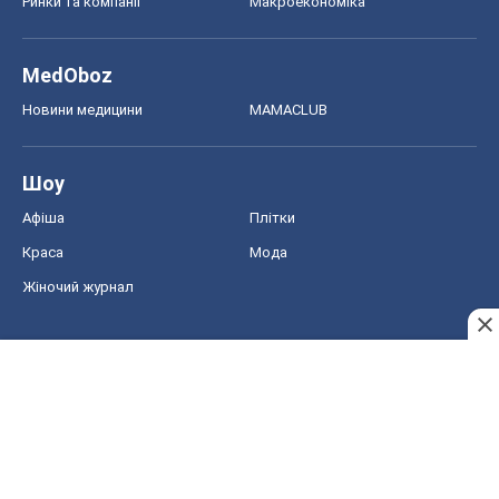
Ринки та компанії
Макроекономіка
MedOboz
Новини медицини
MAMACLUB
Шоу
Афіша
Плітки
Краса
Мода
Жіночий журнал