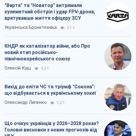
"Варта" та "Новатор" витримали
кулеметний обстріл і удар FPV-дрона,
врятувавши життя офіцеру ЗСУ
Українська Бронетехніка
3,1 т.
КНДР як каталізатор війни, або Про
новий етап російсько-
північнокорейського союзу
Олексій Кущ
3,2 т.
Вихід до еліти ЧС та тріумф "Сокола":
що відбувається в українському хокеї
Олександр Липенко
1,2 т.
Що очікує українців у 2026–2028 роках?
Головні висновки з нових прогнозів від