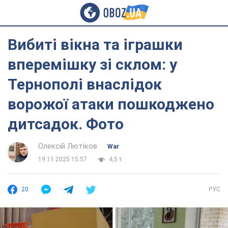
Вибиті вікна та іграшки
вперемішку зі склом: у
Тернополі внаслідок
ворожої атаки пошкоджено
дитсадок. Фото
Олексій Лютіков
War
19.11.2025 15:57
4,5 т.
20
РУС