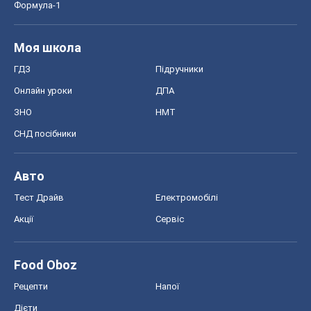
Тест Драйв
Електромобілі
Акції
Сервіс
Food Oboz
Рецепти
Напої
Дієти
Економіка
Ринки та компанії
Макроекономіка
MedOboz
Новини медицини
MAMACLUB
Шоу