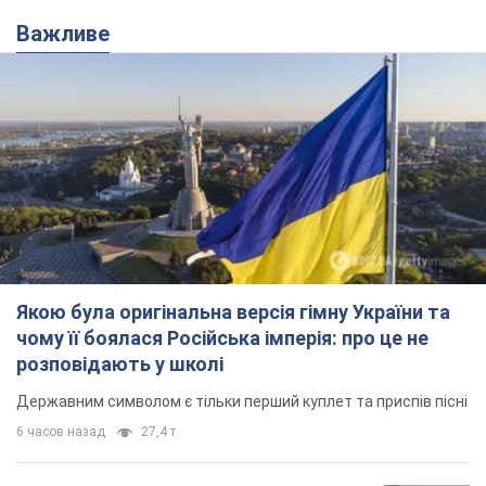
Якою була оригінальна версія гімну України та
чому її боялася Російська імперія: про це не
розповідають у школі
Державним символом є тільки перший куплет та приспів пісні
6 часов назад
27,4 т.
Олександру Пономарьову – 53: що
відомо про трьох дітей секс-
символа 90-х та який вигляд вони
мають
За розвитком кар'єри артист не забував про
особисте щастя
11 часов назад
9,4 т.
У ПриватБанку розповіли, чи дійсні
долари 1996 року: чи приймають
обмінники та банки такі купюри