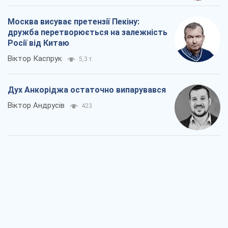
Війна і медіа: політика пішла в
соцмережі, а ЗМІ грають за правилами
ютуб
Павло Казарін
369
У полоні власних міфів: як
Костянтинівка стала головною