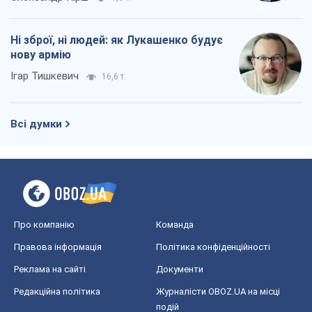
Про компанію
Команда
Правова інформація
Політика конфіденційності
Реклама на сайті
Документи
Редакційна політика
Журналісти OBOZ.UA на місці
подій
OBOZ.UA
Політика
Світ
Розслідування
Блоги
Суспільство
Регіони України
Київ
Харків