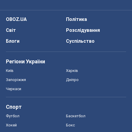
Запоріжжя
Дніпро
Черкаси
Спорт
Футбол
Баскетбол
Хокей
Бокс
Формула-1
Моя школа
ГДЗ
Підручники
Онлайн уроки
ДПА
ЗНО
НМТ
СНД посібники
Авто