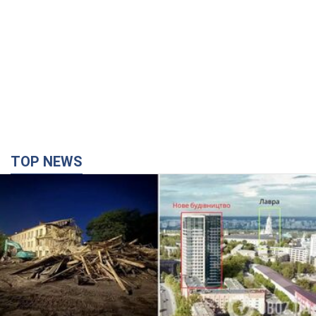
Києво-Печерську лавру закриють 80-метровим
"монстром"? Чому влада Києва відмовилась
зупиняти будівництво хмарочоса
"московського вірянина"
Яка реакція Кличка на петицію щодо скасування будівництва
3 часа назад
33,9 т.
Армія РФ запустила по Одесі 11 ракет різного
типу та до 100 дронів: горіли історичні будівлі,
є постраждалі. Фото та відео