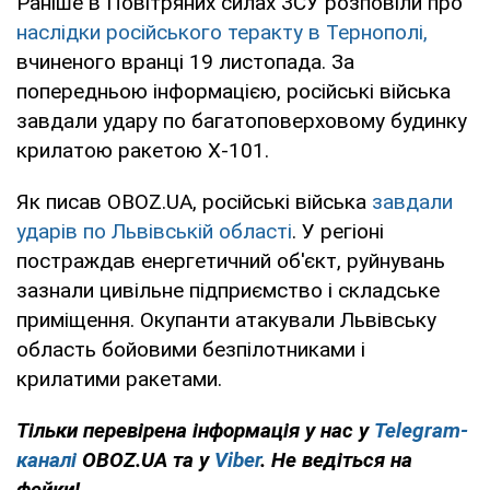
Раніше в Повітряних силах ЗСУ розповіли про
наслідки російського теракту в Тернополі,
вчиненого вранці 19 листопада. За
попередньою інформацією, російські війська
завдали удару по багатоповерховому будинку
крилатою ракетою Х-101.
Як писав OBOZ.UA, російські війська
завдали
ударів по Львівській області
. У регіоні
постраждав енергетичний об'єкт, руйнувань
зазнали цивільне підприємство і складське
приміщення. Окупанти атакували Львівську
область бойовими безпілотниками і
крилатими ракетами.
Тільки перевірена інформація у нас у
Telegram-
каналі
OBOZ.UA та у
Viber
. Не ведіться на
фейки!