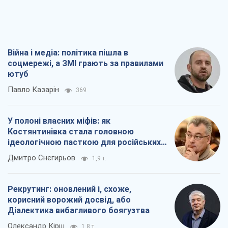
ідеологічною пасткою для російських
окупантів
Дмитро Снєгирьов
1,9 т.
Рекрутинг: оновлений і, схоже,
корисний ворожий досвід, або
Діалектика вибагливого боягузтва
Олександр Кірш
1,8 т.
Ні зброї, ні людей: як Лукашенко будує
нову армію
Ігар Тишкевич
16,6 т.
Всі думки