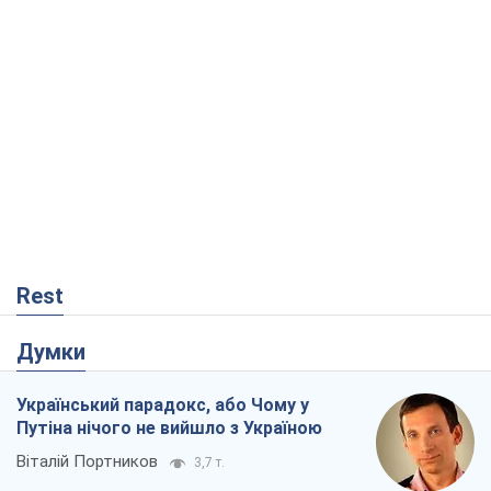
Rest
Думки
Український парадокс, або Чому у
Путіна нічого не вийшло з Україною
Віталій Портников
3,7 т.
Москва висуває претензії Пекіну:
дружба перетворюється на залежність
Росії від Китаю
Віктор Каспрук
5,3 т.
Дух Анкоріджа остаточно випарувався
Віктор Андрусів
423