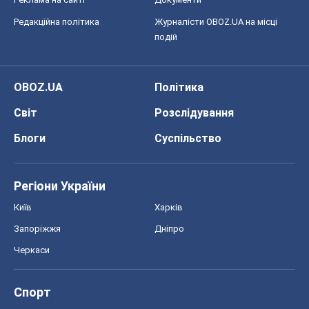
Блоги
Суспільство
Регіони України
Київ
Харків
Запоріжжя
Дніпро
Черкаси
Спорт
Футбол
Баскетбол
Хокей
Бокс
Формула-1
Моя школа
ГДЗ
Підручники
Онлайн уроки
ДПА