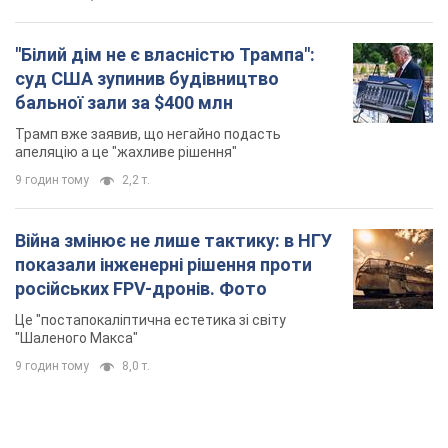
Війна змінює не лише тактику: в НГУ
показали інженерні рішення проти
російських FPV-дронів. Фото
Це "постапокаліптична естетика зі світу
"Шаленого Макса"
9 годин тому
8,0 т.