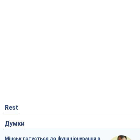
Rest
Думки
Мінськ готується до функціонування в
умовах масштабної воєнної кризи
Олександр Левченко
1,4 т.
Росія втрачає ресурси поза планом: хто
насправді диктує темп війни
Сергій Місюра
10,7 т.