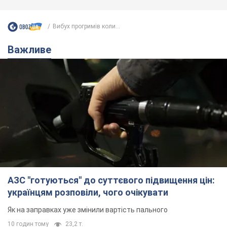
АЗС "готуються" до суттєвого підвищення цін:
українцям розповіли, чого очікувати
Як на заправках уже змінили вартість пального
10 годин тому
23,2 т.
"Білий дім не є власністю Трампа":
суд США зупинив будівництво
бальної зали за $400 млн
Трамп вже заявив, що негайно подасть
апеляцію а це "жахливе рішення"
9 годин тому
2,2 т.