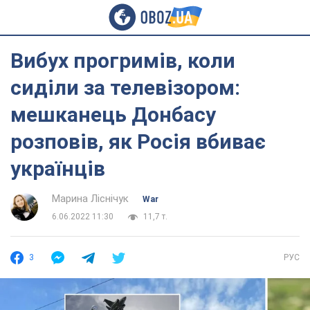
Вибух прогримів, коли
сиділи за телевізором:
мешканець Донбасу
розповів, як Росія вбиває
українців
Марина Ліснічук
War
6.06.2022 11:30
11,7 т.
3
РУС