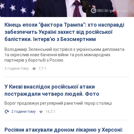
партнерів у боротьбі з Росією
2 години тому
7,7 т.
У Києві внаслідок російської атаки
постраждали четверо людей. Фото
Ворог продовжує регулярний ракетний терор столиці
2 години тому
16,2 т.
Росіяни атакували дроном лікарню у Херсоні:
постраждали медпрацівниці
Загалом постраждали чотири жінки – і вони не єдині поранені
за добу
8 годин тому
3,7 т.