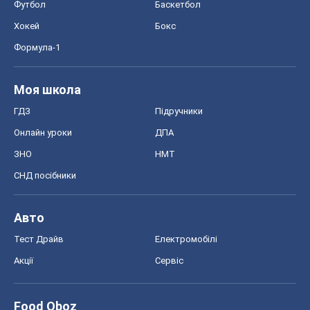
ЗНО
НМТ
СНД посібники
Авто
Тест Драйв
Електромобілі
Акції
Сервіс
Food Oboz
Рецепти
Напої
Дієти
Економіка
Ринки та компанії
Макроекономіка