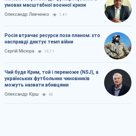
Чий буде Крим, той і переможе (NSJ), а
українських футбольних чиновників
можуть назвати вбивцями
Олександр Кірш
42
Захід проспав загрозу: Росія може
перевірити НАТО війною