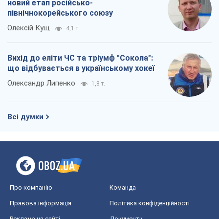
Всі думки
Про компанію
Команда
Правова інформація
Політика конфіденційності
Реклама на сайті
Документи
Редакційна політика
Журналісти OBOZ.UA на місці
подій
OBOZ.UA
Політика
Світ
Розслідування