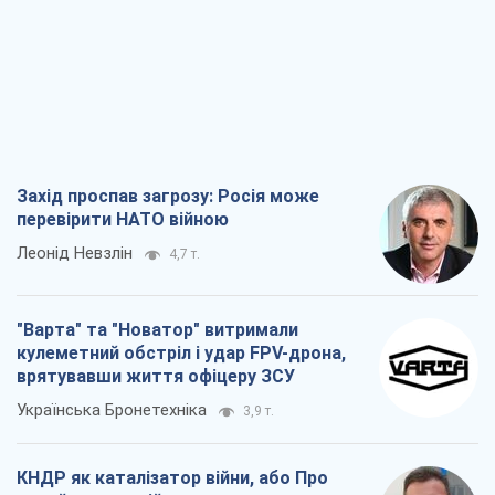
Леонід Невзлін
4,7 т.
"Варта" та "Новатор" витримали
кулеметний обстріл і удар FPV-дрона,
врятувавши життя офіцеру ЗСУ
Українська Бронетехніка
3,9 т.
КНДР як каталізатор війни, або Про
новий етап російсько-
північнокорейського союзу
Олексій Кущ
4,1 т.
Вихід до еліти ЧС та тріумф "Сокола":
що відбувається в українському хокеї
Олександр Липенко
1,8 т.