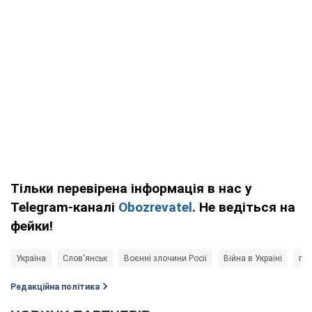
Тільки перевірена інформація в нас у
Telegram-каналі
Obozrevatel
. Не ведіться на
фейки!
Україна
Слов'янськ
Воєнні злочини Росії
Війна в Україні
пос
Редакційна політика