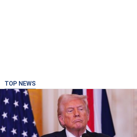
TOP NEWS
Кінець епохи "фактора Трампа": хто насправді
забезпечить Україні захист від російської
балістики. Інтерв’ю з Безсмертним
Володимир Зеленський зустрівся з українським дипломата
та окреслив нове бачення війни та ролі міжнародних