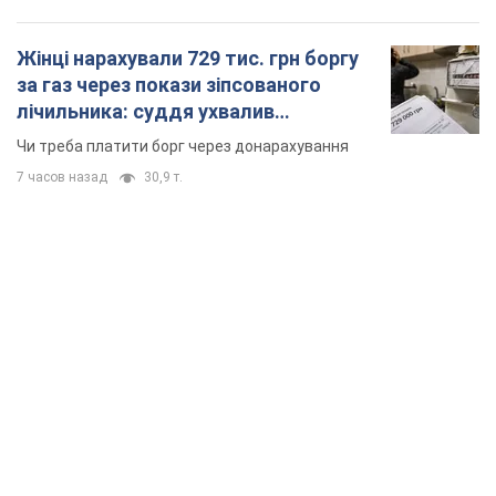
Жінці нарахували 729 тис. грн боргу
за газ через покази зіпсованого
лічильника: суддя ухвалив
неочікуване рішення
Чи треба платити борг через донарахування
7 часов назад
30,9 т.