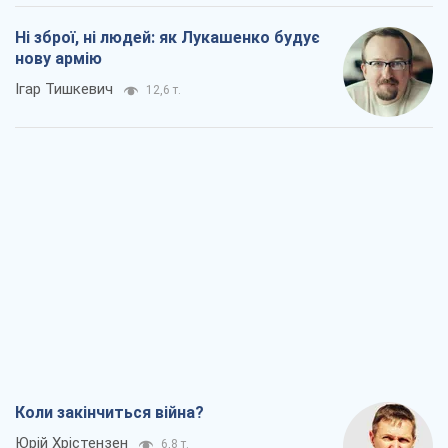
Ні зброї, ні людей: як Лукашенко будує
нову армію
Ігар Тишкевич
12,6 т.
Коли закінчиться війна?
Юрій Хрістензен
6,8 т.