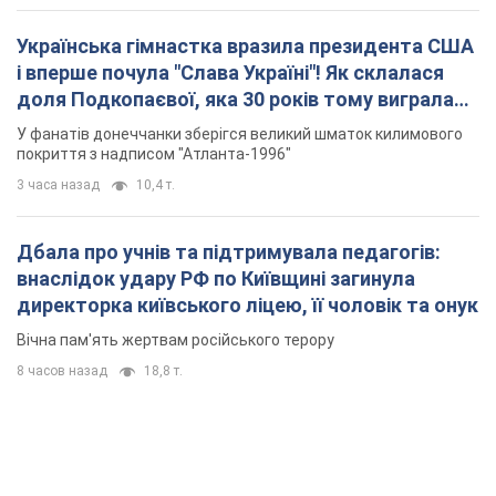
Українська гімнастка вразила президента США
і вперше почула "Слава Україні"! Як склалася
доля Подкопаєвої, яка 30 років тому виграла
"золото" Олімпіади
У фанатів донеччанки зберігся великий шматок килимового
покриття з надписом "Атланта-1996"
3 часа назад
10,4 т.
Дбала про учнів та підтримувала педагогів:
внаслідок удару РФ по Київщині загинула
директорка київського ліцею, її чоловік та онук
Вічна пам'ять жертвам російського терору
8 часов назад
18,8 т.