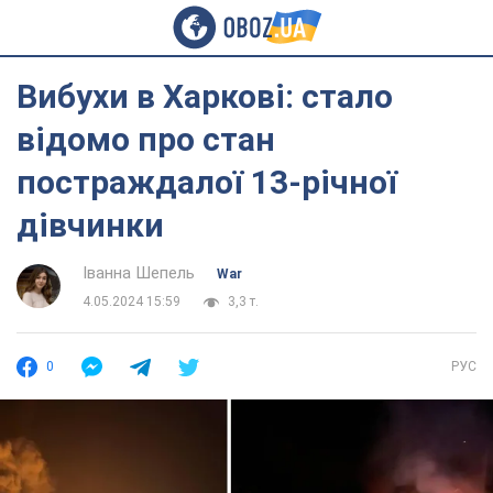
Вибухи в Харкові: стало
відомо про стан
постраждалої 13-річної
дівчинки
Іванна Шепель
War
4.05.2024 15:59
3,3 т.
0
РУС