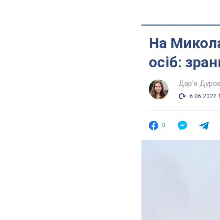
На Микола
осіб: зра
Дар'я Дуро
6.06.2022 
0