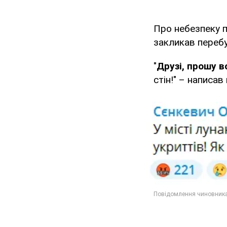
Про небезпеку 
закликав перебу
"
Друзі, прошу в
стін!" – написав