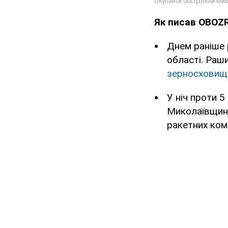
Як писав OBOZ
Днем раніше р
області. Раш
зерносховищ
У ніч проти 
Миколаївщино
ракетних ком