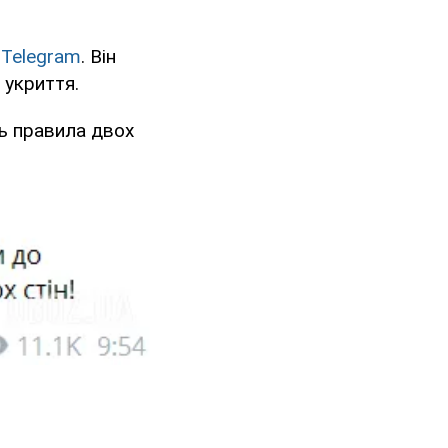
у
Telegram
. Він
 укриття.
ь правила двох