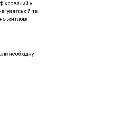
фіксований у
егуватській та
ено житлові
али необхідну