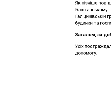
Як пізніше пові
Баштанському та
Галіцинівській 
будинки та госпо
Загалом, за до
Усіх постраждал
допомогу.