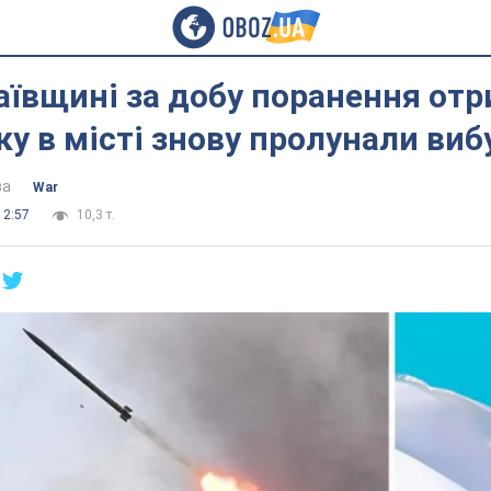
ївщині за добу поранення отр
нку в місті знову пролунали виб
ва
War
12:57
10,3 т.