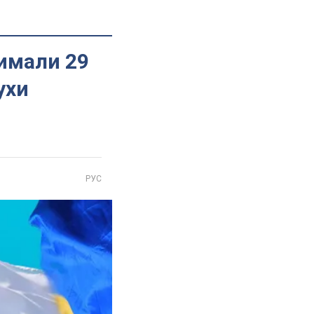
имали 29
ухи
РУС