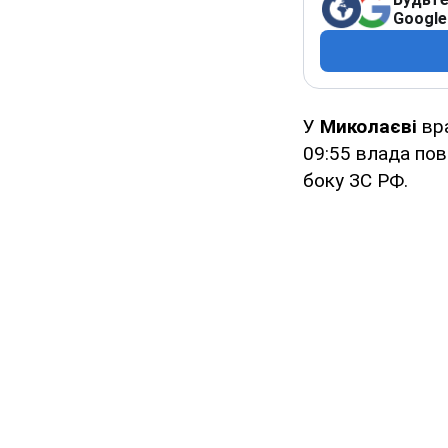
Google
У
Миколаєві
вр
09:55 влада пов
боку ЗС РФ.