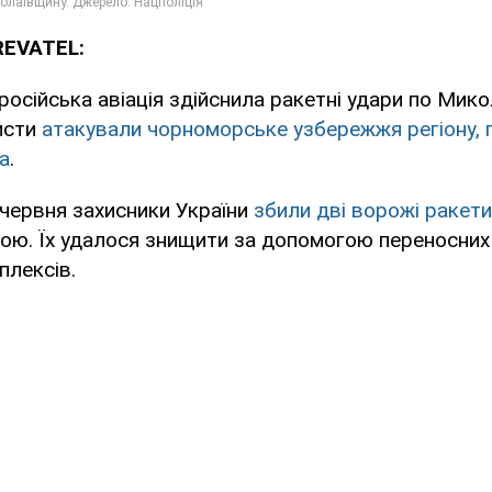
REVATEL:
осійська авіація здійснила ракетні удари по Мико
исти
атакували чорноморське узбережжя регіону, 
а
.
5 червня захисники України
збили дві ворожі ракети
ю. Їх удалося знищити за допомогою переносних 
плексів.