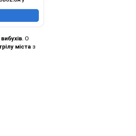
 вибухів
. О
трілу міста
з