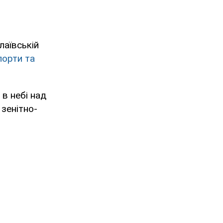
лаївській
порти та
в небі над
зенітно-