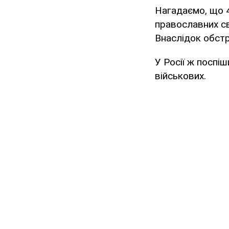
Нагадаємо, що 4
православних св
Внаслідок обст
У Росії ж поспі
військових.