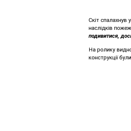
Скіт спалахнув 
наслідків пожеж
подивитися, доск
На ролику видно
конструкції бул