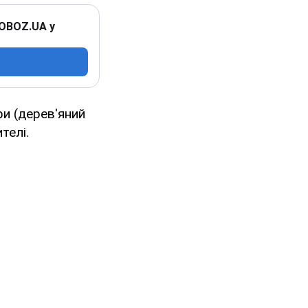
 OBOZ.UA у
ри (дерев'яний
телі.