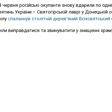
 червня російські окупанти знову вдарили по одні
ятинь України – Святогірській лаврі у Донецькій о
рілу
спалахнув столітній дерев'яний Всіхсвятський
шили виправдатися та звинуватити у знищенні храм