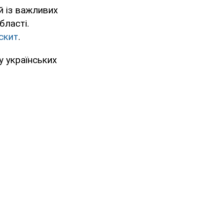
й із важливих
бласті.
 скит
.
у українських