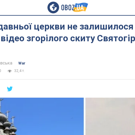
давньої церкви не залишилося 
 відео згорілого скиту Святогі
евська
War
0
32,4 т.