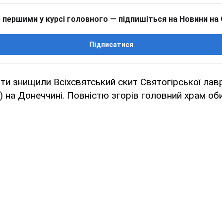
 першими у курсі головного — підпишіться на Новини на
Підписатися
нти знищили Всіхсвятський скит Святогірської лав
х) на Донеччині. Повністю згорів головний храм оби