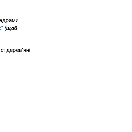
кадрами
к"
(щоб
сі дерев'яні