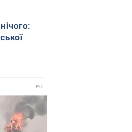
нічого:
рської
РУС