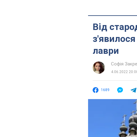
Від старо
з'явилося
лаври
Софія Закр
4.06.2022 20:0
1689