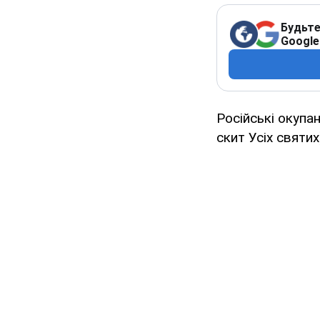
Будьте
Google
Російські окупа
скит Усіх святи