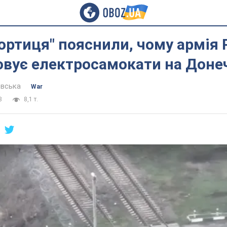
ортиця" пояснили, чому армія
овує електросамокати на Доне
евська
War
8
8,1 т.