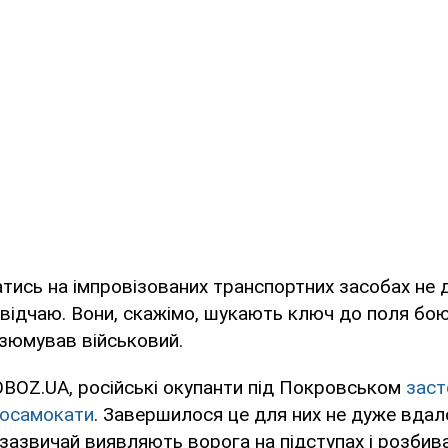
тись на імпровізованих транспортних засобах не
д відчаю. Вони, скажімо, шукають ключ до поля бою
езюмував військовий.
BOZ.UA, російські окупанти під Покровськом
заст
росамокати
. Завершилося це для них не дуже вдал
и зазвичай виявляють ворога на підступах і розби