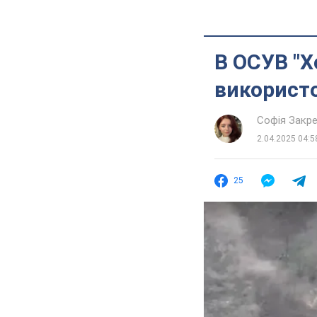
В ОСУВ "Х
використ
Софія Закр
2.04.2025 04:5
25