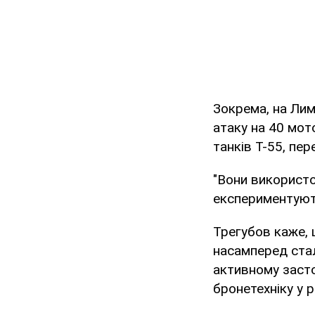
Зокрема, на Лим
атаку на 40 мот
танків Т-55, пер
"Вони використо
експериментують
Трегубов каже, 
насамперед стал
активному засто
бронетехніку у р