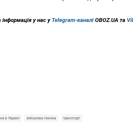
 інформація у нас у
Telegram-каналі
OBOZ.UA та
Vi
на в Україні
військова техніка
транспорт