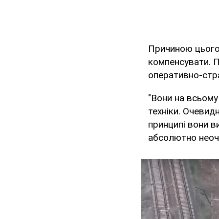
Причиною цього 
компенсувати. Пр
оперативно-стра
"Вони на всьому 
техніки. Очевид
принципі вони в
абсолютно неочі