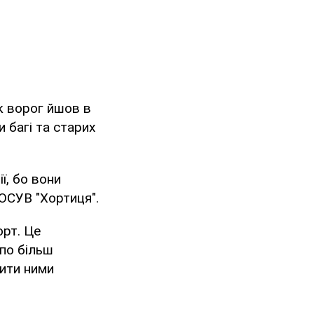
к ворог йшов в
 багі та старих
ї, бо вони
 ОСУВ "Хортиця".
орт. Це
 по більш
нити ними