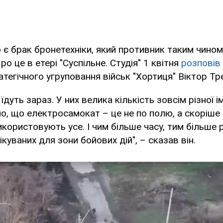
є брак бронетехніки, який противник таким чино
о це в етері "Суспільне. Студія" 1 квітня
розповів
тегічного угруповання військ "Хортиця" Віктор Тр
їдуть зараз. У них велика кількість зовсім різної 
но, що електросамокат – це не по полю, а скоріше 
икористовують усе. І чим більше часу, тим більше р
куваних для зони бойових дій", – сказав він.