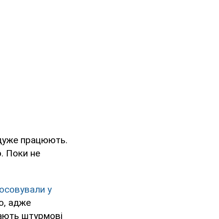
 дуже працюють.
. Поки не
осовували у
о, адже
вають штурмові