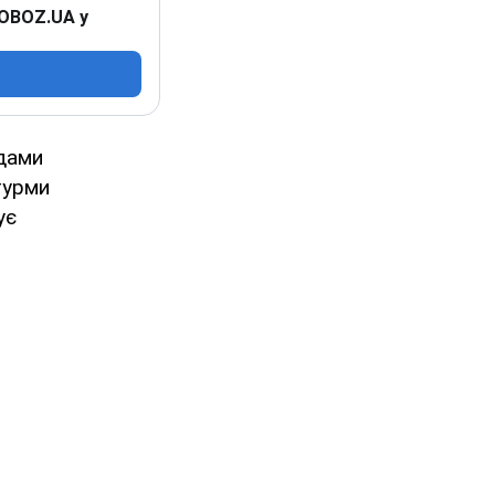
 OBOZ.UA у
идами
турми
ує