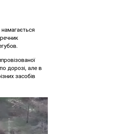
м намагається
речник
егубов.
імпровізованої
по дорозі, але в
ізних засобів