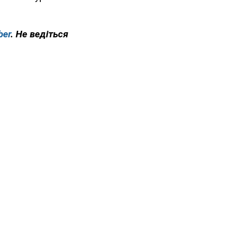
ber
. Не ведіться