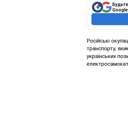
Будьте
Google
Російські окупа
транспорту, яки
українських поз
електросамокати,