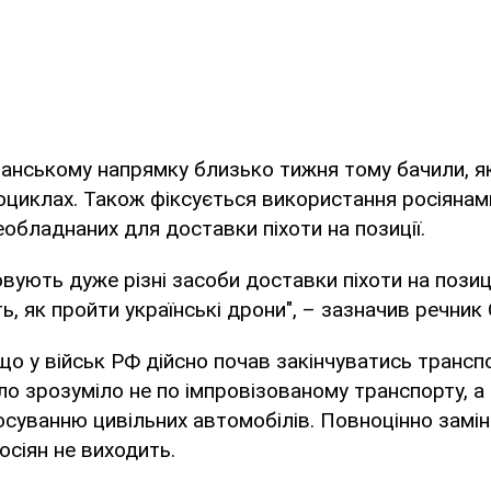
анському напрямку близько тижня тому бачили, я
оциклах. Також фіксується використання росіянами
еобладнаних для доставки піхоти на позиції.
вують дуже різні засоби доставки піхоти на позиці
, як пройти українські дрони", – зазначив речник
що у військ РФ дійсно почав закінчуватись трансп
о зрозуміло не по імпровізованому транспорту, а
суванню цивільних автомобілів. Повноцінно замі
осіян не виходить.