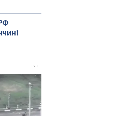
 РФ
ччині
РУС