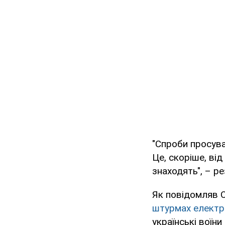
"Спроби просува
Це, скоріше, ві
знаходять", – р
Як повідомляв O
штурмах елект
українські воїн