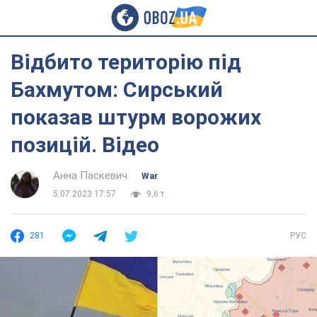
Відбито територію під
Бахмутом: Сирський
показав штурм ворожих
позицій. Відео
Анна Паскевич
War
5.07.2023 17:57
9,6 т.
281
РУС