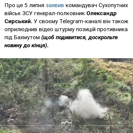
Про це 5 липня
заявив
командувач Сухопутних
військ ЗСУ генерал-полковник
Олександр
Сирський.
У своєму Telegram-каналі він також
оприлюднив відео штурму позицій противника
під Бахмутом
(щоб подивитися, доскрольте
новину до кінця).