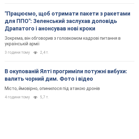
"Працюємо, щоб отримати пакети з ракетами
для ППО": Зеленський заслухав доповідь
Драпатого і анонсував нові кроки
Зокрема, він обговорив з головкомом кадрові питання в
українській армії
3 години тому
2,4 т.
В окупованій Ялті прогриміли потужні вибухи:
валить чорний дим. Фото і відео
Місто, ймовірно, опинилося під атакою дронів
4 години тому
5,7 т.