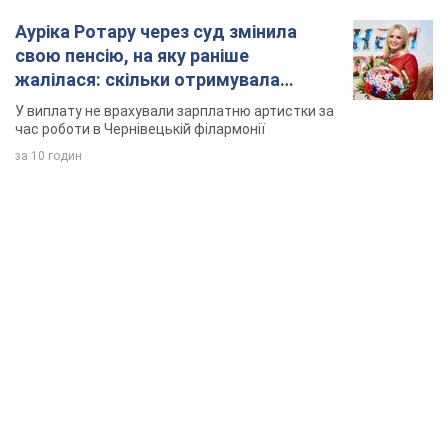
Ауріка Ротару через суд змінила
свою пенсію, на яку раніше
жалілася: скільки отримувала
співачка
У виплату не врахували зарплатню артистки за
час роботи в Чернівецькій філармонії
за 10 годин