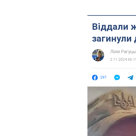
Віддали ж
загинули 
Лілія Рагуць
2.11.2024 06:1
297