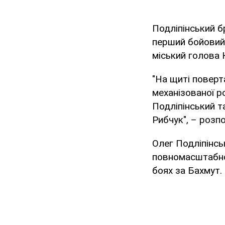
Подліпінський б
перший бойовий
міський голова 
"На щиті поверт
механізованої р
Подліпінський т
Рибчук", – розпо
Олег Подліпінсь
повномасштабног
боях за Бахмут. 