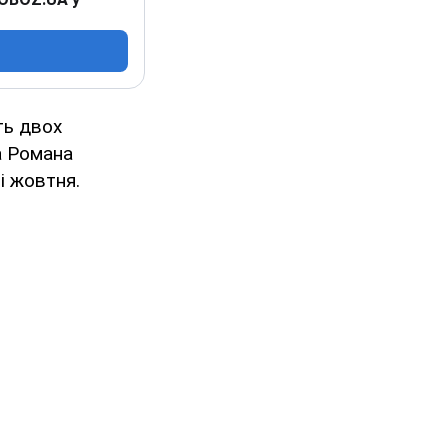
ть двох
а Романа
і жовтня.