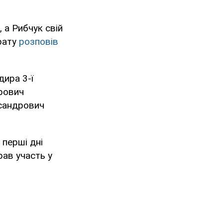
 а Рибчук свій
рату
розповів
дира 3-ї
дрович
ксандрович
 перші дні
рав участь у