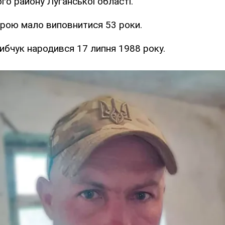
о району Луганської області.
ерою мало виповнитися 53 роки.
ибчук народився 17 липня 1988 року.