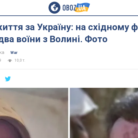
иття за Україну: на східному 
два воїни з Волині. Фото
ка
War
9
10,0 т.