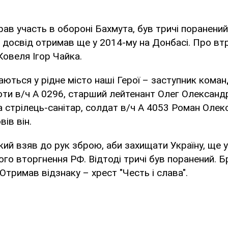
рав участь в обороні Бахмута, був тричі поранений,
 досвід отримав ще у 2014-му на Донбасі. Про вт
Ковеля Ігор Чайка.
аються у рідне місто наші Герої – заступник коман
оти в/ч А 0296, старший лейтенант Олег Олексан
а стрілець-санітар, солдат в/ч А 4053 Роман Оле
вів він.
кий взяв до рук зброю, аби захищати Україну, ще у
о вторгнення РФ. Відтоді тричі був поранений. Б
Отримав відзнаку – хрест "Честь і слава".