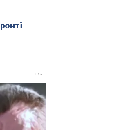
фронті
РУС