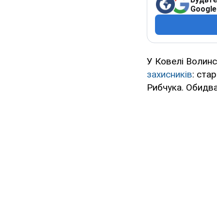
Google
У Ковелі Волинс
захисників
: ста
Рибчука. Обидва