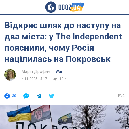
Відкриє шлях до наступу на
два міста: у The Independent
пояснили, чому Росія
націлилась на Покровськ
Марія Дрофич
War
4.11.2025 15:17
12,4 т.
30
РУС