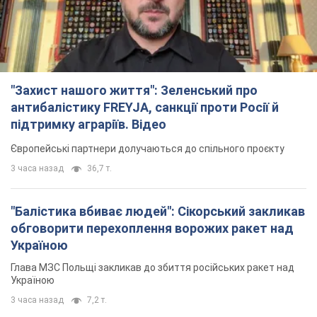
"Захист нашого життя": Зеленський про
антибалістику FREYJA, санкції проти Росії й
підтримку аграріїв. Відео
Європейські партнери долучаються до спільного проєкту
3 часа назад
36,7 т.
"Балістика вбиває людей": Сікорський закликав
обговорити перехоплення ворожих ракет над
Україною
Глава МЗС Польщі закликав до збиття російських ракет над
Україною
3 часа назад
7,2 т.