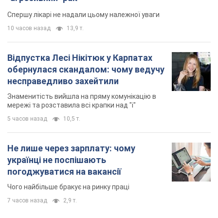
Спершу лікарі не надали цьому належної уваги
10 часов назад
13,9 т.
Відпустка Лесі Нікітюк у Карпатах
обернулася скандалом: чому ведучу
несправедливо захейтили
Знаменитість вийшла на пряму комунікацію в
мережі та розставила всі крапки над "і"
5 часов назад
10,5 т.
Не лише через зарплату: чому
українці не поспішають
погоджуватися на вакансії
Чого найбільше бракує на ринку праці
7 часов назад
2,9 т.