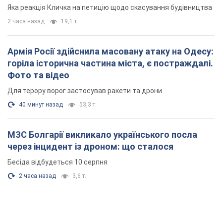
"московського вірянина"
Яка реакція Кличка на петицію щодо скасування будівництва
2 часа назад
19,1 т.
Армія Росії здійснила масовану атаку на Одесу:
горіла історична частина міста, є постраждалі.
Фото та відео
Для терору ворог застосував ракети та дрони
40 минут назад
53,3 т.
МЗС Болгарії викликало українського посла
через інцидент із дроном: що сталося
Бесіда відбудеться 10 серпня
2 часа назад
3,6 т.