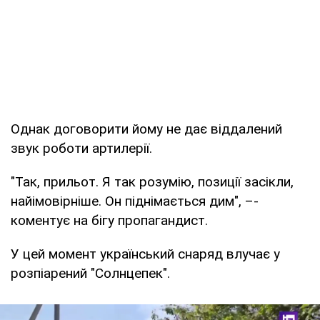
Однак договорити йому не дає віддалений
звук роботи артилерії.
"Так, прильот. Я так розумію, позиції засікли,
найімовірніше. Он піднімається дим", –-
коментує на бігу пропагандист.
У цей момент український снаряд влучає у
розпіарений "Солнцепек".