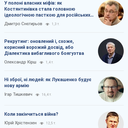
У полоні власних міфів: як
Костянтинівка стала головною
ідеологічною пасткою для російських
окупантів
Дмитро Снєгирьов
1,3 т.
Рекрутинг: оновлений і, схоже,
корисний ворожий досвід, або
Діалектика вибагливого боягузтва
Олександр Кірш
1,4 т.
Ні зброї, ні людей: як Лукашенко будує
нову армію
Ігар Тишкевич
16,4 т.
Коли закінчиться війна?
Юрій Хрістензен
12,5 т.