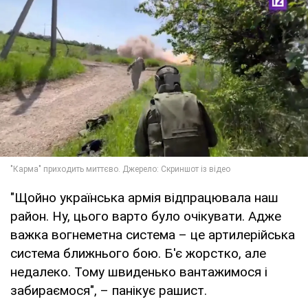
"Щойно українська армія відпрацювала наш
район. Ну, цього варто було очікувати. Адже
важка вогнеметна система – це артилерійська
система ближнього бою. Б'є жорстко, але
недалеко. Тому швиденько вантажимося і
забираємося", – панікує рашист.