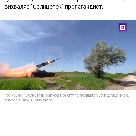
вихваляє "Солнцепек" пропагандист.