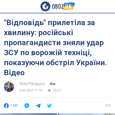
"Відповідь" прилетіла за
хвилину: російські
пропагандисти зняли удар
ЗСУ по ворожій техніці,
показуючи обстріл України.
Відео
Лілія Рагуцька
War
3.06.2022 17:18
82,5 т.
1447
РУС