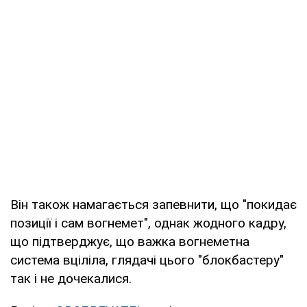
Він також намагається запевнити, що "покидає
позиції і сам вогнемет", однак жодного кадру,
що підтверджує, що важка вогнеметна
система вціліла, глядачі цього "блокбастеру"
так і не дочекалися.