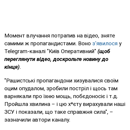
Момент влучання потрапив на відео, зняте
самими ж пропагандистами. Воно
з'явилося
у
Telegram-каналі "Київ Оперативний"
(щоб
переглянути відео, доскрольте новину до
кінця)
.
"Рашистські пропагандони хизувалися своїм
оцим опудалом, зробили постріл і щось там
варнякали про їхню мощь, побєдоносіє і т.д.
Пройшла хвилина – і цю х*єту вирахували наші
ЗСУ і показали, що таке справжня сила", –
зазначили автори каналу.