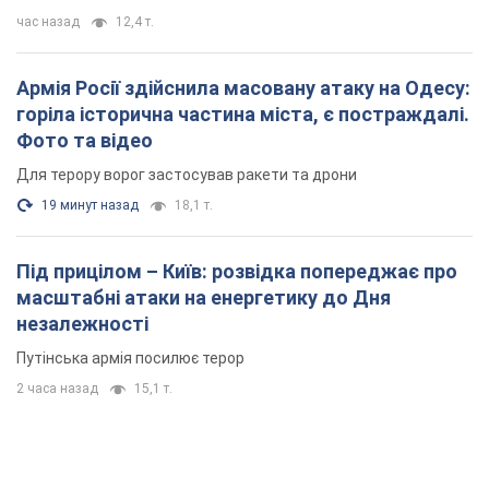
час назад
12,4 т.
Армія Росії здійснила масовану атаку на Одесу:
горіла історична частина міста, є постраждалі.
Фото та відео
Для терору ворог застосував ракети та дрони
19 минут назад
18,1 т.
Під прицілом – Київ: розвідка попереджає про
масштабні атаки на енергетику до Дня
незалежності
Путінська армія посилює терор
2 часа назад
15,1 т.