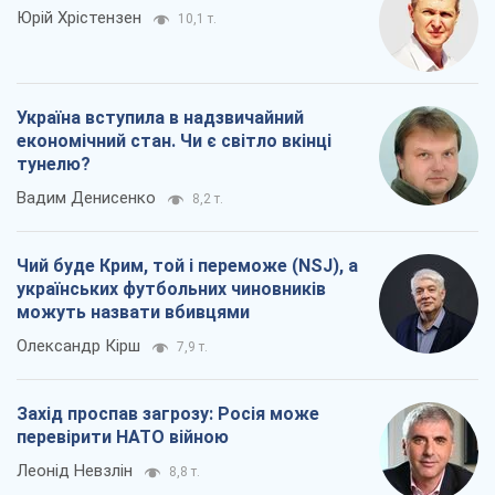
Юрій Хрістензен
10,1 т.
Україна вступила в надзвичайний
економічний стан. Чи є світло вкінці
тунелю?
Вадим Денисенко
8,2 т.
Чий буде Крим, той і переможе (NSJ), а
українських футбольних чиновників
можуть назвати вбивцями
Олександр Кірш
7,9 т.
Захід проспав загрозу: Росія може
перевірити НАТО війною
Леонід Невзлін
8,8 т.