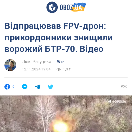
Відпрацював FPV-дрон:
прикордонники знищили
ворожий БТР-70. Відео
Лілія Рагуцька
War
12.11.2024 19:04
1,3 т.
0
РУС