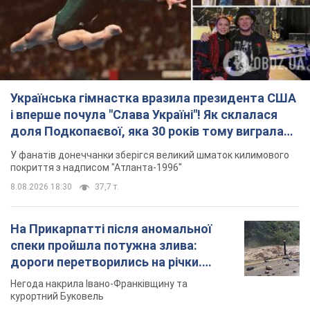
Українська гімнастка вразила президента США
і вперше почула "Слава Україні"! Як склалася
доля Подкопаєвої, яка 30 років тому виграла
"золото" Олімпіади
У фанатів донеччанки зберігся великий шматок килимового
покриття з надписом "Атланта-1996"
8.08.2026 18:30
37,7 т.
На Прикарпатті після аномальної
спеки пройшла потужна злива:
дороги перетворились на річки.
Відео
Негода накрила Івано-Франківщину та
курортний Буковель