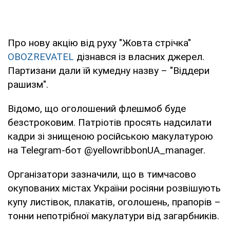
Про нову акцію від руху "Жовта стрічка"
OBOZREVATEL
дізнався із власних джерел.
Партизани дали їй кумедну назву – "Віддери
рашизм".
Відомо, що оголошений флешмоб буде
безстроковим. Патріотів просять надсилати
кадри зі знищеною російською макулатурою
на Telegram-бот @yellowribbonUA_manager.
Організатори зазначили, що в тимчасово
окупованих містах України росіяни розвішують
купу листівок, плакатів, оголошень, прапорів –
тонни непотрібної макулатури від загарбників.