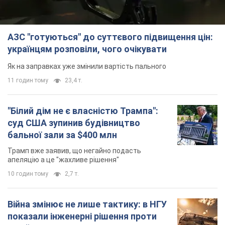
АЗС "готуються" до суттєвого підвищення цін:
українцям розповіли, чого очікувати
Як на заправках уже змінили вартість пального
11 годин тому
23,4 т.
"Білий дім не є власністю Трампа":
суд США зупинив будівництво
бальної зали за $400 млн
Трамп вже заявив, що негайно подасть
апеляцію а це "жахливе рішення"
10 годин тому
2,7 т.
Війна змінює не лише тактику: в НГУ
показали інженерні рішення проти