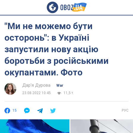
"Ми не можемо бути
осторонь": в Україні
запустили нову акцію
боротьби з російськими
окупантами. Фото
Дар'я Дурова
War
23.08.2022 10:45
11,5 т.
15
РУС