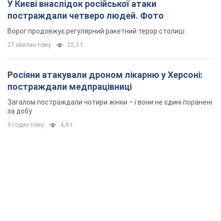
У Києві внаслідок російської атаки
постраждали четверо людей. Фото
Ворог продовжує регулярний ракетний терор столиці
27 хвилин тому
22,3 т.
Росіяни атакували дроном лікарню у Херсоні:
постраждали медпрацівниці
Загалом постраждали чотири жінки – і вони не єдині поранені
за добу
9 годин тому
4,4 т.