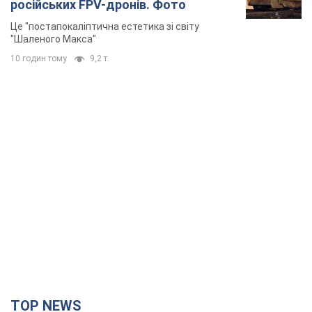
російських FPV-дронів. Фото
Це "постапокаліптична естетика зі світу
"Шаленого Макса"
10 годин тому
9,2 т.
TOP NEWS