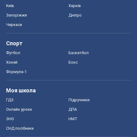
Київ
Харків
Запоріжжя
Дніпро
Черкаси
Спорт
Футбол
Баскетбол
Хокей
Бокс
Формула-1
Моя школа
ГДЗ
Підручники
Онлайн уроки
ДПА
ЗНО
НМТ
СНД посібники