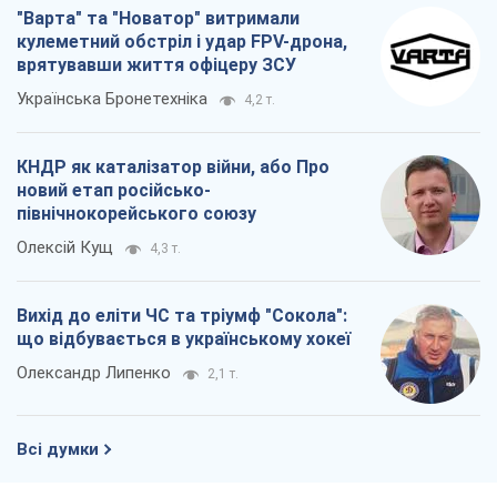
"Варта" та "Новатор" витримали
кулеметний обстріл і удар FPV-дрона,
врятувавши життя офіцеру ЗСУ
Українська Бронетехніка
4,2 т.
КНДР як каталізатор війни, або Про
новий етап російсько-
північнокорейського союзу
Олексій Кущ
4,3 т.
Вихід до еліти ЧС та тріумф "Сокола":
що відбувається в українському хокеї
Олександр Липенко
2,1 т.
Всі думки