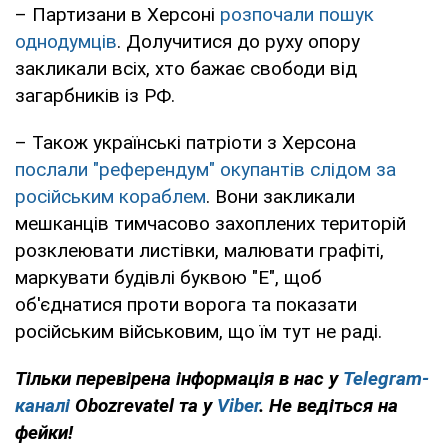
– Партизани в Херсоні
розпочали пошук
однодумців
. Долучитися до руху опору
закликали всіх, хто бажає свободи від
загарбників із РФ.
– Також українські патріоти з Херсона
послали "референдум" окупантів слідом за
російським кораблем
. Вони закликали
мешканців тимчасово захоплених територій
розклеювати листівки, малювати графіті,
маркувати будівлі буквою "Е", щоб
об'єднатися проти ворога та показати
російським військовим, що їм тут не раді.
Тільки перевірена інформація в нас у
Telegram-
каналі
Obozrevatel та у
Viber
. Не ведіться на
фейки!