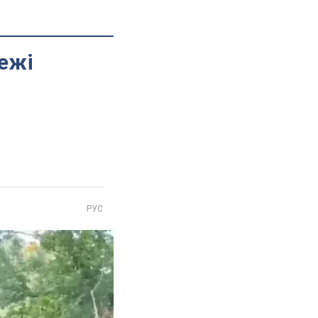
режі
РУС