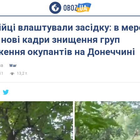
йці влаштували засідку: в ме
 нові кадри знищення груп
ення окупантів на Донеччині
ва
War
11
13,2 т.