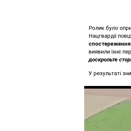
Ролик було опр
Нацгвардії пов
спостереження 
виявили їхнє пе
доскрольте сторі
У результаті зни