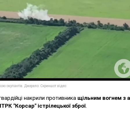
гвардійці накрили противника
щільним вогнем з 
ТРК "Корсар" істрілецької зброї
.