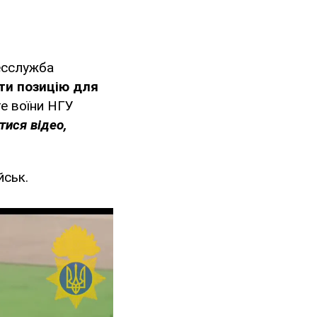
сслужба
ти позицію для
те воїни НГУ
тися відео,
йськ.