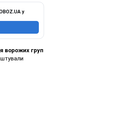
 OBOZ.UA у
я ворожих груп
лаштували