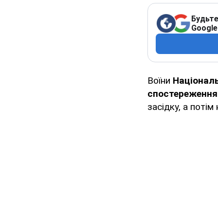
Будьте
Google
Воїни
Національ
спостереження
засідку, а потім