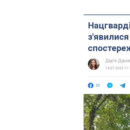
Нацгварді
з'явилися
спостереж
Дар'я Дуро
14.07.2022 11:
23