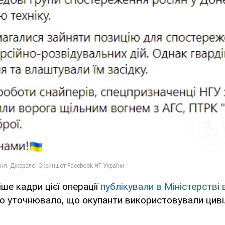
ше кадри цієї операції
публікували в Міністерстві 
во уточнювало, що окупанти використовували циві