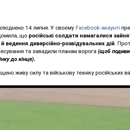
илюднено 14 липня. У своєму
Facebook-акаунті
пре
ідомила, що
російські солдати намагалися зайня
й ведення диверсійно-розвідувальних дій
. Про
ресування та завадили планам ворога
(щоб подиви
нку до кінця).
щено живу силу та військову техніку російських ві