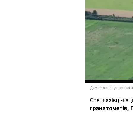
Спецназівці-нац
гранатометів, П