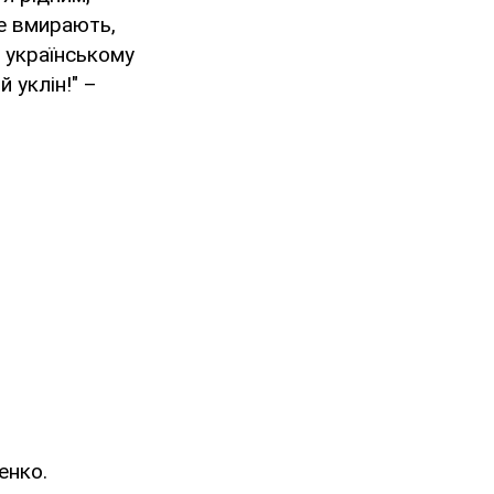
е вмирають,
 українському
 уклін!" –
енко.