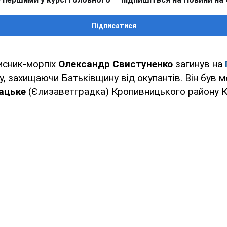
Підписатися
исник-морпіх
Олександр Свистуненко
загинув на
, захищаючи Батьківщину від окупантів. Він був 
ацьке
(Єлизаветградка) Кропивницького району К