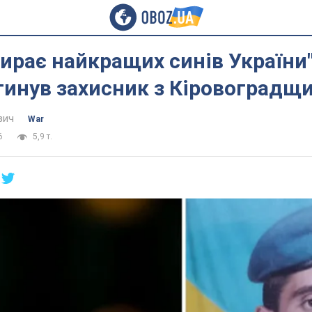
бирає найкращих синів України"
гинув захисник з Кіровоградщ
вич
War
6
5,9 т.