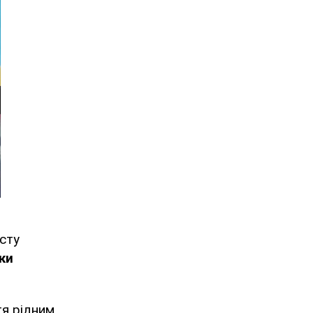
исту
ки
я рідним,