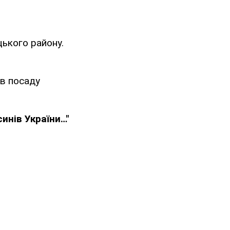
ького району.
ав посаду
инів України…"