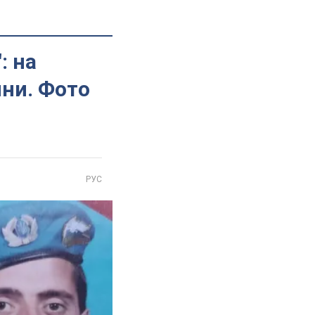
: на
ини. Фото
РУС