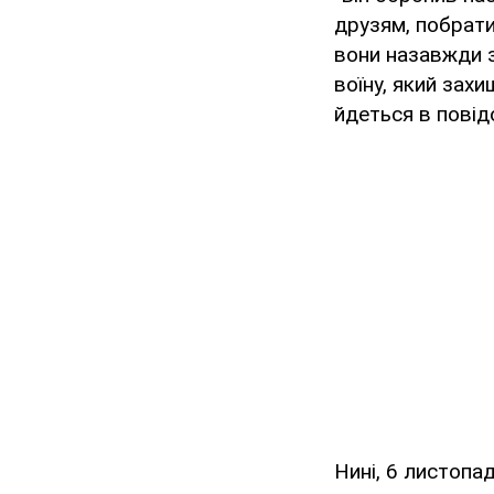
друзям, побрати
вони назавжди з
воїну, який зах
йдеться в повід
Нині, 6 листопа