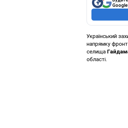
Google
Український зах
напрямку фронту
селища
Гайдам
області.