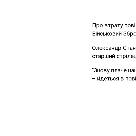
Про втрату пов
Військовий Збро
Олександр Стан
старший стріле
"Знову плаче н
– йдеться в пов