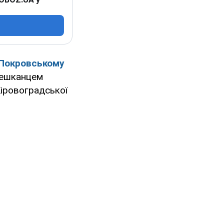
Покровському
мешканцем
іровоградської