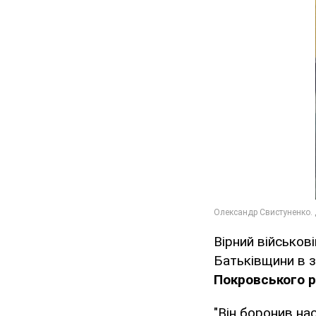
Вірний військові
Батьківщини в 
Покровського 
"Він боронив на