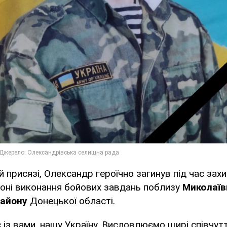
й присязі, Олександр героїчно загинув під час зах
зоні виконання бойових завдань поблизу
Миколаїв
району
Донецької області.
с із вами, нашу Україну. Висловлюємо щирі співчутт