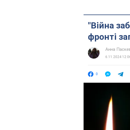
"Війна за
фронті за
Анна Паске
6.11.2024 12:0
0