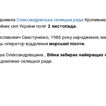
ідомила
Олександрівська селищна рада
Кропивниц
йних сил України поліг
2 листопада.
іславович Свистуненко, 1986 року народження, м
ць-оператор відділення
морської піхоти.
аша Олександрівщина…
Війна забирає найкращих с
ідомленні селищної ради.