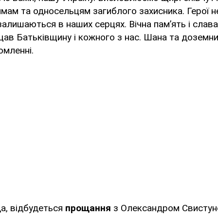
мам та односельцям загиблого захисника. Герої н
алишаються в наших серцях. Вічна пам’ять і слава
ищав Батьківщину і кожного з нас. Шана та доземний
омленні.
да, відбудеться
прощання
з Олександром Свистун