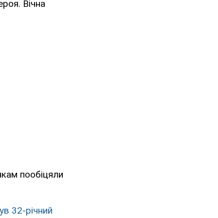
ероя. Вічна
.
якам пообіцяли
ув 32-річний