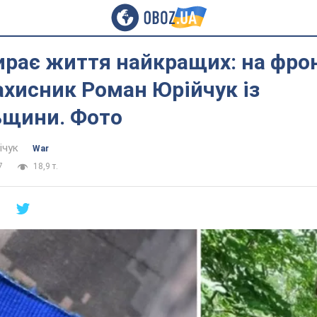
ирає життя найкращих: на фро
ахисник Роман Юрійчук із
ьщини. Фото
ічук
War
7
18,9 т.