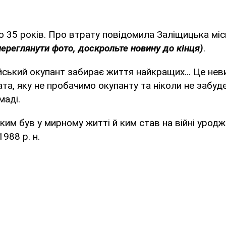
о 35 років. Про втрату повідомила Заліщицька міс
ереглянути фото, доскрольте новину до кінця)
.
ський окупант забирає життя найкращих... Це нев
та, яку не пробачимо окупанту та ніколи не забуде
маді.
 ким був у мирному житті й ким став на війні урод
988 р. н.