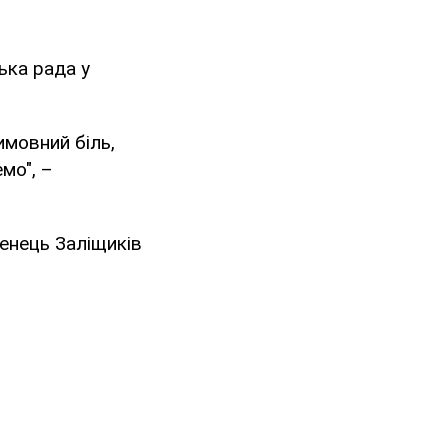
ька рада у
имовний біль,
мо", –
женець Заліщиків