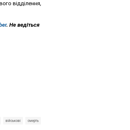
вого відділення,
ber
. Не ведіться
військові
смерть
stopwar