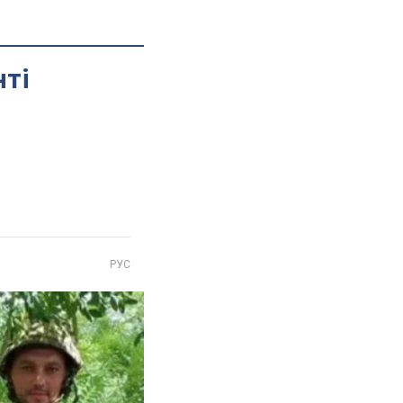
нті
РУС