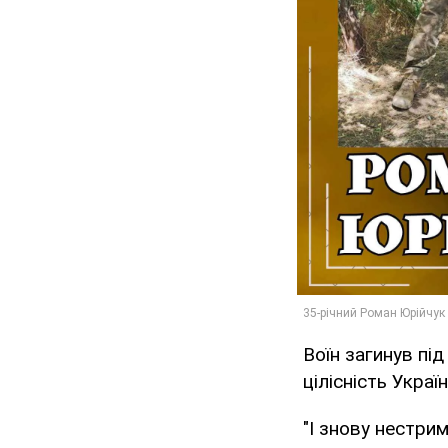
Воїн загинув пі
цілісність Україн
"І знову нестри