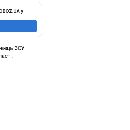
 OBOZ.UA у
овець ЗСУ
асті.