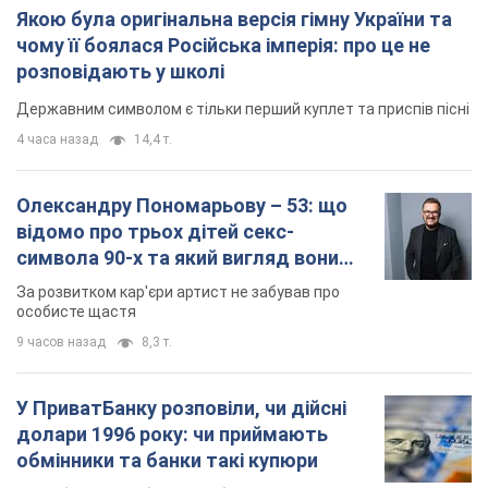
Якою була оригінальна версія гімну України та
чому її боялася Російська імперія: про це не
розповідають у школі
Державним символом є тільки перший куплет та приспів пісні
4 часа назад
14,4 т.
Олександру Пономарьову – 53: що
відомо про трьох дітей секс-
символа 90-х та який вигляд вони
мають
За розвитком кар'єри артист не забував про
особисте щастя
9 часов назад
8,3 т.
У ПриватБанку розповіли, чи дійсні
долари 1996 року: чи приймають
обмінники та банки такі купюри