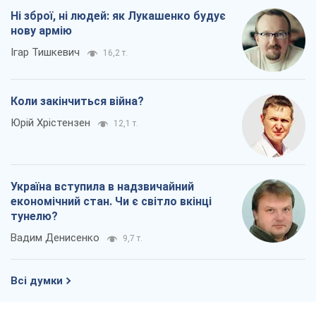
Ні зброї, ні людей: як Лукашенко будує
нову армію
Ігар Тишкевич
16,2 т.
Коли закінчиться війна?
Юрій Хрістензен
12,1 т.
Україна вступила в надзвичайний
економічний стан. Чи є світло вкінці
тунелю?
Вадим Денисенко
9,7 т.
Всі думки