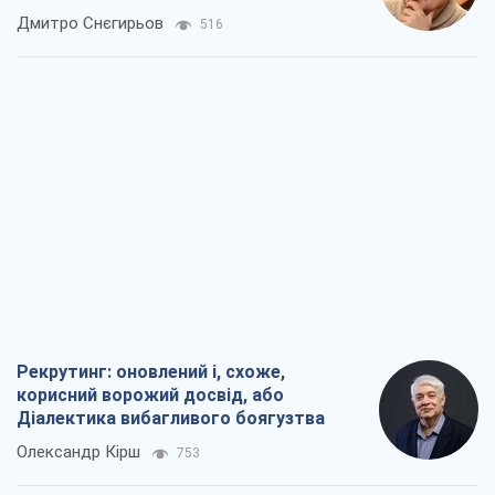
окупантів
Дмитро Снєгирьов
516
Рекрутинг: оновлений і, схоже,
корисний ворожий досвід, або
Діалектика вибагливого боягузтва
Олександр Кірш
753