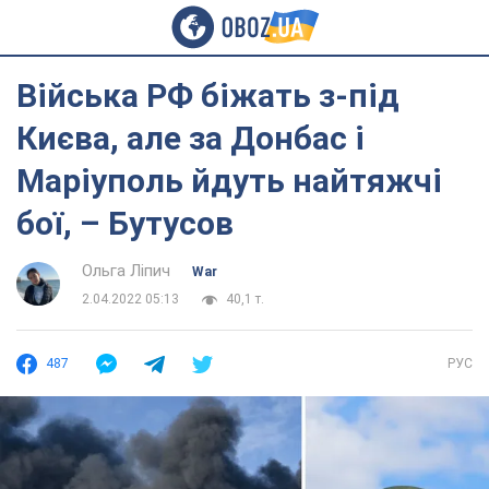
Війська РФ біжать з-під
Києва, але за Донбас і
Маріуполь йдуть найтяжчі
бої, – Бутусов
Ольга Ліпич
War
2.04.2022 05:13
40,1 т.
487
РУС