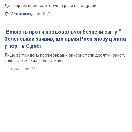
Для терору ворог застосував ракети та дрони
2 часа назад
51,7 т.
"Воюють проти продовольчої безпеки світу!"
Зеленський заявив, що армія Росії знову цілила
у порт в Одесі
Лише за тиждень проти України використали десятки ракет,
більшість із яких – балістичні
час назад
426