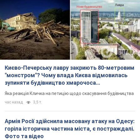
Києво-Печерську лавру закриють 80-метровим
"монстром"? Чому влада Києва відмовилась
зупиняти будівництво хмарочоса
"московського вірянина"
Яка реакція Кличка на петицію щодо скасування будівництва
час назад
3,5 т.
Армія Росії здійснила масовану атаку на Одесу:
горіла історична частина міста, є постраждалі.
Фото та відео