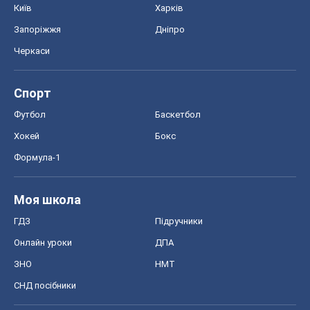
Київ
Харків
Запоріжжя
Дніпро
Черкаси
Спорт
Футбол
Баскетбол
Хокей
Бокс
Формула-1
Моя школа
ГДЗ
Підручники
Онлайн уроки
ДПА
ЗНО
НМТ
СНД посібники