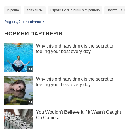
Україна
Вовчанськ
Втрати Росії в війні з Україною
Наступ на Ха
Редакційна політика