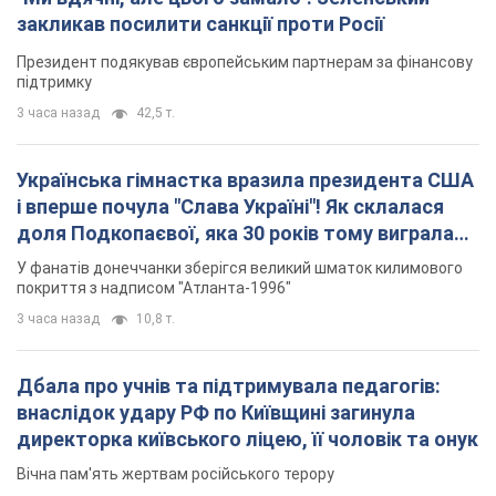
закликав посилити санкції проти Росії
Президент подякував європейським партнерам за фінансову
підтримку
3 часа назад
42,5 т.
Українська гімнастка вразила президента США
і вперше почула "Слава Україні"! Як склалася
доля Подкопаєвої, яка 30 років тому виграла
"золото" Олімпіади
У фанатів донеччанки зберігся великий шматок килимового
покриття з надписом "Атланта-1996"
3 часа назад
10,8 т.
Дбала про учнів та підтримувала педагогів:
внаслідок удару РФ по Київщині загинула
директорка київського ліцею, її чоловік та онук
Вічна пам'ять жертвам російського терору