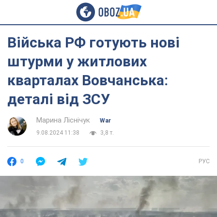
Війська РФ готують нові
штурми у житлових
кварталах Вовчанська:
деталі від ЗСУ
Марина Ліснічук
War
9.08.2024 11:38
3,8 т.
0
РУС