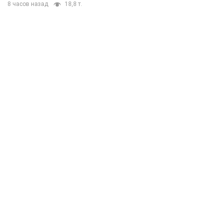
8 часов назад
18,8 т.