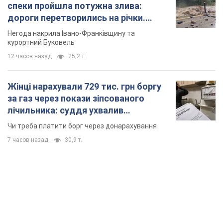
спеки пройшла потужна злива:
дороги перетворились на річки.
Відео
Негода накрила Івано-Франківщину та
курортний Буковель
12 часов назад
25,2 т.
Жінці нарахували 729 тис. грн боргу
за газ через покази зіпсованого
лічильника: суддя ухвалив
неочікуване рішення
Чи треба платити борг через донарахування
7 часов назад
30,9 т.