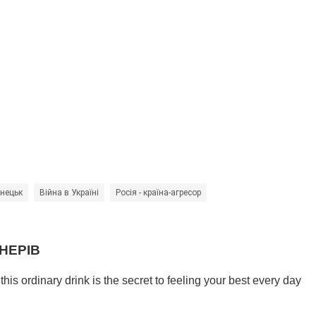
онецьк
Війна в Україні
Росія - країна-агресор