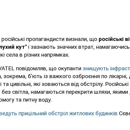
 російські пропагандисти визнали, що
російські в
лухий кут"
і зазнають значних втрат, намагаючись
кі села в різних напрямках.
ATEL повідомляв, що окупанти
знищують інфраст
 зокрема, б'ють із важкого озброєння по лікарні,
 та цивільні, які ховаються від обстрілу. Російські
 без світла, намагаються перекрити шляхи, яким
омогу та питну воду.
ведуть прицільний обстріл житлових будинків
Сєвє