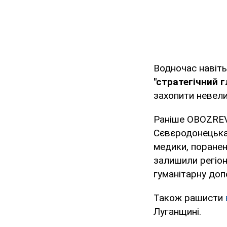
Водночас навіть
"стратегічний г
захопити невели
Раніше OBOZREV
Сєвєродонецька,
медики, поранені
залишили регіон
гуманітарну доп
Також рашисти
Луганщині.