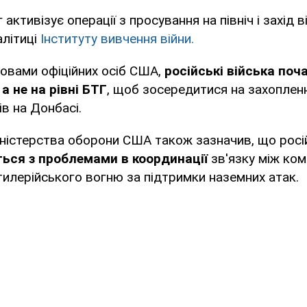
активізує операції з просування на північ і захід 
алітиці
Інституту вивчення війни.
ловами офіційних осіб США,
російські війська поч
а не на рівні БТГ
, щоб зосередитися на захоплен
ів на Донбасі.
істерства оборони США також зазначив, що російс
ься з проблемами в координації
зв'язку між ко
ртилерійського вогню за підтримки наземних атак.