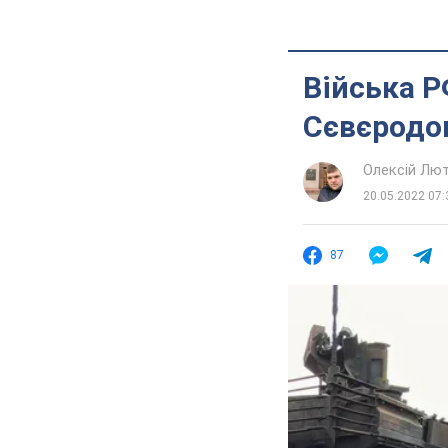
Війська Р
Сєвєродон
Олексій Лю
20.05.2022 07:
87