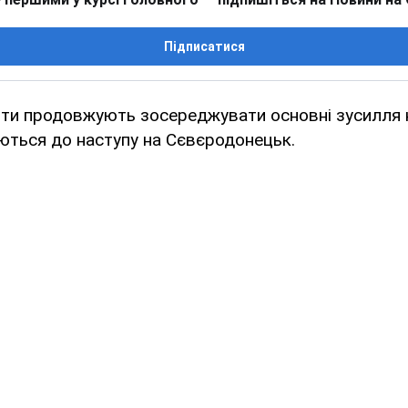
Підписатися
нти продовжують зосереджувати основні зусилля н
ються до наступу на Сєвєродонецьк.