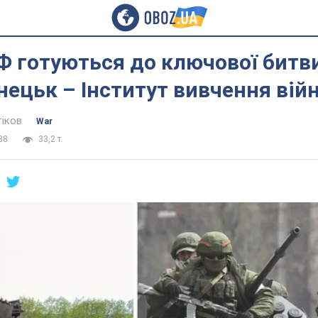
Ф готуються до ключової битви
ецьк – Інститут вивчення вій
тіков
War
38
33,2 т.