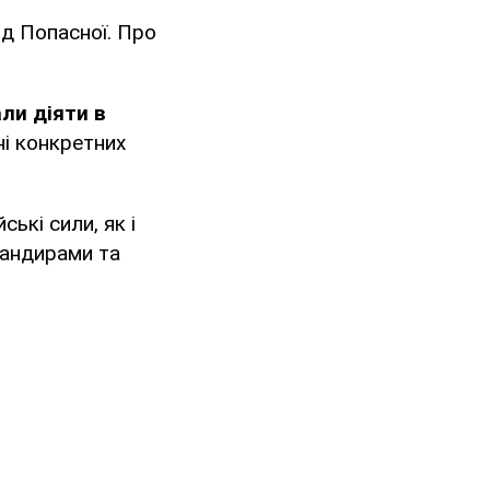
від Попасної. Про
али діяти в
ні конкретних
ькі сили, як і
мандирами та