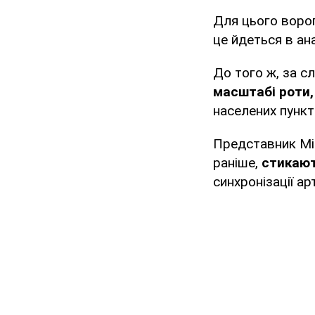
Для цього ворог 
це йдеться в ан
До того ж, за с
масштабі роти, 
населених пункт
Представник Мін
раніше,
стикают
синхронізації а