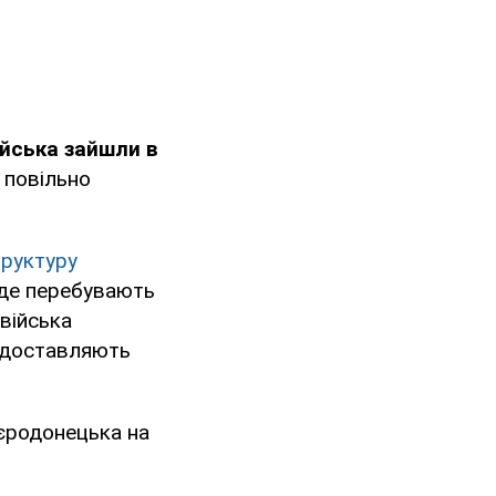
ійська зайшли в
 повільно
руктуру
 де перебувають
 війська
и доставляють
родонецька на