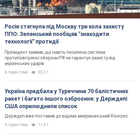
Росія стягнула під Москву три кола захисту
ППО: Зеленський пообіцяв "знаходити
технології" протидії
Президент заявив, що навіть посилена система
протиповітряної оборони РФ не гарантує захисту від
українських ударів
8 годин тому
55,2 т.
Україна придбала у Туреччини 70 балістичних
ракет і багато іншого озброєння: у Держдепі
США оприлюднили список
Держдеп вже поставив до відома американський Конгрес
9 годин тому
11,9 т.