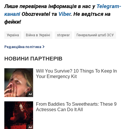
Лише
перевірена інформація в нас у
Telegram-
каналі
Obozrevatel та
Viber
. Не ведіться на
фейки!
Україна
Війна в Україні
stopwar
Генеральний штаб ЗСУ
Редакційна політика