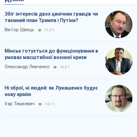
Збіг інтересів двох цинічних гравців чи
таємний план Трампа і Путіна?
Віктор Швець
11,5 т.
Мінськ готується до функціонування в
умовах масштабної воєнної кризи
Олександр Левченко
16,6 т.
Ні зброї, ні людей: як Лукашенко будує
нову армію
Ігар Тишкевич
14,1 т.