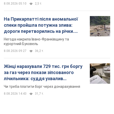
8.08.2026 05:10
2,5 т.
На Прикарпатті після аномальної
спеки пройшла потужна злива:
дороги перетворились на річки.
Відео
Негода накрила Івано-Франківщину та
курортний Буковель
8.08.2026 09:27
36,2 т.
Жінці нарахували 729 тис. грн боргу
за газ через покази зіпсованого
лічильника: суддя ухвалив
неочікуване рішення
Чи треба платити борг через донарахування
8.08.2026 14:43
31,7 т.