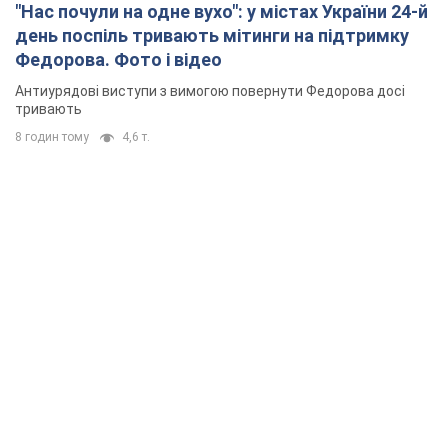
"Нас почули на одне вухо": у містах України 24-й
день поспіль тривають мітинги на підтримку
Федорова. Фото і відео
Антиурядові виступи з вимогою повернути Федорова досі
тривають
8 годин тому
4,6 т.