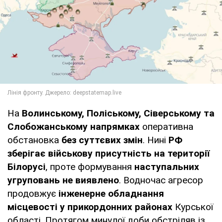
На
Волинському, Поліському, Сіверському та
Слобожанському напрямках
оперативна
обстановка
без суттєвих змін
. Нині
РФ
зберігає військову присутність
на території
Білорусі
, проте формування
наступальних
угруповань не виявлено
. Водночас агресор
продовжує
інженерне обладнання
місцевості у прикордонних районах
Курської
області. Протягом минулої доби обстріляв із