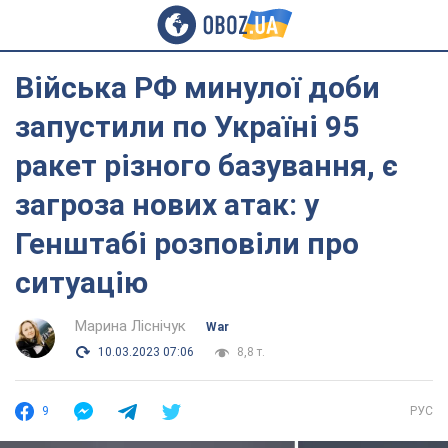
Війська РФ минулої доби
запустили по Україні 95
ракет різного базування, є
загроза нових атак: у
Генштабі розповіли про
ситуацію
Марина Ліснічук
War
10.03.2023 07:06
8,8 т.
9
РУС