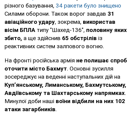
різного базування,
34 ракети було знищено
Силами оборони. Також ворог завдав
31
авіаційного удару
, зокрема,
використав
вісім БПЛА
типу "Шахед-136",
половину яких
збито,
а ще здійснив
65 обстрілів
із
реактивних систем залпового вогню.
На фронті російська армія
не полишає спроб
оточити місто Бахмут
. Основні зусилля
зосереджує на веденні наступальних дій на
Куп’янському, Лиманському, Бахмутському,
Авдіївському та Шахтарському напрямках
.
Минулої доби наші
воїни відбили на них 102
атаки загарбників
.