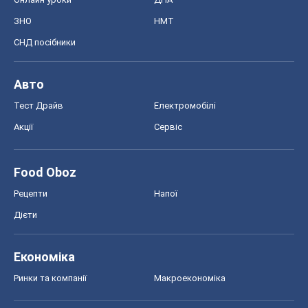
Food Oboz
Рецепти
Напої
Дієти
Економіка
Ринки та компанії
Макроекономіка
MedOboz
Новини медицини
MAMACLUB
Шоу
Афіша
Плітки
Краса
Мода