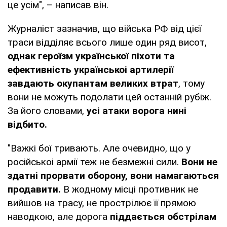
це усім", – написав він.
Журналіст зазначив, що війська РФ від цієї
траси відділяє всього лише один ряд висот,
однак героїзм української піхоти та
ефективність українськоі артилерії
завдають окупантам великих втрат
, тому
вони не можуть подолати цей останній рубіж.
За його словами,
усі атаки ворога нині
відбито.
"Важкі бої тривають. Але очевидно, що у
російськоі армії теж не безмежні сили.
Вони не
здатні прорвати оборону, вони намагаються
продавити.
В жодному місці противник не
вийшов на трасу, не прострілює її прямою
наводкою, але дорога
піддається обстрілам