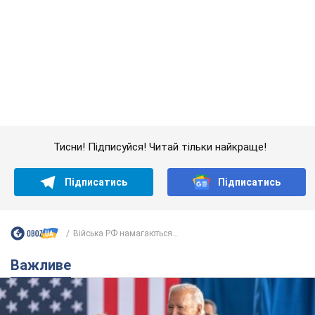
Тисни! Підписуйся! Читай тільки найкраще!
Підписатись
Підписатись
Війська РФ намагаються...
Важливе
Дружина тяжкохворого Джо Байдена назвала