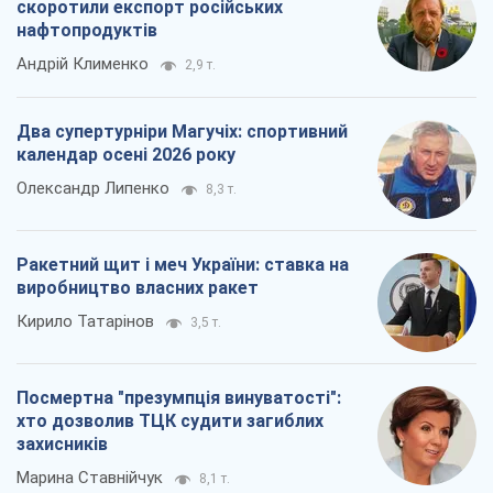
Ракетний щит і меч України: ставка на
виробництво власних ракет
Кирило Татарінов
3,5 т.
Посмертна "презумпція винуватості":
хто дозволив ТЦК судити загиблих
захисників
Марина Ставнійчук
8,1 т.
Всі думки
Про компанію
Команда