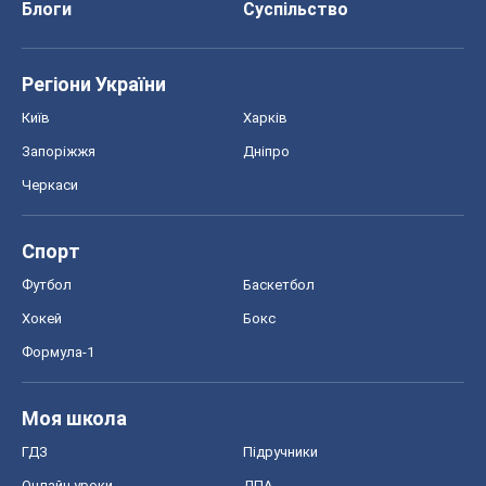
Спорт
Футбол
Баскетбол
Хокей
Бокс
Формула-1
Моя школа
ГДЗ
Підручники
Онлайн уроки
ДПА
ЗНО
НМТ
СНД посібники
Авто
Тест Драйв
Електромобілі
Акції
Сервіс