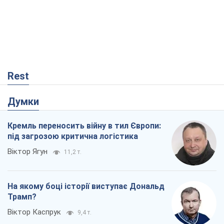
Думки
Кремль переносить війну в тил Європи:
під загрозою критична логістика
Віктор Ягун
11,2 т.
На якому боці історії виступає Дональд
Трамп?
Віктор Каспрук
9,4 т.
Про заплановану вирубку більше 600
дерев і теплотрасу: що відбувається на
Теремках у Києві
Владислав Самойленко
912