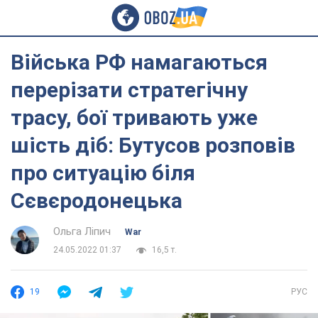
Війська РФ намагаються
перерізати стратегічну
трасу, бої тривають уже
шість діб: Бутусов розповів
про ситуацію біля
Сєвєродонецька
Ольга Ліпич
War
24.05.2022 01:37
16,5 т.
19
РУС