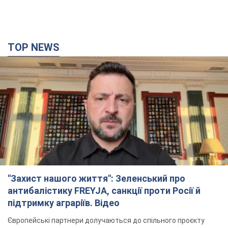
"Захист нашого життя": Зеленський про
антибалістику FREYJA, санкції проти Росії й
підтримку аграріїв. Відео
Європейські партнери долучаються до спільного проєкту
12 годин тому
88,7 т.
З 1 вересня українським вчителям підвищать
зарплати: Корецький розкрив деталі
Одночасно з підвищенням зарплат педагогам уряд
анонсував збільшення студентських стипендій
8 годин тому
6,8 т.