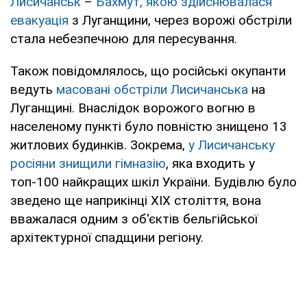
Лисичанськ
–
Бахмут, якою здійснювалася
евакуація
з Луганщини, через ворожі обстріли
стала небезпечною для пересування.
Також повідомлялось, що російські окупанти
ведуть
масовані обстріли Лисичанська
на
Луганщині. Внаслідок ворожого вогню в
населеному пункті було повністю знищено 13
житлових будинків. Зокрема,
у Лисичанську
росіяни знищили гімназію
, яка входить у
топ-100 найкращих шкіл України. Будівлю було
зведено ще наприкінці ХІХ століття, вона
вважалася одним з об'єктів бельгійської
архітектурної спадщини регіону.