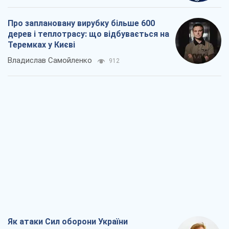
Як атаки Сил оборони України
скоротили експорт російських
нафтопродуктів
Андрій Клименко
2,9 т.
Два супертурніри Магучіх: спортивний
календар осені 2026 року
Олександр Липенко
8,3 т.