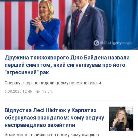
перший симптом, який сигналізував про його
"агресивний" рак
Спершу лікарі не надали цьому належної уваги
6.08.2026 12:46
18,0 т.
Відпустка Лесі Нікітюк у Карпатах
обернулася скандалом: чому ведучу
несправедливо захейтили
Знаменитість вийшла на пряму комунікацію в
мережі та розставила всі крапки над "і"
6.08.2026 17:32
14,7 т.
"Динамо" з перемоги стартувало у
кваліфікації Ліги конференцій. Відео
Матч відбувся в Любліні
10 годин тому
3,0 т.