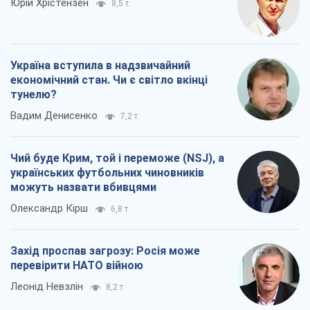
Юрій Хрістензен
8,5 т.
Україна вступила в надзвичайний
економічний стан. Чи є світло вкінці
тунелю?
Вадим Денисенко
7,2 т.
Чий буде Крим, той і переможе (NSJ), а
українських футбольних чиновників
можуть назвати вбивцями
Олександр Кірш
6,8 т.
Захід проспав загрозу: Росія може
перевірити НАТО війною
Леонід Невзлін
8,2 т.