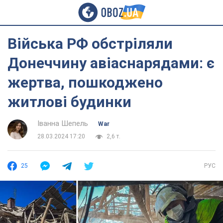
Війська РФ обстріляли
Донеччину авіаснарядами: є
жертва, пошкоджено
житлові будинки
Іванна Шепель
War
28.03.2024 17:20
2,6 т.
25
РУС