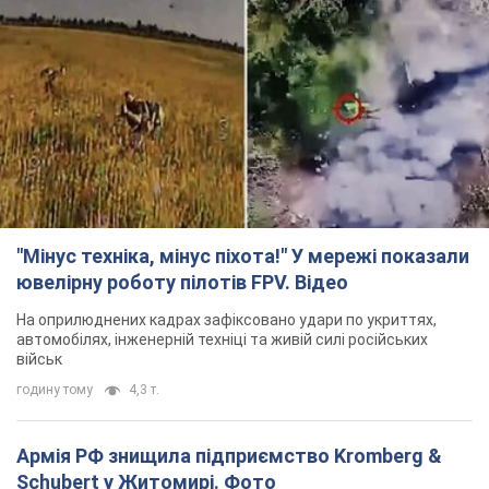
"Мінус техніка, мінус піхота!" У мережі показали
ювелірну роботу пілотів FPV. Відео
На оприлюднених кадрах зафіксовано удари по укриттях,
автомобілях, інженерній техніці та живій силі російських
військ
годину тому
4,3 т.
Армія РФ знищила підприємство Kromberg &
Schubert у Житомирі. Фото