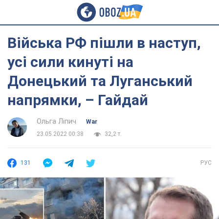
Війська РФ пішли в наступ,
усі сили кинуті на
Донецький та Луганський
напрямки, – Гайдай
Ольга Ліпич
War
23.05.2022 00:38
32,2 т.
131
РУС