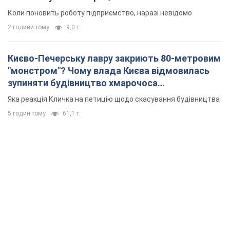
Коли поновить роботу підприємство, наразі невідомо
2 години тому
9,0 т.
Києво-Печерську лавру закриють 80-метровим
"монстром"? Чому влада Києва відмовилась
зупиняти будівництво хмарочоса
"московського вірянина"
Яка реакція Кличка на петицію щодо скасування будівництва
5 годин тому
61,1 т.