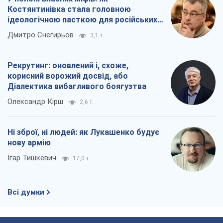
Костянтинівка стала головною
ідеологічною пасткою для російських
окупантів
Дмитро Снєгирьов
3,1 т.
Рекрутинг: оновлений і, схоже,
корисний ворожий досвід, або
Діалектика вибагливого боягузтва
Олександр Кірш
2,6 т.
Ні зброї, ні людей: як Лукашенко будує
нову армію
Ігар Тишкевич
17,0 т.
Всі думки