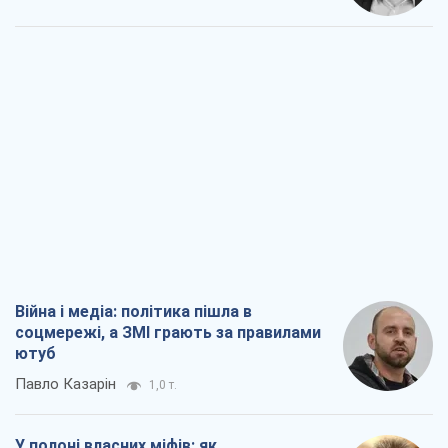
Війна і медіа: політика пішла в
соцмережі, а ЗМІ грають за правилами
ютуб
Павло Казарін
1,0 т.
У полоні власних міфів: як