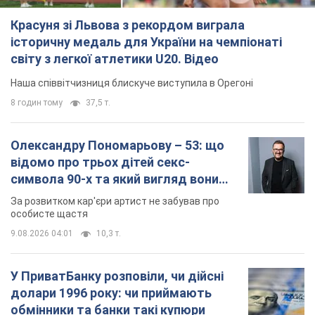
Красуня зі Львова з рекордом виграла
історичну медаль для України на чемпіонаті
світу з легкої атлетики U20. Відео
Наша співвітчизниця блискуче виступила в Орегоні
8 годин тому
37,5 т.
Олександру Пономарьову – 53: що
відомо про трьох дітей секс-
символа 90-х та який вигляд вони
мають
За розвитком кар'єри артист не забував про
особисте щастя
9.08.2026 04:01
10,3 т.
У ПриватБанку розповіли, чи дійсні
долари 1996 року: чи приймають
обмінники та банки такі купюри