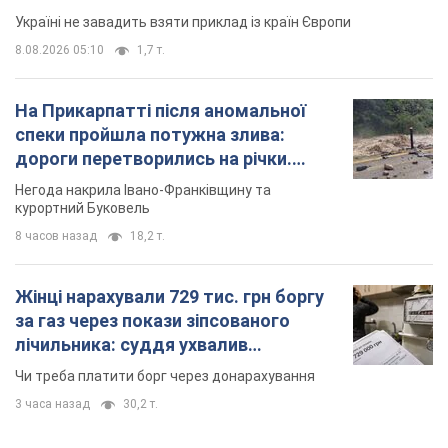
Україні не завадить взяти приклад із країн Європи
8.08.2026 05:10
1,7 т.
На Прикарпатті після аномальної
спеки пройшла потужна злива:
дороги перетворились на річки.
Відео
Негода накрила Івано-Франківщину та
курортний Буковель
8 часов назад
18,2 т.
Жінці нарахували 729 тис. грн боргу
за газ через покази зіпсованого
лічильника: суддя ухвалив
неочікуване рішення
Чи треба платити борг через донарахування
3 часа назад
30,2 т.