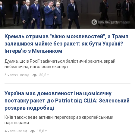
Кремль отримав "вікно можливостей", а Трамп
залишився майже без ракет: як бути Україні?
Інтерв’ю з Мельником
Думка, що в Росії закінчаться балістичні ракети, вкрай
небезпечна, наголосив експерт
6 часов назад
30,8 т.
Україна має домовленості на щомісячну
поставку ракет до Patriot від США: Зеленський
розкрив подробиці
Київ також веде активні переговори з європейськими
партнерами
4 часа назад
15,8 т.