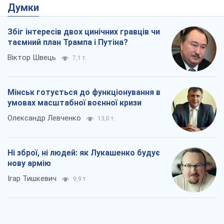
Думки
Збіг інтересів двох цинічних гравців чи
таємний план Трампа і Путіна?
Віктор Швець
7,1 т.
Мінськ готується до функціонування в
умовах масштабної воєнної кризи
Олександр Левченко
13,0 т.
Ні зброї, ні людей: як Лукашенко будує
нову армію
Ігар Тишкевич
9,9 т.