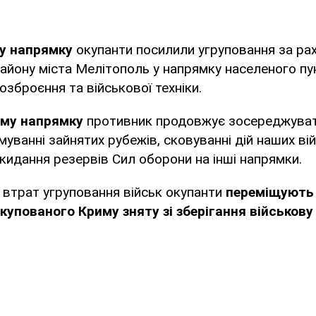
у напрямку
окупанти посилили угруповання за ра
айону міста Мелітополь у напрямку населеного пу
озброєння та військової техніки.
му напрямку
противник продовжує зосереджуват
муванні зайнятих рубежів, сковуванні дій наших ві
екидання резервів Сил оборони на інші напрямки.
 втрат угруповання військ окупанти
переміщують 
упованого Криму зняту зі зберігання військову 