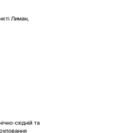
нкті Лиман,
ічно-східній та
груповання