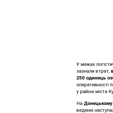
У межах логісти
зазнали втрат,
250 одиниць озб
оперативності п
у районі міста К
На
Донецькому
веденні наступа