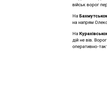
військ ворог пер
На
Бахмутсько
на напрям Олек
На
Курахівсько
дій не вів. Воро
оперативно-такт