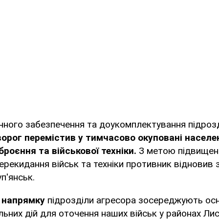
чного забезпечення та доукомплектування підрозді
ворог перемістив у тимчасово окуповані населе
роєння та військової техніки.
З метою підвищен
ерекидання військ та техніки противник відновив 
уп'янськ.
 напрямку
підрозділи агресора зосереджують осн
льних дій для оточення наших військ у районах Ли