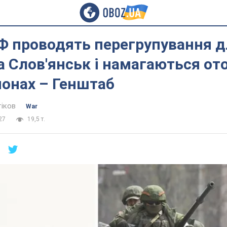
Ф проводять перегрупування д
а Слов'янськ і намагаються от
йонах – Генштаб
тіков
War
27
19,5 т.