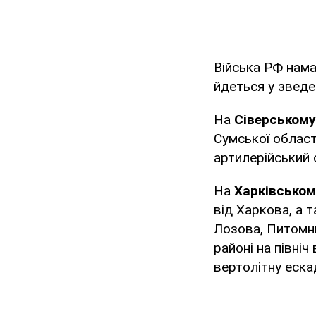
Війська РФ нама
йдеться у зведе
На
Сіверському
Сумської област
артилерійський 
На
Харківськом
від Харкова, а 
Лозова, Питомни
районі на півні
вертолітну еска