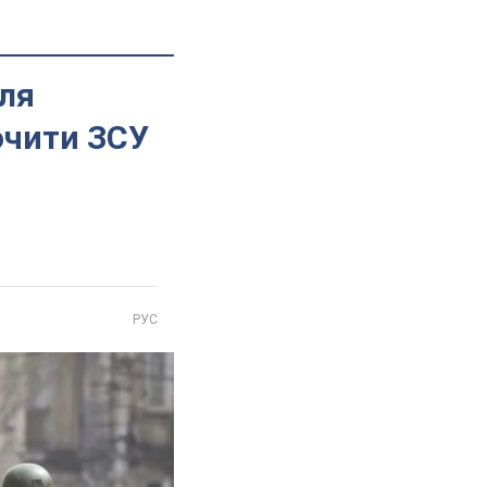
ля
очити ЗСУ
РУС