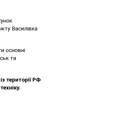
хунок
нкту Василівка
и основні
йськ та
із території РФ
техніку.