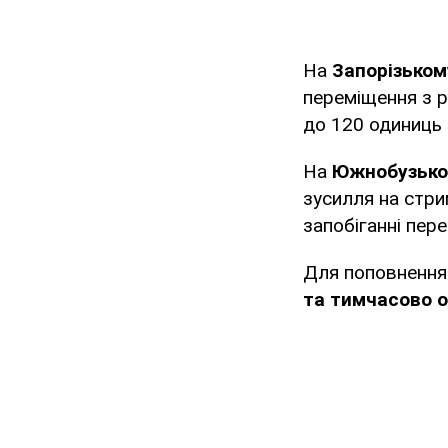
На
Запорізьком
переміщення з р
до 120 одиниць 
На
Южнобузько
зусилля на стри
запобіганні пер
Для поповнення
та тимчасово ок