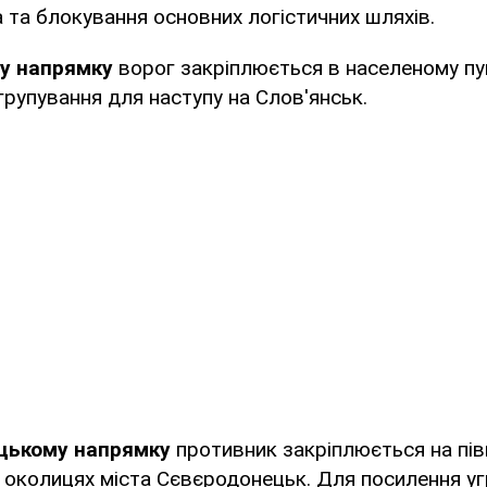
та блокування основних логістичних шляхів.
у напрямку
ворог закріплюється в населеному пу
рупування для наступу на Слов'янськ.
цькому напрямку
противник закріплюється на півн
й околицях міста Сєвєродонецьк. Для посилення у