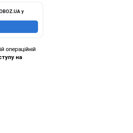
 OBOZ.UA у
й операційній
ступу на