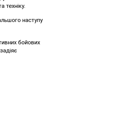
а техніку.
альшого наступу
тивних бойових
 задіяє