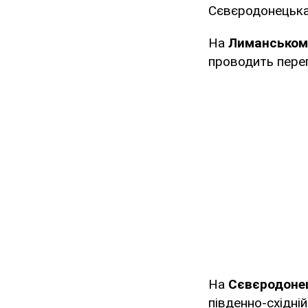
Сєвєродонецька 
На
Лиманськом
проводить перег
На
Сєвєродоне
південно-східні