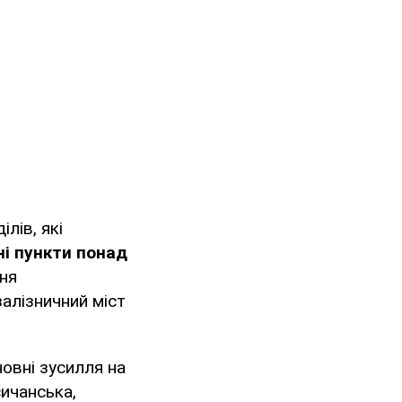
лів, які
ні пункти понад
ня
залізничний міст
овні зусилля на
сичанська,