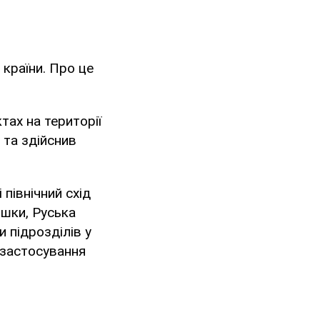
 країни. Про це
тах на території
 та здійснив
 північний схід
ишки, Руська
 підрозділів у
о застосування