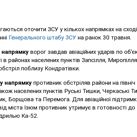
гаються оточити ЗСУ у кількох напрямках на сході
нні
Генерального штабу ЗСУ
на ранок 30 травня.
 напрямку
ворог завдав авіаційних ударів по об'єк
і в районах населених пунктів Запсілля, Миропілля
обстріл поблизу Кондратівки.
у напрямку
противник обстріляв райони на північ і
також населених пунктів Руські Тишки, Черкаські Т
к, Борщова та Перемога. Для авіаційної підтримки
ч від міста Ізюм противник утримує в готовності д
дрилью Ка-52.