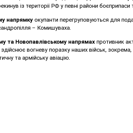
екинув із території РФ у певні райони боєприпаси т
му напрямку
окупанти перегруповуються для под
сандропілля – Комишуваха.
му та Новопавлівському напрямах
противник ак
г здійснює вогневу поразку наших військ, зокрема,
ичну та армійську авіацію.