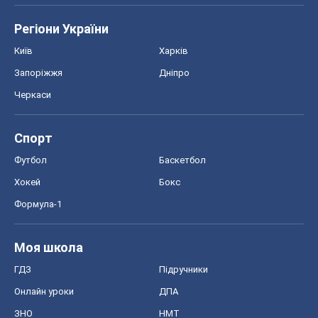
Регіони України
Київ
Харків
Запоріжжя
Дніпро
Черкаси
Спорт
Футбол
Баскетбол
Хокей
Бокс
Формула-1
Моя школа
ГДЗ
Підручники
Онлайн уроки
ДПА
ЗНО
НМТ