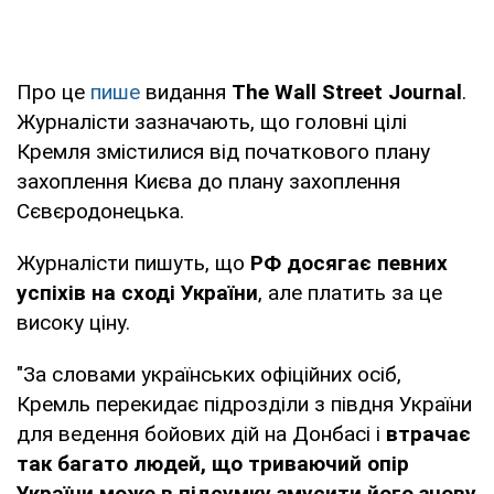
Про це
пише
видання
The Wall Street Journal
.
Журналісти зазначають, що головні цілі
Кремля змістилися від початкового плану
захоплення Києва до плану захоплення
Сєвєродонецька.
Журналісти пишуть, що
РФ досягає певних
успіхів на сході України
, але платить за це
високу ціну.
"За словами українських офіційних осіб,
Кремль перекидає підрозділи з півдня України
для ведення бойових дій на Донбасі і
втрачає
так багато людей, що триваючий опір
України може в підсумку змусити його знову