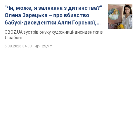
"Чи, може, я залякана з дитинства?"
Олена Зарецька – про вбивство
бабусі-дисидентки Алли Горської,
критику Дмитра Стуса та втечу в
OBOZ.UA зустрів онуку художниці-дисидентки в
Португалію з 5 дітьми
Лісабоні
5.08.2026 04:00
25,9 т.