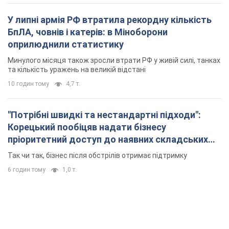
У липні армія РФ втратила рекордну кількість
БпЛА, човнів і катерів: в Міноборони
оприлюднили статистику
Минулого місяця також зросли втрати РФ у живій силі, танках
та кількість уражень на великій відстані
10 годин тому
4,7 т.
"Потрібні швидкі та нестандартні підходи":
Корецький пообіцяв надати бізнесу
пріоритетний доступ до наявних складських
приміщень
Так чи так, бізнес після обстрілів отримає підтримку
6 годин тому
1,0 т.