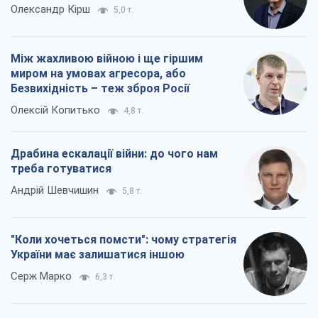
Олександр Кірш
5,0 т.
Між жахливою війною і ще гіршим
миром на умовах агресора, або
Безвихідність – теж зброя Росії
Олексій Копитько
4,8 т.
Драбина ескалації війни: до чого нам
треба готуватися
Андрій Шевчишин
5,8 т.
"Коли хочеться помсти": чому стратегія
України має залишатися іншою
Серж Марко
6,3 т.