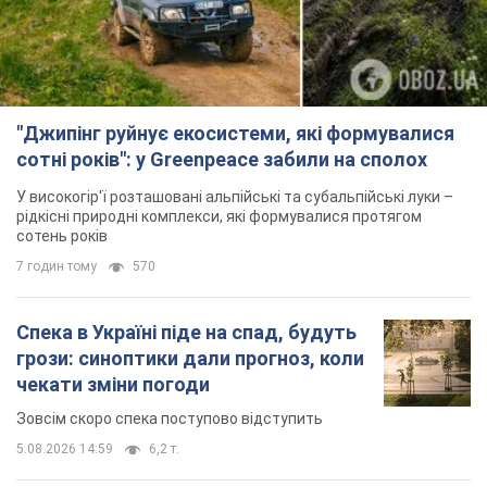
"Джипінг руйнує екосистеми, які формувалися
сотні років": у Greenpeace забили на сполох
У високогір'ї розташовані альпійські та субальпійські луки –
рідкісні природні комплекси, які формувалися протягом
сотень років
7 годин тому
570
Спека в Україні піде на спад, будуть
грози: синоптики дали прогноз, коли
чекати зміни погоди
Зовсім скоро спека поступово відступить
5.08.2026 14:59
6,2 т.