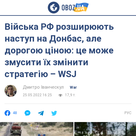
Війська РФ розширюють
наступ на Донбас, але
дорогою ціною: це може
змусити їх змінити
стратегію – WSJ
Дмитро Іванческул
War
25.05.2022 16:25
17,9 т.
48
РУС