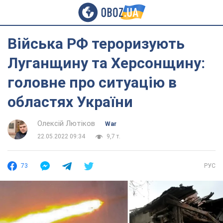
Війська РФ тероризують
Луганщину та Херсонщину:
головне про ситуацію в
областях України
Олексій Лютіков
War
22.05.2022 09:34
9,7 т.
73
РУС