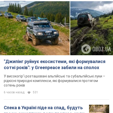
"Джипінг руйнує екосистеми, які формувалися
сотні років": у Greenpeace забили на сполох
У високогір'ї розташовані альпійські та субальпійські луки –
рідкісні природні комплекси, які формувалися протягом
сотень років
6 часов назад
531
Спека в Україні піде на спад, будуть