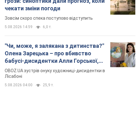
грози: синоптики дали прогноз, коли
чекати зміни погоди
Зовсім скоро спека поступово відступить
5.08.2026 14:59
6,0 т.
"Чи, може, я залякана з дитинства?"
Олена Зарецька – про вбивство
бабусі-дисидентки Алли Горської,
критику Дмитра Стуса та втечу в
OBOZ.UA зустрів онуку художниці-дисидентки в
Португалію з 5 дітьми
Лісабоні
5.08.2026 04:00
25,9 т.