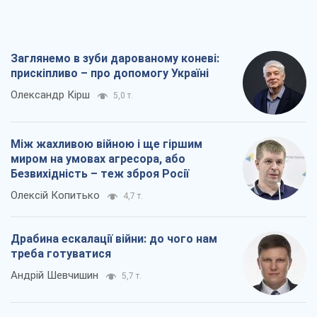
Заглянемо в зуби дарованому коневі:
прискіпливо – про допомогу Україні
Олександр Кірш
5,0 т.
Між жахливою війною і ще гіршим
миром на умовах агресора, або
Безвихідність – теж зброя Росії
Олексій Копитько
4,7 т.
Драбина ескалації війни: до чого нам
треба готуватися
Андрій Шевчишин
5,7 т.