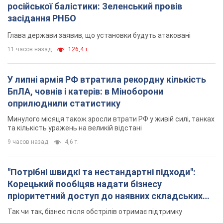
російської балістики: Зеленський провів
засідання РНБО
Глава держави заявив, що установки будуть атаковані
11 часов назад
126,4 т.
У липні армія РФ втратила рекордну кількість
БпЛА, човнів і катерів: в Міноборони
оприлюднили статистику
Минулого місяця також зросли втрати РФ у живій силі, танках
та кількість уражень на великій відстані
9 часов назад
4,6 т.
"Потрібні швидкі та нестандартні підходи":
Корецький пообіцяв надати бізнесу
пріоритетний доступ до наявних складських
приміщень
Так чи так, бізнес після обстрілів отримає підтримку