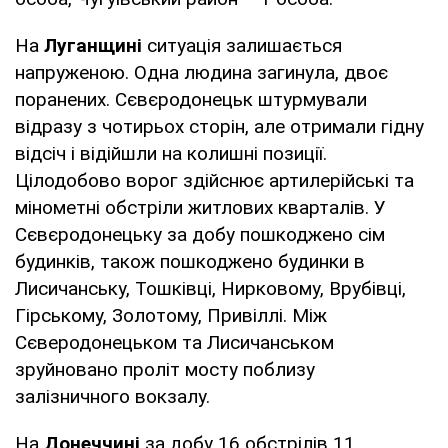
На
Луганщині
ситуація залишається
напруженою. Одна людина загинула, двоє
поранених. Сєвєродонецьк штурмували
відразу з чотирьох сторін, але отримали гідну
відсіч і відійшли на колишні позиції.
Цілодобово ворог здійснює артилерійські та
мінометні обстріли житлових кварталів. У
Сєвєродонецьку за добу пошкоджено сім
будинків, також пошкоджено будинки в
Лисичанську, Тошківці, Нирковому, Врубівці,
Гірському, Золотому, Привіллі. Між
Сєверодонецьком та Лисичанськом
зруйновано проліт мосту поблизу
залізничного вокзалу.
На
Донеччині
за добу 16 обстрілів 11