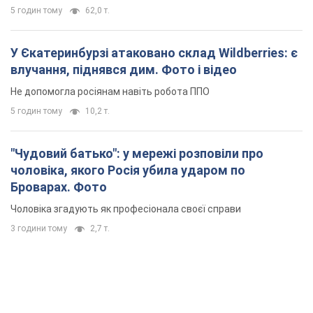
5 годин тому
62,0 т.
У Єкатеринбурзі атаковано склад Wildberries: є
влучання, піднявся дим. Фото і відео
Не допомогла росіянам навіть робота ППО
5 годин тому
10,2 т.
"Чудовий батько": у мережі розповіли про
чоловіка, якого Росія убила ударом по
Броварах. Фото
Чоловіка згадують як професіонала своєї справи
3 години тому
2,7 т.