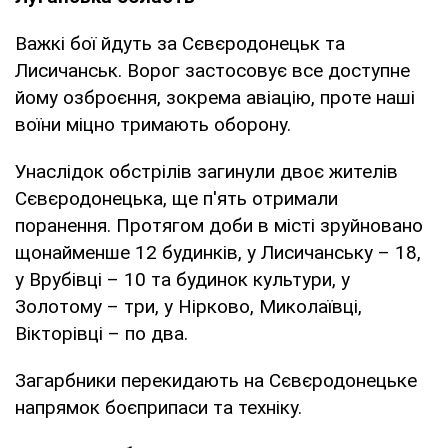
Важкі бої йдуть за Сєвєродонецьк та
Лисичанськ. Ворог застосовує все доступне
йому озброєння, зокрема авіацію, проте наші
воїни міцно тримають оборону.
Унаслідок обстрілів загинули двоє жителів
Сєвєродонецька, ще п'ять отримали
поранення. Протягом доби в місті зруйновано
щонайменше 12 будинків, у Лисичанську – 18,
у Врубівці – 10 та будинок культури, у
Золотому – три, у Нірково, Миколаївці,
Вікторівці – по два.
Загарбники перекидають на Сєвєродонецьке
напрямок боєприпаси та техніку.