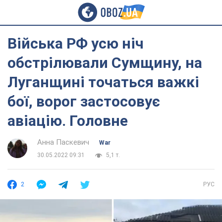
Війська РФ усю ніч
обстрілювали Сумщину, на
Луганщині точаться важкі
бої, ворог застосовує
авіацію. Головне
Анна Паскевич
War
30.05.2022 09:31
5,1 т.
2
РУС