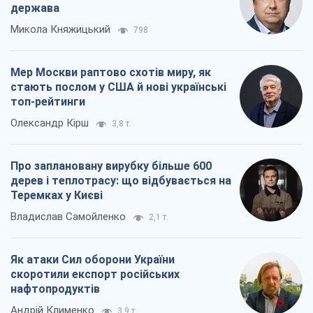
держава
Микола Княжицький
798
Мер Москви раптово схотів миру, як
стають послом у США й нові українські
топ-рейтинги
Олександр Кірш
3,8 т.
Про заплановану вирубку більше 600
дерев і теплотрасу: що відбувається на
Теремках у Києві
Владислав Самойленко
2,1 т.
Як атаки Сил оборони України
скоротили експорт російських
нафтопродуктів
Андрій Клименко
3,9 т.