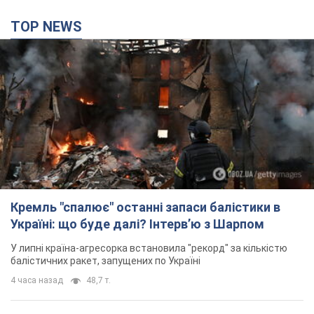
TOP NEWS
Кремль "спалює" останні запаси балістики в
Україні: що буде далі? Інтерв’ю з Шарпом
У липні країна-агресорка встановила "рекорд" за кількістю
балістичних ракет, запущених по Україні
4 часа назад
48,7 т.