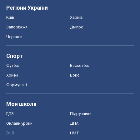
Регіони України
Київ
Харків
Запоріжжя
Дніпро
Черкаси
Спорт
Футбол
Баскетбол
Хокей
Бокс
Формула-1
Моя школа
ГДЗ
Підручники
Онлайн уроки
ДПА
ЗНО
НМТ