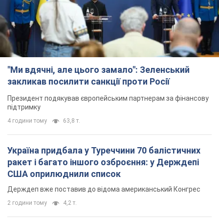
"Ми вдячні, але цього замало": Зеленський
закликав посилити санкції проти Росії
Президент подякував європейським партнерам за фінансову
підтримку
4 години тому
63,8 т.
Україна придбала у Туреччини 70 балістичних
ракет і багато іншого озброєння: у Держдепі
США оприлюднили список
Держдеп вже поставив до відома американський Конгрес
2 години тому
4,2 т.