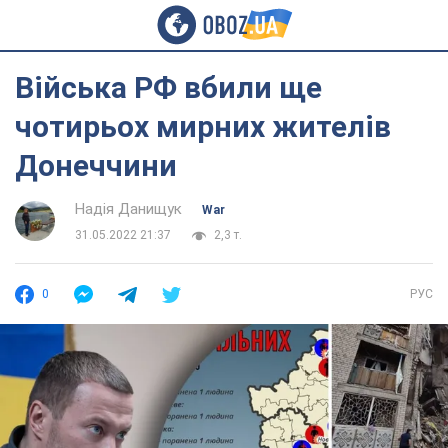
Війська РФ вбили ще
чотирьох мирних жителів
Донеччини
Надія Данищук
War
31.05.2022 21:37
2,3 т.
0
РУС