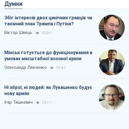
Думки
Збіг інтересів двох цинічних гравців чи
таємний план Трампа і Путіна?
Віктор Швець
10,0 т.
Мінськ готується до функціонування в
умовах масштабної воєнної кризи
Олександр Левченко
15,4 т.
Ні зброї, ні людей: як Лукашенко будує
нову армію
Ігар Тишкевич
13,1 т.