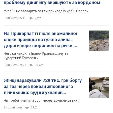
проблему джипінгу вирішують за кордоном
Україні не завадить взяти приклад із країн Європи
8.08.2026 05:10
2,2 т.
На Прикарпатті після аномальної
спеки пройшла потужна злива:
дороги перетворились на річки.
Відео
Негода накрила Івано-Франківщину та
курортний Буковель
8.08.2026 09:27
29,4 т.
Жінці нарахували 729 тис. грн боргу
за газ через покази зіпсованого
лічильника: суддя ухвалив
неочікуване рішення
Чи треба платити борг через донарахування
8 годин тому
31,2 т.