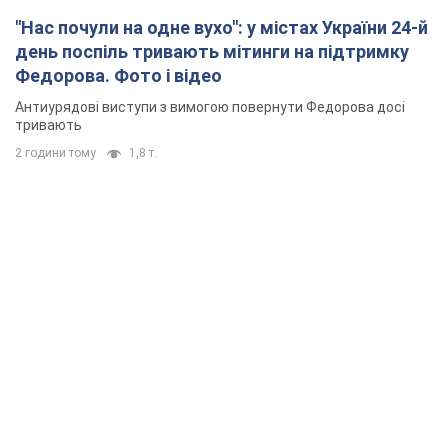
"Нас почули на одне вухо": у містах України 24-й
день поспіль тривають мітинги на підтримку
Федорова. Фото і відео
Антиурядові виступи з вимогою повернути Федорова досі
тривають
2 години тому
1,8 т.